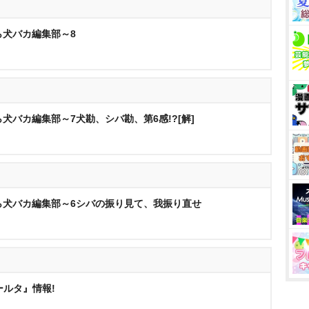
ら犬バカ編集部～8
犬バカ編集部～7犬勘、シバ勘、第6感!?[解]
ら犬バカ編集部～6シバの振り見て、我振り直せ
ールタ』情報!