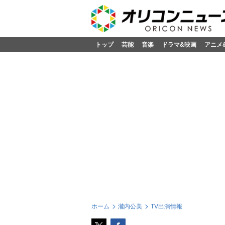
トップ
芸能
音楽
ドラマ&映画
アニメ
ホーム
瀧内公美
TV出演情報