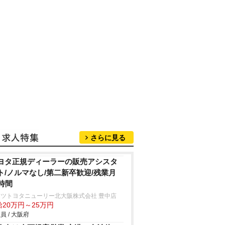
さらに見る
ヨタ正規ディーラーの販売アシスタ
ト/ノルマなし/第二新卒歓迎/残業月
0時間
ッツトヨタニューリー北大阪株式会社 豊中店
給20万円～25万円
員 / 大阪府