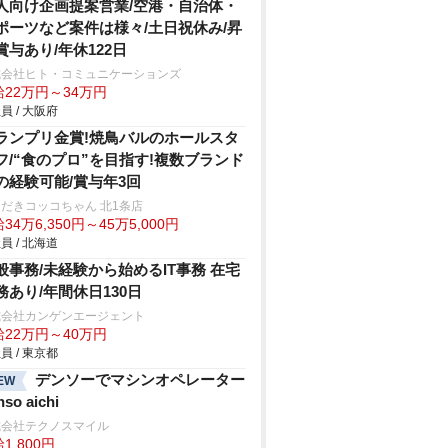
人向け企画提案営業/空港・自治体・
ポーツなど案件は様々/土日祝休み/昇
賞与あり/年休122日
式会社ヒト・コミュニケーションズ
給22万円～34万円
員 / 大阪府
ランプリ金賞!焼鳥バルのホールスタ
フ/“食のプロ”を目指す!複数ブランド
の経験可能/賞与年3回
だきコッコちゃん 北1条店
34万6,350円～45万5,000円
員 / 北海道
般事務/未経験から始めるIT事務 在宅
務あり/年間休日130日
式会社カンゲンエージェント
給22万円～40万円
員 / 東京都
デンソーでマシンオペレーター
EW
nso aichi
式会社テクノスマイル
1,800円