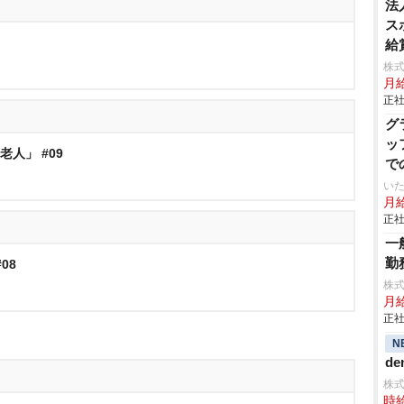
法
ス
給
株
月
正社
グ
ッ
老人」 #09
で
いた
月給
正社
一
勤
#08
株
月
正社
N
de
株
時給