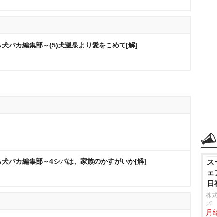
犬バカ編集部～(5)犬温泉より愛をこめて[解]
ら犬バカ編集部～4シバは、家族のかすがいか[解]
ス
ェ
日
株
ズ
月給