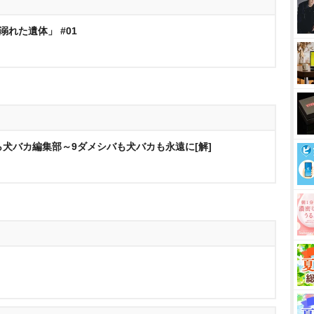
で溺れた遺体」 #01
ら犬バカ編集部～9ダメシバも犬バカも永遠に[解]