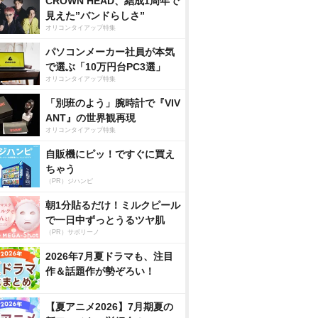
CROWN HEAD、結成1周年で
見えた”バンドらしさ”
オリコンタイアップ特集
パソコンメーカー社員が本気
で選ぶ「10万円台PC3選」
オリコンタイアップ特集
「別班のよう」腕時計で『VIV
ANT』の世界観再現
オリコンタイアップ特集
自販機にピッ！ですぐに買え
ちゃう
（PR）ジハンピ
朝1分貼るだけ！ミルクピール
で一日中ずっとうるツヤ肌
（PR）サボリーノ
2026年7月夏ドラマも、注目
作＆話題作が勢ぞろい！
【夏アニメ2026】7月期夏の