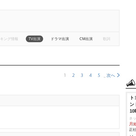
キング情報
TV出演
ドラマ出演
CM出演
歌詞
1
2
3
4
5
次へ
ト
ン
1
ネ
月
正社