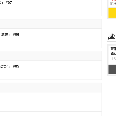
」 #07
正社
り遺体」 #06
茶
違
オ
ぶつ”」 #05