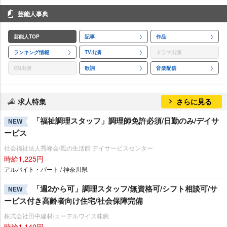
芸能人事典
芸能人TOP
記事
作品
ランキング情報
TV出演
ドラマ出演
CM出演
歌詞
音楽配信
求人特集
さらに見る
「福祉調理スタッフ」調理師免許必須/日勤のみ/デイサ
NEW
ービス
社会福祉法人秀峰会/風の生活館 デイサービスセンター
時給1,225円
アルバイト・パート / 神奈川県
「週2から可」調理スタッフ/無資格可/シフト相談可/サ
NEW
ービス付き高齢者向け住宅/社会保障完備
株式会社田中建材/エーデルワイス味鋺
時給1,140円