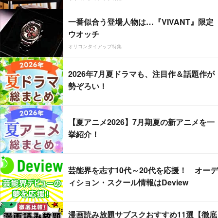
一番似合う登場人物は…『VIVANT』限定
ウオッチ
オリコンタイアップ特集
2026年7月夏ドラマも、注目作＆話題作が
勢ぞろい！
【夏アニメ2026】7月期夏の新アニメを一
挙紹介！
芸能界を志す10代～20代を応援！ オーデ
ィション・スクール情報はDeview
漫画読み放題サブスクおすすめ11選【徹底