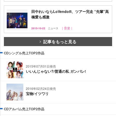
田中れいならLoVendoЯ、ツアー完走 “先輩”高
橋愛も感激
｜音楽｜
2015-10-22
ニュース
記事をもっと見る
CDシングル売上TOP2作品
2015年07月01日発売
いいんじゃない?/普通の私 ガンバレ!
2016年02月24日発売
宝物/イツワリ
CDアルバム売上TOP2作品