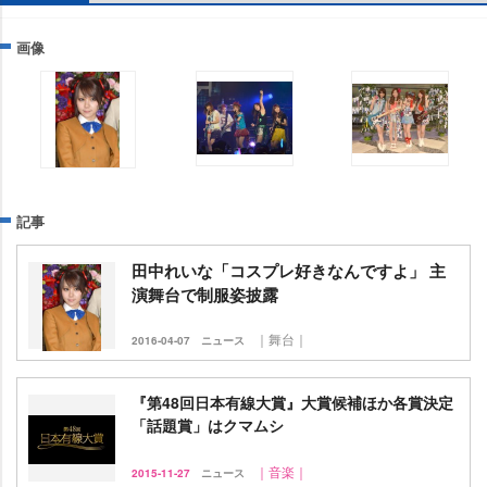
画像
記事
田中れいな「コスプレ好きなんですよ」 主
演舞台で制服姿披露
｜舞台｜
2016-04-07
ニュース
『第48回日本有線大賞』大賞候補ほか各賞決定
「話題賞」はクマムシ
｜音楽｜
2015-11-27
ニュース