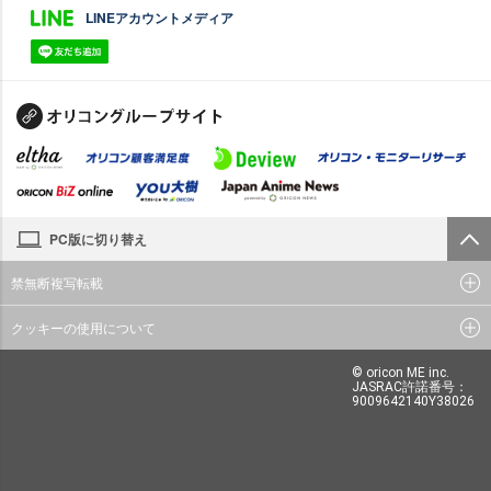
LINEアカウントメディア
PC版に切り替え
禁無断複写転載
クッキーの使用について
© oricon ME inc.
JASRAC許諾番号：
9009642140Y38026