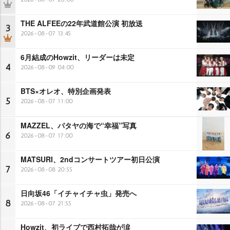
THE ALFEEの22年武道館公演 初放送
3
2026-08-07 13:45
6月結成のHowzit、リーダーは未定
4
2026-08-09 04:00
BTS×オレオ、特別企画発表
5
2026-08-07 11:00
MAZZEL、パタヤの海で“幸福”写真
6
2026-08-07 17:00
MATSURI、2ndコンサートツアー初日公演
7
2026-08-08 20:55
日向坂46「イチャイチャ虫」発売へ
8
2026-08-07 21:55
Howzit、初ライブで西村拓哉が涙