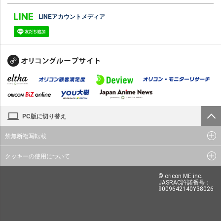
LINEアカウントメディア
PC版に切り替え
禁無断複写転載
クッキーの使用について
© oricon ME inc.
JASRAC許諾番号：
9009642140Y38026