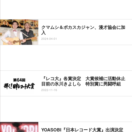
クマムシ＆ポカスカジャン、漫才協会に加
入
2024-04-01
『レコ大』各賞決定 大賞候補に活動休止
目前の氷川きよしら 特別賞に男闘呼組
2022-11-16
YOASOBI『日本レコード大賞』出演決定