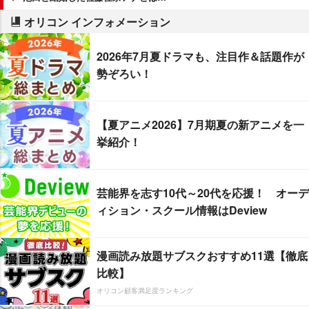
オリコン インフォメーション
2026年7月夏ドラマも、注目作＆話題作が
勢ぞろい！
【夏アニメ2026】7月期夏の新アニメを一
挙紹介！
芸能界を志す10代～20代を応援！ オーデ
ィション・スクール情報はDeview
漫画読み放題サブスクおすすめ11選【徹底
比較】
オリコン顧客満足度ランキング