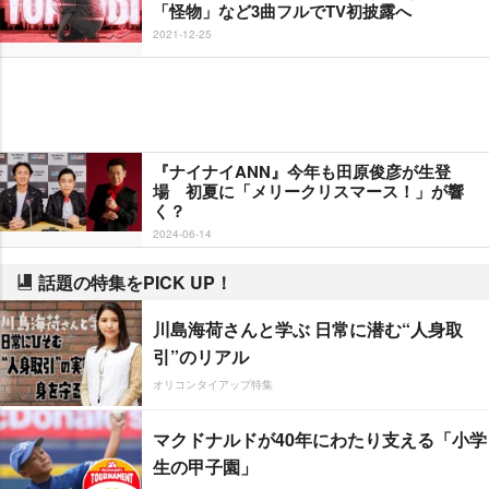
「怪物」など3曲フルでTV初披露へ
2021-12-25
『ナイナイANN』今年も田原俊彦が生登
場 初夏に「メリークリスマース！」が響
く？
2024-06-14
話題の特集をPICK UP！
川島海荷さんと学ぶ 日常に潜む“人身取
引”のリアル
オリコンタイアップ特集
マクドナルドが40年にわたり支える「小学
生の甲子園」