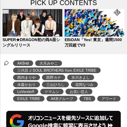
PICK UP CONTENTS
SUPER★DRAGON初の両A面シ
EBiDAN「Yes! 東京」週間1500
ングルリリース
万回超でV3
AKB48
大月みやこ
三代目 J SOUL BROTHERS from EXILE TRIBE
西内まり
西野カナ
氷川きよし
水森かおり
三山ひろし
花岡なつみ
LoVendoЯ
クマムシ
お笑い芸人
EXILE TRIBE
AKBグループ
TBS
アワード