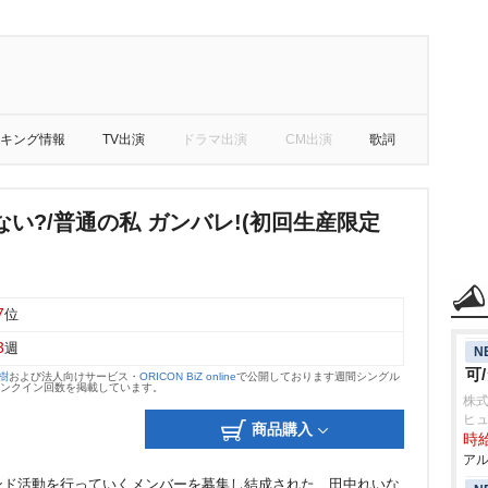
キング情報
TV出演
ドラマ出演
CM出演
歌詞
い?/普通の私 ガンバレ!(初回生産限定
7
位
3
週
N
可
大樹
および法人向けサービス・
ORICON BiZ online
で公開しております週間シングル
のランクイン回数を掲載しています。
株
ヒ
商品購入
時給
アル
ンド活動を行っていくメンバーを募集し結成された、田中れいな