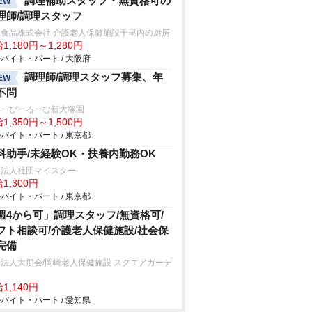
調理補助スタッフ・無資格可の
EW
理師/調理スタッフ
阪食品株式会社 介護老人保健施設千里内の厨房
1,180円～1,280円
バイト・パート / 大阪府
調理師/調理スタッフ募集、年
EW
不問
ゅーぴーるーむ新大塚園
1,350円～1,500円
バイト・パート / 東京都
科助手/未経験OK・扶養内勤務OK
療法人社団マイスター
1,300円
バイト・パート / 東京都
週4から可」調理スタッフ/無資格可/
フト相談可/介護老人保健施設/社会保
完備
法人大朋会/岡崎老人保健施設 スクエアガーデ
1,140円
バイト・パート / 愛知県