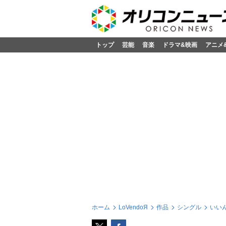
トップ
芸能
音楽
ドラマ&映画
アニメ
ホーム
LoVendoЯ
作品
シングル
いいん