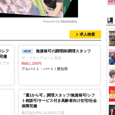
Powered by 
GliaStudios
求人検索
M
u
t
/シフ
無資格可の調理師/調理スタッフ
NEW
完備
e
ザ・フクシアコート丹羽
エアガ
時給1,200円
アルバイト・パート / 愛知県
「週1から可」調理スタッフ/無資格可/シフ
ト相談可/サービス付き高齢者向け住宅/社会
保障完備
株式会社PAL GLAD/大乃里