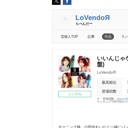
LoVendoЯ
らべんだー
芸能人TOP
記事
作品
ラン
いいんじゃな
盤)
LoVendoЯ
最高順位
登場回数
シングル
※「登場回数」は
you
ランキングTOP200
モーニング娘。の田中れいなと一緒にバ