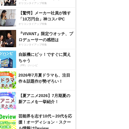
オリコンタイアップ特集
【驚愕】メーカー社員が推す
「10万円台」神コスパPC
オリコンタイアップ特集
『VIVANT』限定ウオッチ、プ
ロデューサーの感想は
オリコンタイアップ特集
自販機にピッ！ですぐに買え
ちゃう
（PR）ジハンピ
2026年7月夏ドラマも、注目
作＆話題作が勢ぞろい！
【夏アニメ2026】7月期夏の
新アニメを一挙紹介！
芸能界を志す10代～20代を応
援！オーディション・スクー
ル情報はDeview