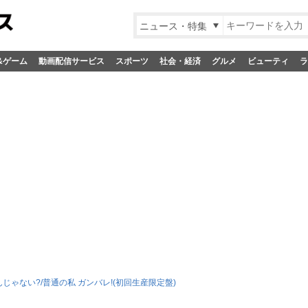
ニュース・特集
&ゲーム
動画配信サービス
スポーツ
社会・経済
グルメ
ビューティ
ラ
じゃない?/普通の私 ガンバレ!(初回生産限定盤)