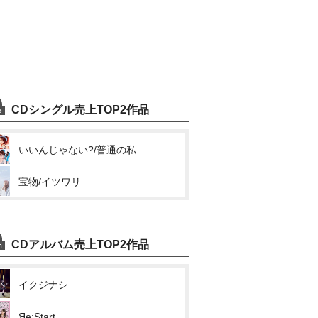
CDシングル売上TOP2作品
いいんじゃない?/普通の私 ガンバレ!
宝物/イツワリ
CDアルバム売上TOP2作品
イクジナシ
Яe:Start