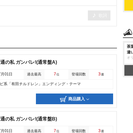
歌詞
茶
違
オ
通の私 ガンバレ!(通常盤A)
7
3
7月01日
過去最高
登場回数
位
週
レビ系「有田チルドレン」エンディング・テーマ
商品購入
通の私 ガンバレ!(通常盤B)
7
3
7月01日
過去最高
登場回数
位
週