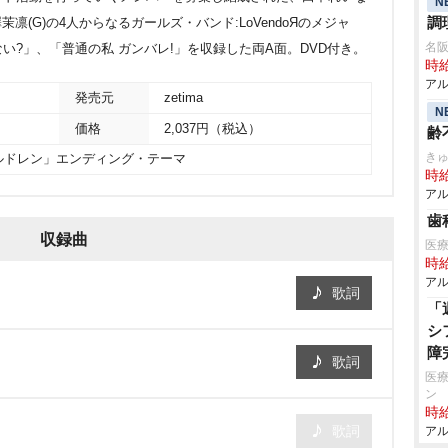
N
調
宮澤茉凛(G)の4人からなるガールズ・バンド:LoVendoЯのメジャ
名
?」、「普通の私 ガンバレ!」を収録した両A面。DVD付き。
時給
アル
発売元
zetima
N
価格
2,037円（税込）
齢
き
ルドレン」エンディング・テーマ
時給
アル
歯
収録曲
医
時給
アル
歌詞
「
シ
障
歌詞
医療
ン
時給
歌詞
アル