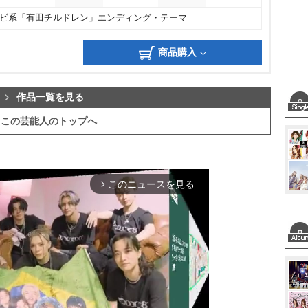
レビ系「有田チルドレン」エンディング・テーマ
商品購入
作品一覧を見る
この芸能人のトップへ
このニュースを見る
arrow_forward_ios