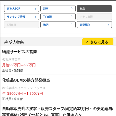
芸能人TOP
記事
作品
ランキング情報
TV出演
ドラマ出演
CM出演
歌詞
音楽配信
求人特集
さらに見る
物流サービスの営業
名古屋営業所
月給22万円～27万円
正社員 / 愛知県
化粧品OEMの処方開発担当
株式会社ベイコスメティックス
年収800万円～1,300万円
正社員 / 東京都
自動車販売店の接客・販売スタッフ/固定給32万円～の安定給与/
実質年休125日で公私ともに充実した働き方を