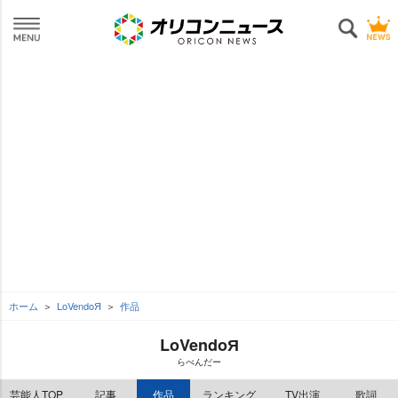
ホーム
LoVendoЯ
作品
LoVendoЯ
らべんだー
芸能人TOP
記事
作品
ランキング
TV出演
歌詞