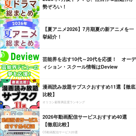
勢ぞろい！
【夏アニメ2026】7月期夏の新アニメを一
挙紹介！
芸能界を志す10代～20代を応援！ オーデ
ィション・スクール情報はDeview
漫画読み放題サブスクおすすめ11選【徹底
比較】
オリコン顧客満足度ランキング
2026年動画配信サービスおすすめ40選
【徹底比較】
CS動画配信サービス20選