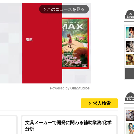
このニュースを見る
arrow_forward_ios
Powered by 
GliaStudios
求人検索
M
u
t
文具メーカーで開発に関わる補助業務/化学
分析
e