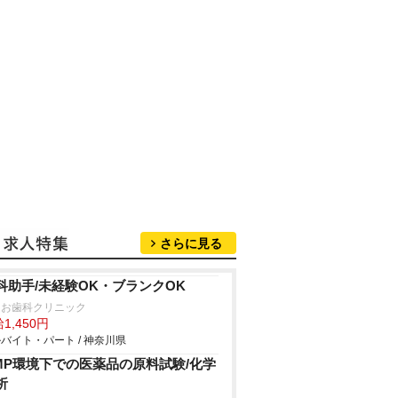
さらに見る
科助手/未経験OK・ブランクOK
つお歯科クリニック
1,450円
バイト・パート / 神奈川県
MP環境下での医薬品の原料試験/化学
析