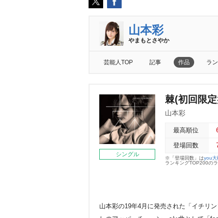
山本彩
まもとさやか
芸能人TOP
記事
作品
ラン
棘(初回限定
山本彩
最高順位
登場回数
シングル
※「登場回数」は
you
ランキングTOP200
山本彩の19年4月に発売された「イチリ