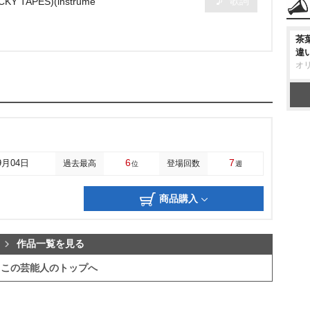
歌詞
LUCKY TAPES)(instrume
茶
違
オ
6
7
9月04日
過去最高
登場回数
位
週
商品購入
作品一覧を見る
この芸能人のトップへ