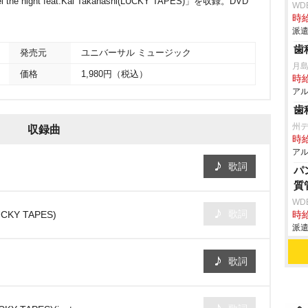
ight feat.Kai Takahashi(LUCKY TAPES)」を収録。DVD
WD
時給
派遣
歯
発売元
ユニバーサル ミュージック
月
価格
1,980円（税込）
時給
アル
歯
州
収録曲
時給
アル
歌詞
パ
質
WD
歌詞
(LUCKY TAPES)
時給
派遣
歌詞