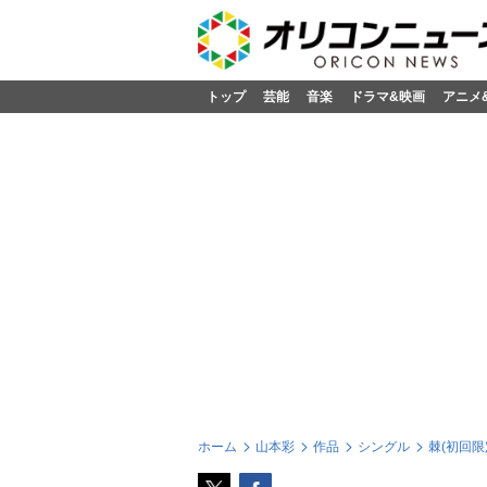
トップ
芸能
音楽
ドラマ&映画
アニメ
ホーム
山本彩
作品
シングル
棘(初回限