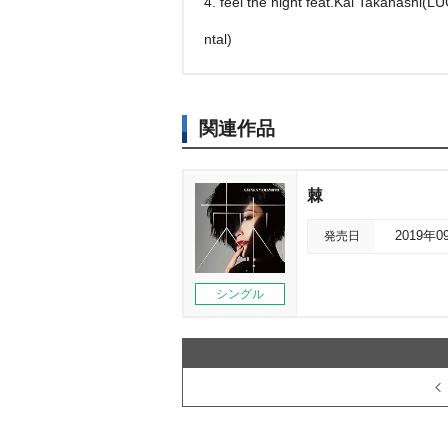
4. feel the night feat.Kai Takahashi(
ntal)
関連作品
棘
発売日
2019年0
シングル