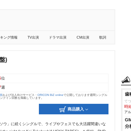
キング情報
TV出演
ドラマ出演
CM出演
歌詞
盤)
6
位
7
週
歯
大樹
および法人向けサービス・
ORICON BiZ online
で公開しております週間シングル
のランクイン回数を掲載しています。
て
時給
商品購入
アル
G
ンソウ」に続くシングルで、ライブやフェスでも大活躍間違いな
分