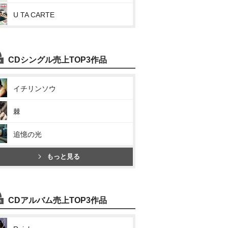
U TA CARTE
CDシングル売上TOP3作品
イチリンソウ
棘
追憶の光
もっと見る
CDアルバム売上TOP3作品