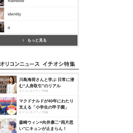
Rainbow
identity
α
もっと見る
川島海荷さんと学ぶ 日常に潜
む“人身取引”のリアル
オリコンタイアップ特集
マクドナルドが40年にわたり
支える「小学生の甲子園」
オリコンタイアップ特集
森崎ウィン×向井康二“両片思
い”にキュンが止まらん！