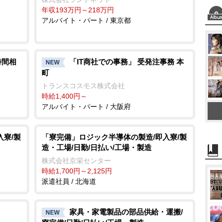
年収193万円～218万円
アルバイト・パート / 東京都
時間相
「IT商社での事務」 受発注事務 本
NEW
町
トランスコスモス株式会社
時給1,400円～
アルバイト・パート / 大阪府
入寮/製
「寮完備」ロジック半導体の製造/即入寮/製
造・工場/日勤/日払い/工場・製造
株式会社京栄センター
時給1,700円～2,125円
派遣社員 / 北海道
家具・家電製品の部品供給・運搬/
NEW