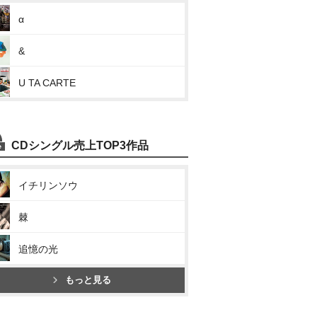
α
&
U TA CARTE
CDシングル売上TOP3作品
イチリンソウ
棘
追憶の光
もっと見る