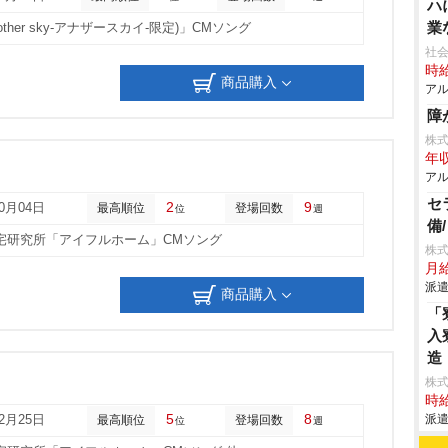
ハ
業
nother sky-アナザースカイ-限定)」CMソング
社会
時給
商品購入
アル
障
株
年収
アル
セ
2
9
10月04日
最高順位
登場回数
位
週
備
L住宅研究所「アイフルホーム」CMソング
株
月給
派遣
商品購入
「
入
造
株
時給
5
8
派遣
12月25日
最高順位
登場回数
位
週