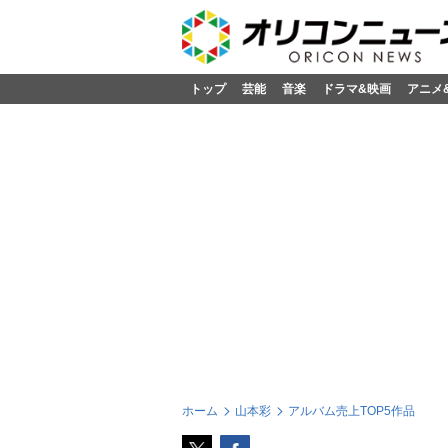
トップ
芸能
音楽
ドラマ&映画
アニメ
ホーム
山本彩
アルバム売上TOP5作品