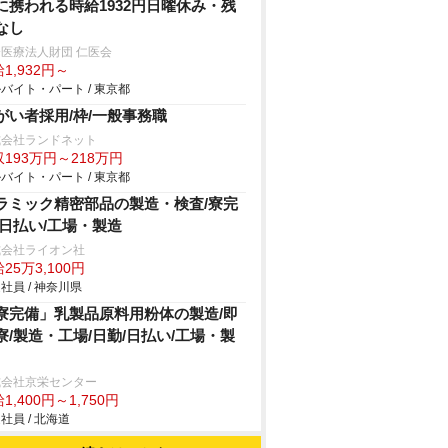
に携われる時給1932円日曜休み・残
なし
医療法人財団 仁医会
1,932円～
バイト・パート / 東京都
がい者採用/枠/一般事務職
式会社ランドネット
193万円～218万円
バイト・パート / 東京都
ラミック精密部品の製造・検査/寮完
/日払い/工場・製造
式会社ライオン社
25万3,100円
社員 / 神奈川県
寮完備」乳製品原料用粉体の製造/即
寮/製造・工場/日勤/日払い/工場・製
式会社京栄センター
1,400円～1,750円
社員 / 北海道