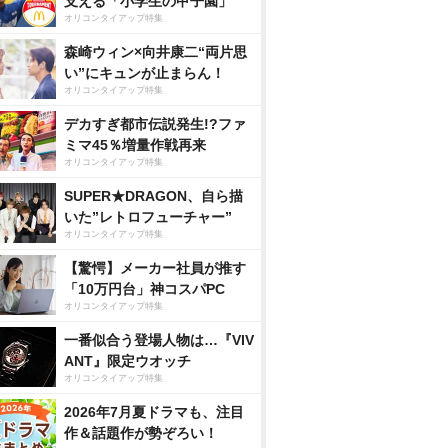
支える「小学生の甲子園」
オリコンタイアップ特集
森崎ウィン×向井康二“両片思
い”にキュンが止まらん！
オリコンタイアップ特集
デカすぎ都市伝説発生!?ファ
ミマ45％増量作戦再来
オリコンタイアップ特集
SUPER★DRAGON、自ら描
いた”レトロフューチャー”
オリコンタイアップ特集
【驚愕】メーカー社員が推す
「10万円台」神コスパPC
オリコンタイアップ特集
一番似合う登場人物は…『VIV
ANT』限定ウオッチ
オリコンタイアップ特集
2026年7月夏ドラマも、注目
作＆話題作が勢ぞろい！