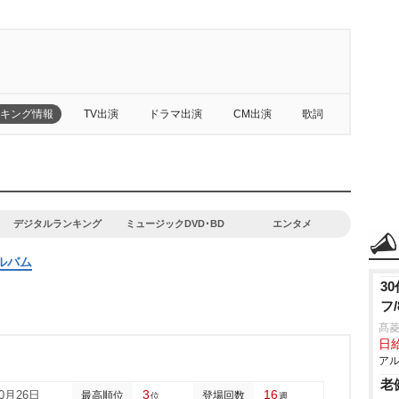
キング情報
TV出演
ドラマ出演
CM出演
歌詞
デジタルランキング
ミュージックDVD･BD
エンタメ
ルバム
3
フ
髙
日給
アル
老
3
16
10月26日
最高順位
登場回数
位
週