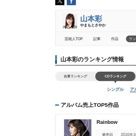
山本彩
まもとさやか
芸能人TOP
記事
作品
ラン
山本彩のランキング情報
合算ランキング
CDランキング
シングル
ア
アルバム売上TOP5作品
Rainbow
発売日
2016年