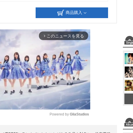
商品購入
このニュースを見る
arrow_forward_ios
Powered by 
GliaStudios
M