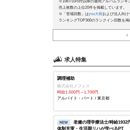
※1987/10/5付以降の週間アルバムラ
売上枚数の上位20件を掲載しています。
※「登場回数」は
you大樹
および法人向け
ランキングTOP300のランクイン回数を
求人特集
調理補助
株式会社メフォス
時給1,500円～1,700円
アルバイト・パート / 東京都
老健の理学療法士/時給1932
NEW
体制充実・生活期リハが学べるPT