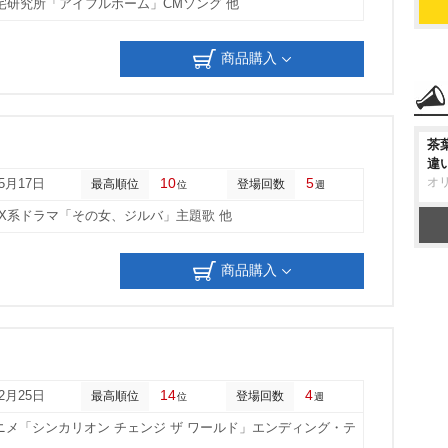
L住宅研究所「アイフルホーム」CMソング 他
商品購入
茶
違
10
5
オ
05月17日
最高順位
登場回数
位
週
CX系ドラマ「その女、ジルバ」主題歌 他
商品購入
14
4
12月25日
最高順位
登場回数
位
週
ニメ「シンカリオン チェンジ ザ ワールド」エンディング・テ