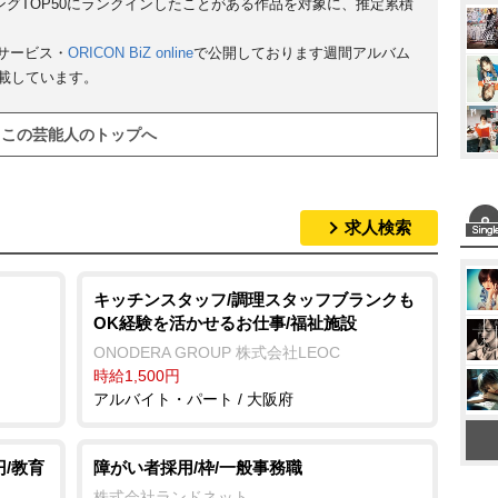
ンキングTOP50にランクインしたことがある作品を対象に、推定累積
u
サービス・
ORICON BiZ online
で公開しております週間アルバム
t
掲載しています。
e
この芸能人のトップへ
求人検索
キッチンスタッフ/調理スタッフブランクも
OK経験を活かせるお仕事/福祉施設
ONODERA GROUP 株式会社LEOC
時給1,500円
アルバイト・パート / 大阪府
円/教育
障がい者採用/枠/一般事務職
株式会社ランドネット