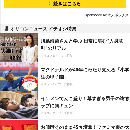
続きはこちら
sponsored by 求人ボックス
オリコンニュース イチオシ特集
川島海荷さんと学ぶ 日常に潜む“人身取
引”のリアル
オリコンタイアップ特集
マクドナルドが40年にわたり支える「小学
生の甲子園」
オリコンタイアップ特集
イケメンてんこ盛り！尊すぎる男子の純情
ラブに胸キュン
オリコンタイアップ特集
お値段そのまま45％増量！ファミマ夏の大