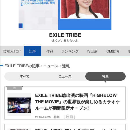
EXILE TRIBE
えぐざいるとらいぶ
M
芸能人TOP
記事
作品
ランキング
TV出演
CM出演
u
t
e
EXILE TRIBEの記事・ニュース・速報
すべて
ニュース
特集
EXILE TRIBE総出演の映画『HiGH&LOW
THE MOVIE』の世界観が楽しめるカラオケ
ルームが期間限定オープン!
｜映画｜
2016-07-25
特集