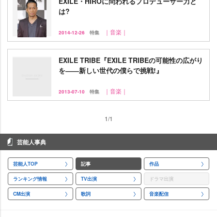
EXILE・HIROに問われるプロデューサー力と
は?
｜音楽｜
2014-12-26
特集
EXILE TRIBE『EXILE TRIBEの可能性の広がり
を――新しい世代の僕らで挑戦!』
｜音楽｜
2013-07-10
特集
1/1
芸能人事典
芸能人TOP
記事
作品
ランキング情報
TV出演
ドラマ出演
CM出演
歌詞
音楽配信