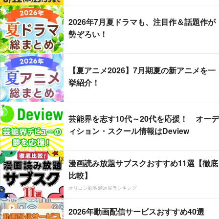
2026年7月夏ドラマも、注目作＆話題作が
勢ぞろい！
【夏アニメ2026】7月期夏の新アニメを一
挙紹介！
芸能界を志す10代～20代を応援！ オーデ
ィション・スクール情報はDeview
漫画読み放題サブスクおすすめ11選【徹底
比較】
オリコン顧客満足度ランキング
2026年動画配信サービスおすすめ40選