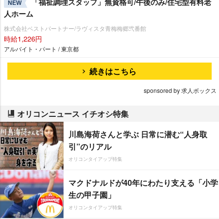
「福祉調理スタッフ」無資格可/午後のみ/住宅型有料老
NEW
人ホーム
株式会社ベストパートナー/ラヴィスタ青梅梅郷弐番館
時給1,226円
アルバイト・パート / 東京都
続きはこちら
sponsored by 求人ボックス
オリコンニュース イチオシ特集
川島海荷さんと学ぶ 日常に潜む“人身取
引”のリアル
オリコンタイアップ特集
マクドナルドが40年にわたり支える「小学
生の甲子園」
オリコンタイアップ特集