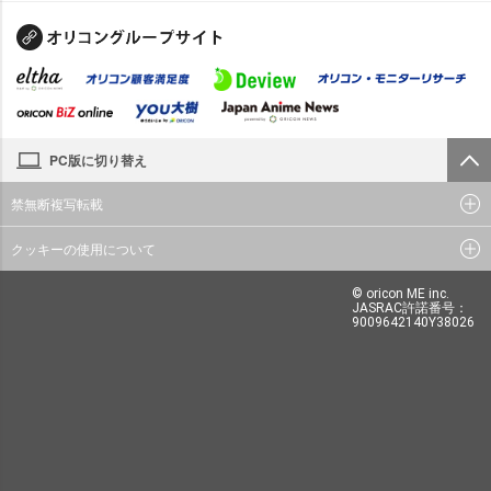
PC版に切り替え
禁無断複写転載
クッキーの使用について
© oricon ME inc.
JASRAC許諾番号：
9009642140Y38026