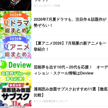
オリコンタイアップ特集
2026年7月夏ドラマも、注目作＆話題作が
勢ぞろい！
【夏アニメ2026】7月期夏の新アニメを一
挙紹介！
芸能界を志す10代～20代を応援！ オーデ
ィション・スクール情報はDeview
漫画読み放題サブスクおすすめ11選【徹底
比較】
オリコン顧客満足度ランキング