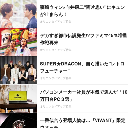
森崎ウィン×向井康二“両片思い”にキュン
が止まらん！
オリコンタイアップ特集
デカすぎ都市伝説発生!?ファミマ45％増量
作戦再来
オリコンタイアップ特集
SUPER★DRAGON、自ら描いた”レトロ
フューチャー”
オリコンタイアップ特集
パソコンメーカー社員が本気で選んだ「10
万円台PC３選」
オリコンタイアップ特集
一番似合う登場人物は…『VIVANT』限定
ウオッチ