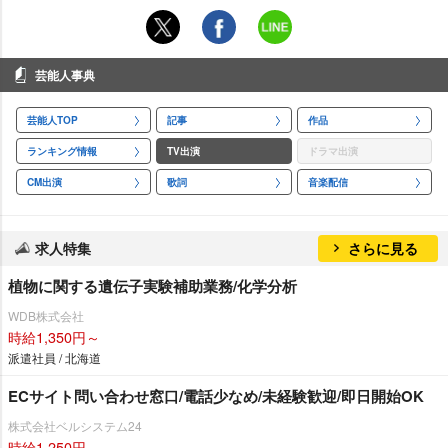
芸能人事典
芸能人TOP
記事
作品
ランキング情報
TV出演
ドラマ出演
CM出演
歌詞
音楽配信
求人特集
さらに見る
植物に関する遺伝子実験補助業務/化学分析
WDB株式会社
時給1,350円～
派遣社員 / 北海道
ECサイト問い合わせ窓口/電話少なめ/未経験歓迎/即日開始OK
株式会社ベルシステム24
時給1,250円