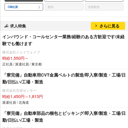
CM出演
歌詞
音楽配信
求人特集
さらに見る
インバウンド・コールセンター業務/経験のある方歓迎です/未経
験でも働けます
株式会社ジェイウェイブ
時給1,550円～
正社員 / 派遣社員 / 東京都
「寮完備」自動車用CVT金属ベルトの製造/即入寮/製造・工場/日
勤/日払い/工場・製造
株式会社京栄センター
時給1,450円～1,813円
派遣社員 / 北海道
「寮完備」自動車部品の梱包とピッキング/即入寮/製造・工場/日
勤/日払い/工場・製造