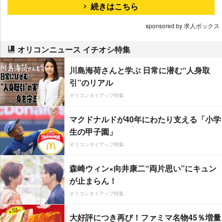
続きはこちら
sponsored by 求人ボックス
オリコンニュース イチオシ特集
川島海荷さんと学ぶ 日常に潜む“人身取
引”のリアル
オリコンタイアップ特集
マクドナルドが40年にわたり支える「小学
生の甲子園」
オリコンタイアップ特集
森崎ウィン×向井康二“両片思い”にキュン
が止まらん！
オリコンタイアップ特集
大好評につき再び！ファミマ名物45％増量