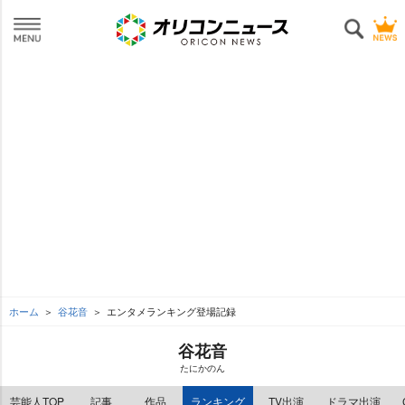
ホーム
谷花音
エンタメランキング登場記録
谷花音
たにかのん
芸能人TOP
記事
作品
ランキング
TV出演
ドラマ出演