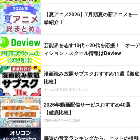
【夏アニメ2026】7月期夏の新アニメを一
挙紹介！
芸能界を志す10代～20代を応援！ オーデ
ィション・スクール情報はDeview
漫画読み放題サブスクおすすめ11選【徹底
比較】
オリコン顧客満足度ランキング
2026年動画配信サービスおすすめ40選
【徹底比較】
CS動画配信サービス20選
毎週の音楽ランキングから、ヒットの推移