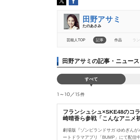
田野アサミ
たのあさみ
芸能人TOP
記事
作品
ラン
田野アサミの記事・ニュース
すべて
1～10／15
件
フランシュシュ×SKE48のコ
崎晴香ら参戦「こんなアニメ
劇場版『ゾンビランドサガ ゆめぎんがパ
ートドラマアプリ「BUMP」にて配信中の『I