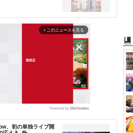
このニュースを見る
arrow_forward_ios
Powered by 
GliaStudios
M
 Snow、初の単独ライブ開