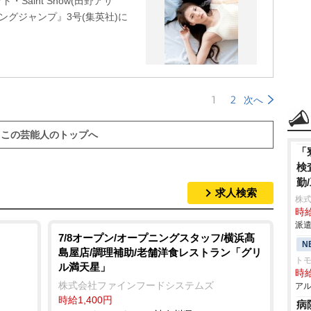
Saint Snow(田野アサ
ングジャンプ』3号(集英社)に
。
1
2
次へ
この芸能人のトップへ
「
検
勤
求人検索
株
時給
派遣
7/8オープン/オープニングスタッフ/横浜髙
N
島屋店/調理補助/老舗洋食レストラン「グリ
トモ
ル満天星」
時給
株式会社ファインフードシステムズ
アル
時給1,400円
病