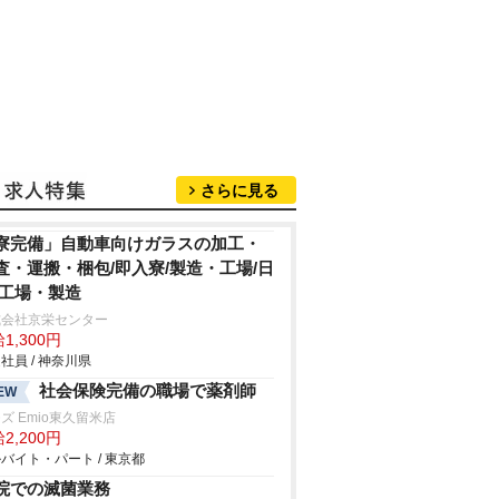
さらに見る
寮完備」自動車向けガラスの加工・
査・運搬・梱包/即入寮/製造・工場/日
/工場・製造
式会社京栄センター
1,300円
社員 / 神奈川県
社会保険完備の職場で薬剤師
EW
ズ Emio東久留米店
2,200円
バイト・パート / 東京都
院での滅菌業務