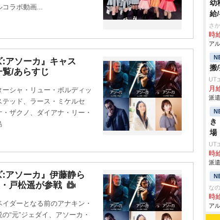
幼
ラボ動画...
給
さ
時給
アル
N
:アソーカ』キャス
搬
覧/あらすじ
UT
月給
ターシャ・リュー・ボルディッ
派遣
ステッド、ラース・ミケルセ
N
ナ・ザクノ、ダイアナ・リー・
き
島
場
UT
時給
派遣
:アソーカ』伊藤静ら
N
夫・戸松遥が参戦
な
時給
ベイダーとなる前のアナキン・
アル
の“元”ジェダイ、アソーカ・