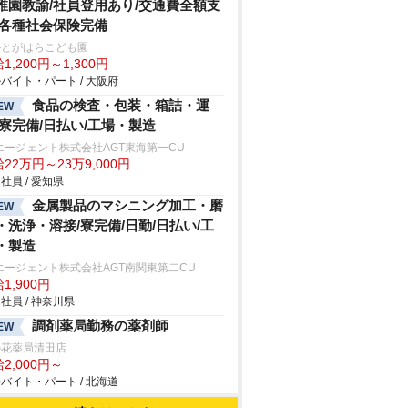
稚園教諭/社員登用あり/交通費全額支
/各種社会保険完備
かとがはらこども園
1,200円～1,300円
バイト・パート / 大阪府
食品の検査・包装・箱詰・運
EW
/寮完備/日払い/工場・製造
エージェント株式会社AGT東海第一CU
22万円～23万9,000円
社員 / 愛知県
金属製品のマシニング加工・磨
EW
・洗浄・溶接/寮完備/日勤/日払い/工
・製造
エージェント株式会社AGT南関東第二CU
1,900円
社員 / 神奈川県
調剤薬局勤務の薬剤師
EW
の花薬局清田店
2,000円～
バイト・パート / 北海道