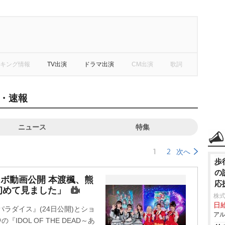
キング情報
TV出演
ドラマ出演
CM出演
歌詞
・速報
ニュース
特集
1
2
次へ
歩
の
ラボ動画公開 本渡楓、熊
応
初めて見ました」
株式
日給
ラダイス』(24日公開)とショ
アル
DOL OF THE DEAD～あ