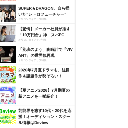
SUPER★DRAGON、自ら描
いた”レトロフューチャー”
オリコンタイアップ特集
【驚愕】メーカー社員が推す
「10万円台」神コスパPC
オリコンタイアップ特集
「別班のよう」腕時計で『VIV
ANT』の世界観再現
オリコンタイアップ特集
2026年7月夏ドラマも、注目
作＆話題作が勢ぞろい！
【夏アニメ2026】7月期夏の
新アニメを一挙紹介！
芸能界を志す10代～20代を応
援！オーディション・スクー
ル情報はDeview