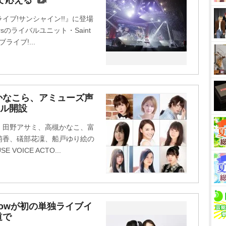
で応える
u
t
イブ!サンシャイン!!』に登場
e
sのライバルユニット・Saint
イブ!...
かなこら、アミューズ声
ネル開設
、田野アサミ、高槻かなこ、富
萌香、礒部花凜、船戸ゆり絵の
VOICE ACTO...
 Snowが初の単独ライブイ
道で