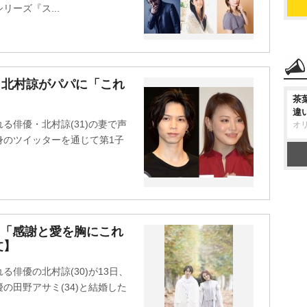
ーズ『ス...
 北村諒がパパに「これ
茶
違
る俳優・北村諒(31)の妻で声
オ
自身のツイッターを通じて第1子
表「感謝と愛を胸にこれ
文】
俳優の北村諒(30)が13日、
の田野アサミ(34)と結婚した