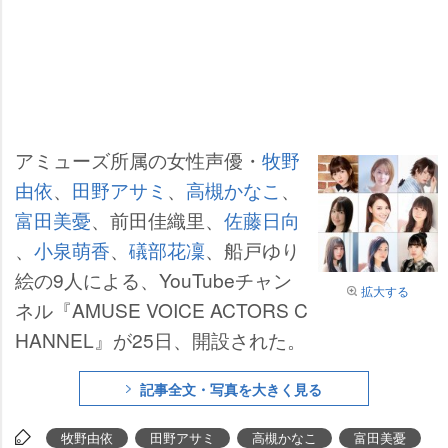
アミューズ所属の女性声優・
牧野
由依
、
田野アサミ
、
高槻かなこ
、
富田美憂
、前田佳織里、
佐藤日向
、
小泉萌香
、
礒部花凜
、船戸ゆり
絵の9人による、YouTubeチャン
拡大する
ネル『AMUSE VOICE ACTORS C
HANNEL』が25日、開設された。
記事全文・写真を大きく見る
牧野由依
田野アサミ
高槻かなこ
富田美憂