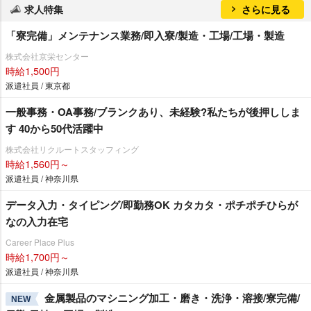
求人特集
さらに見る
「寮完備」メンテナンス業務/即入寮/製造・工場/工場・製造
株式会社京栄センター
時給1,500円
派遣社員 / 東京都
一般事務・OA事務/ブランクあり、未経験?私たちが後押ししま
す 40から50代活躍中
株式会社リクルートスタッフィング
時給1,560円～
派遣社員 / 神奈川県
データ入力・タイピング/即勤務OK カタカタ・ポチポチひらが
なの入力在宅
Career Place Plus
時給1,700円～
派遣社員 / 神奈川県
金属製品のマシニング加工・磨き・洗浄・溶接/寮完備/
NEW