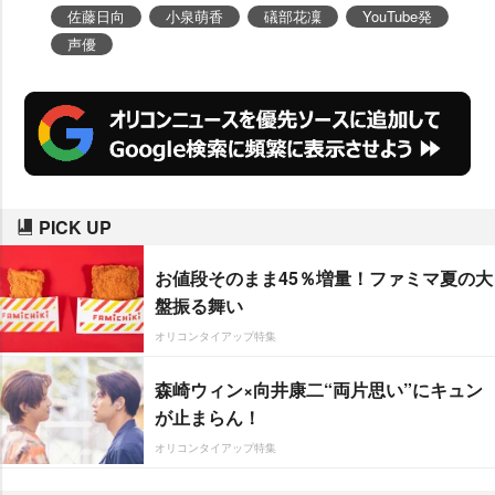
佐藤日向
小泉萌香
礒部花凜
YouTube発
声優
PICK UP
お値段そのまま45％増量！ファミマ夏の大
盤振る舞い
オリコンタイアップ特集
森崎ウィン×向井康二“両片思い”にキュン
が止まらん！
オリコンタイアップ特集