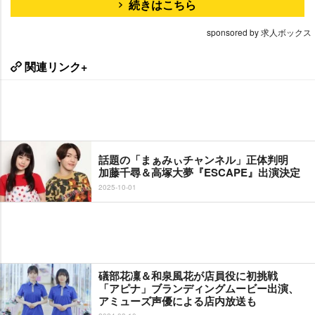
続きはこちら
sponsored by 求人ボックス
関連リンク+
話題の「まぁみぃチャンネル」正体判明
加藤千尋＆高塚大夢『ESCAPE』出演決定
2025-10-01
礒部花凜＆和泉風花が店員役に初挑戦
「アピナ」ブランディングムービー出演、
アミューズ声優による店内放送も