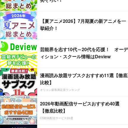
【夏アニメ2026】7月期夏の新アニメを一
挙紹介！
芸能界を志す10代～20代を応援！ オーデ
ィション・スクール情報はDeview
漫画読み放題サブスクおすすめ11選【徹底
比較】
オリコン顧客満足度ランキング
2026年動画配信サービスおすすめ40選
【徹底比較】
CS動画配信サービス20選