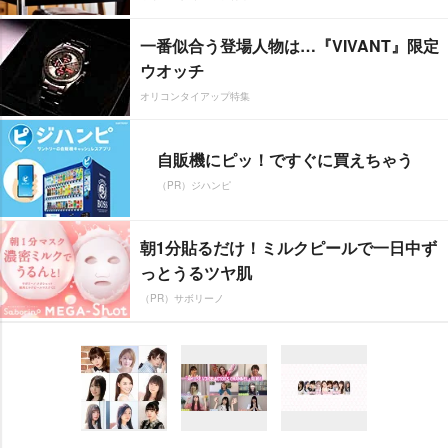
一番似合う登場人物は…『VIVANT』限定
ウオッチ
オリコンタイアップ特集
自販機にピッ！ですぐに買えちゃう
（PR）ジハンピ
朝1分貼るだけ！ミルクピールで一日中ず
っとうるツヤ肌
（PR）サボリーノ