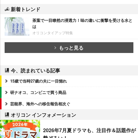
新着トレンド
茶葉で一目瞭然の浸透力！味の違いに衝撃を受ける水と
は
オリコンタイアップ特集
もっと見る
今、読まれている記事
15歳で当時27歳の夫に一目惚れ
研ナオコ、コンビニで買う商品
芸能界、海外への移住報告相次ぐ
オリコン インフォメーション
2026年7月夏ドラマも、注目作＆話題作が
勢ぞろい！