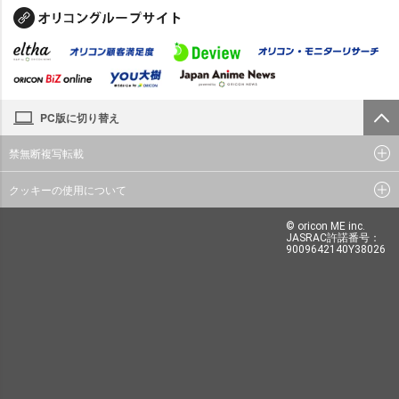
PC版に切り替え
禁無断複写転載
クッキーの使用について
© oricon ME inc.
JASRAC許諾番号：
9009642140Y38026