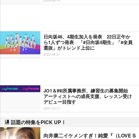
2024-08-10
日向坂46、4期生加入を発表 22日正午か
ら1人ずつ発表 「#日向坂4期生」「#全員
選抜」がトレンド上位に
2022-09-21
JO1＆INI所属事務所、練習生の募集開始
アーティストへの成長支援、レッスン受け
デビュー目指す
2021-12-17
話題の特集をPICK UP！
向井康二イケメンすぎ！純愛『（LOVE S