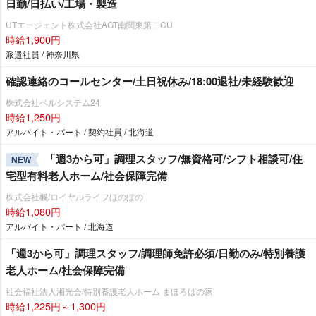
日勤/日払い/工場・製造
UTエージェント株式会社AGT南関東第二CU
時給1,900円
派遣社員 / 神奈川県
確認連絡のコールセンター/土日祝休み/18:00退社/未経験歓迎
株式会社ベルシステム24
時給1,250円
アルバイト・パート / 契約社員 / 北海道
「週3から可」調理スタッフ/無資格可/シフト相談可/住
NEW
宅型有料老人ホーム/社会保障完備
株式会社楓/ロイヤルライフほのぼの
時給1,080円
アルバイト・パート / 北海道
「週3から可」調理スタッフ/調理師免許必須/日勤のみ/特別養護
老人ホーム/社会保障完備
社会福祉法人湘光会/特別養護老人ホーム まほろばの家
時給1,225円～1,300円