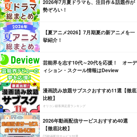
2026年7月夏ドラマも、注目作＆話題作が
勢ぞろい！
【夏アニメ2026】7月期夏の新アニメを一
挙紹介！
芸能界を志す10代～20代を応援！ オーデ
ィション・スクール情報はDeview
漫画読み放題サブスクおすすめ11選【徹底
比較】
オリコン顧客満足度ランキング
2026年動画配信サービスおすすめ40選
【徹底比較】
CS動画配信サービス20選