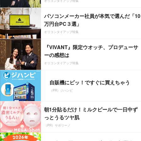
オリコンタイアップ特集
パソコンメーカー社員が本気で選んだ「10
万円台PC３選」
オリコンタイアップ特集
『VIVANT』限定ウオッチ、プロデューサ
ーの感想は
オリコンタイアップ特集
自販機にピッ！ですぐに買えちゃう
（PR）ジハンピ
朝1分貼るだけ！ミルクピールで一日中ず
っとうるツヤ肌
（PR）サボリーノ