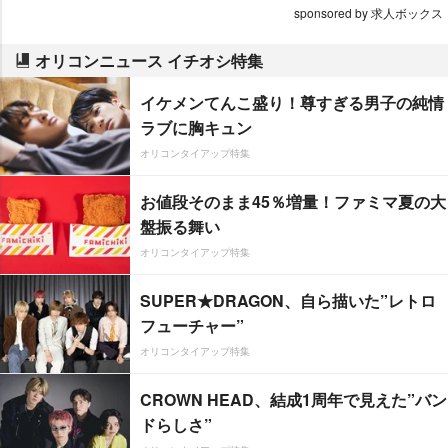
sponsored by 求人ボックス
オリコンニュース イチオシ特集
イケメンてんこ盛り！尊すぎる男子の純情
ラブに胸キュン
オリコンタイアップ特集
お値段そのまま45％増量！ファミマ夏の大
盤振る舞い
オリコンタイアップ特集
SUPER★DRAGON、自ら描いた”レトロ
フューチャー”
オリコンタイアップ特集
CROWN HEAD、結成1周年で見えた”バン
ドらしさ”