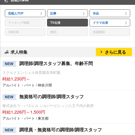
芸能人TOP
記事
作品
ランキング情報
TV出演
ドラマ出演
CM出演
歌詞
音楽配信
求人特集
さらに見る
調理師/調理スタッフ募集、年齢不問
NEW
スクルドエンジェル保育園高等町園
時給1,230円～
アルバイト・パート / 神奈川県
無資格可の調理師/調理スタッフ
NEW
株式会社ラ・パスレル シルバービレッジ八王子内の厨房
時給1,226円～1,500円
アルバイト・パート / 東京都
調理員・無資格可の調理師/調理スタッフ
NEW