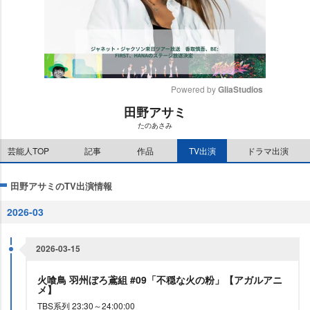
Powered by 
GliaStudios
田野アサミ
M
たのあさみ
u
t
芸能人TOP
記事
作品
TV出演
ドラマ出演
e
田野アサミのTV出演情報
2026-03
2026-03-15
火喰鳥 羽州ぼろ鳶組 #09「不穏な火の粉」【アガルアニ
メ】
TBS系列 23:30～24:00:00