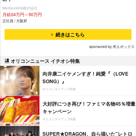
MeilleureVie株式会社
月給24万円～50万円
正社員 / 大阪府
続きはこちら
sponsored by 求人ボックス
オリコンニュース イチオシ特集
向井康二イケメンすぎ！純愛『（LOVE
SONG）』
オリコンタイアップ特集
大好評につき再び！ファミマ名物45％増量
キャンペーン
オリコンタイアップ特集
SUPER★DRAGON、自ら描いた”レトロ