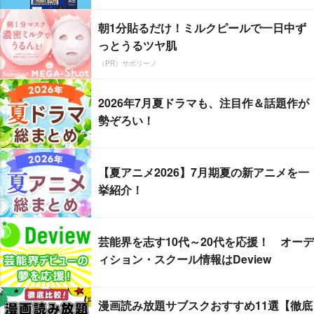
朝1分貼るだけ！ミルクピールで一日中ず
っとうるツヤ肌
（PR）サボリーノ
2026年7月夏ドラマも、注目作＆話題作が
勢ぞろい！
【夏アニメ2026】7月期夏の新アニメを一
挙紹介！
芸能界を志す10代～20代を応援！ オーデ
ィション・スクール情報はDeview
漫画読み放題サブスクおすすめ11選【徹底