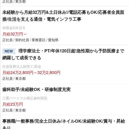
正社員 / 東京都
未経験から月給32万円&土日休み!/電話応募もOK/応募者全員面
接/生活を支える通信・電気インフラ工事
有限会社K.D.S
月給32万円～
正社員 / 契約社員 / 業務委託 / 愛知県
理学療法士・PT/年休120日超!急性期から予防医療まで
NEW
網羅して成長できる
社会医療法人財団 仁医会
月給24万2,800円～32万2,800円
正社員 / 東京都
歯科助手/未経験OK・研修制度充実
三鷹ハートフル矯正歯科医院
月給23万円
正社員 / 東京都
事務職/一般事務/完全土日休み/ネイルOK/未経験OK/賞与・昇給
あり