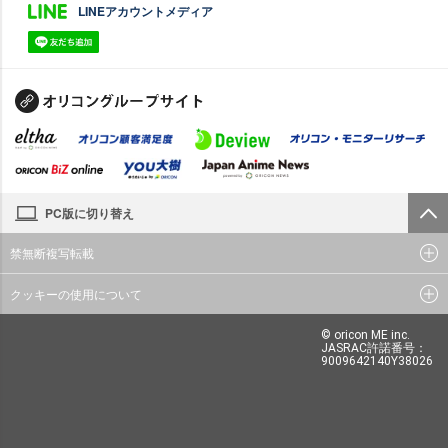
LINEアカウントメディア
PC版に切り替え
禁無断複写転載
クッキーの使用について
© oricon ME inc.
JASRAC許諾番号：
9009642140Y38026