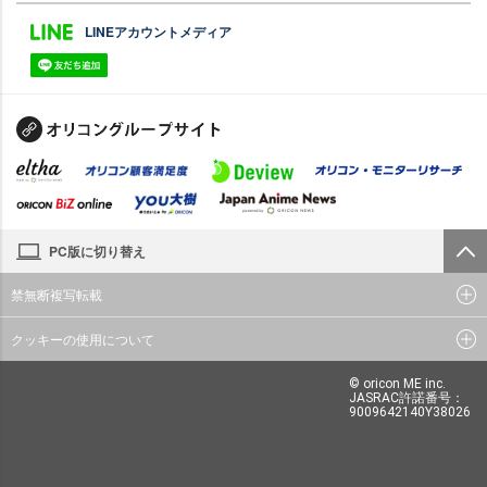
LINEアカウントメディア
PC版に切り替え
禁無断複写転載
クッキーの使用について
© oricon ME inc.
JASRAC許諾番号：
9009642140Y38026