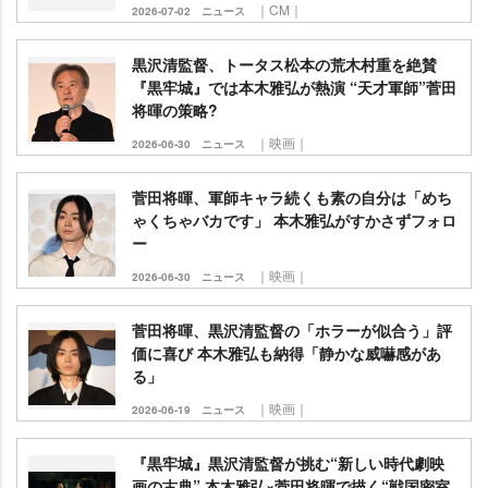
｜CM｜
2026-07-02
ニュース
黒沢清監督、トータス松本の荒木村重を絶賛
『黒牢城』では本木雅弘が熱演 “天才軍師”菅田
将暉の策略?
｜映画｜
2026-06-30
ニュース
菅田将暉、軍師キャラ続くも素の自分は「めち
ゃくちゃバカです」 本木雅弘がすかさずフォロ
ー
｜映画｜
2026-06-30
ニュース
菅田将暉、黒沢清監督の「ホラーが似合う」評
価に喜び 本木雅弘も納得「静かな威嚇感があ
る」
｜映画｜
2026-06-19
ニュース
『黒牢城』黒沢清監督が挑む“新しい時代劇映
画の古典” 本木雅弘×菅田将暉で描く“戦国密室