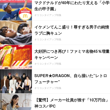
マクドナルドが40年にわたり支える「小学
生の甲子園」
オリコンタイアップ特集
イケメンてんこ盛り！尊すぎる男子の純情
ラブに胸キュン
オリコンタイアップ特集
大好評につき再び！ファミマ名物45％増量
キャンペーン
オリコンタイアップ特集
SUPER★DRAGON、自ら描いた”レトロ
フューチャー”
オリコンタイアップ特集
【驚愕】メーカー社員が推す「10万円台」
神コスパPC