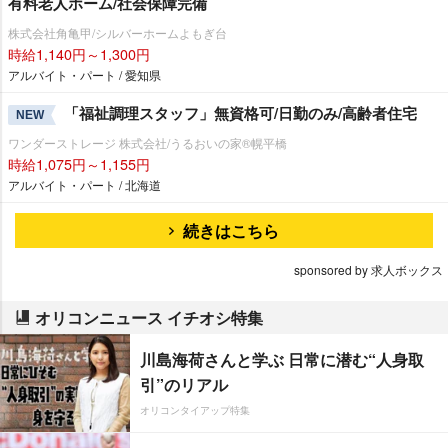
有料老人ホーム/社会保障完備
株式会社角亀甲/シルバーホームよもぎ台
時給1,140円～1,300円
アルバイト・パート / 愛知県
「福祉調理スタッフ」無資格可/日勤のみ/高齢者住宅
NEW
ワンダーストレージ 株式会社/うるおいの家®幌平橋
時給1,075円～1,155円
アルバイト・パート / 北海道
続きはこちら
sponsored by 求人ボックス
オリコンニュース イチオシ特集
川島海荷さんと学ぶ 日常に潜む“人身取
引”のリアル
オリコンタイアップ特集