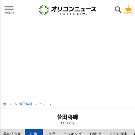
ホーム
菅田将暉
ニュース
菅田将暉
すだまさき
芸能人TOP
記事
作品
ランキング
TV出演
ドラマ出演