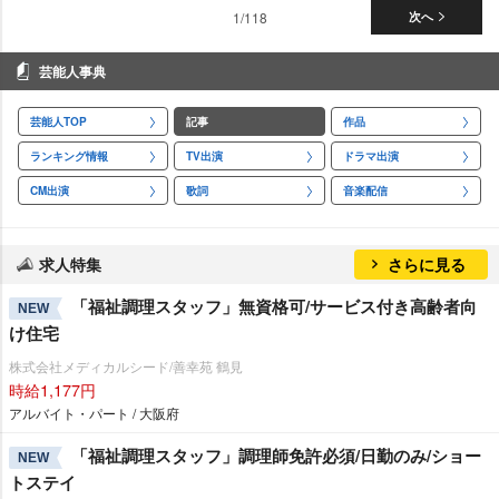
1/118
次へ
芸能人事典
芸能人TOP
記事
作品
ランキング情報
TV出演
ドラマ出演
CM出演
歌詞
音楽配信
求人特集
さらに見る
「福祉調理スタッフ」無資格可/サービス付き高齢者向
NEW
け住宅
株式会社メディカルシード/善幸苑 鶴見
時給1,177円
アルバイト・パート / 大阪府
「福祉調理スタッフ」調理師免許必須/日勤のみ/ショー
NEW
トステイ