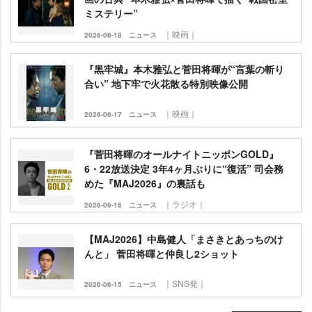
ミステリー”
｜映画｜
2026-06-18
ニュース
『黒牢城』本木雅弘と菅田将暉が“言葉の斬り
合い” 地下牢で火花散る特別映像公開
｜映画｜
2026-06-17
ニュース
『菅田将暉のオールナイトニッポンGOLD』
6・22放送決定 3年4ヶ月ぶりに“復活” 司会務
めた『MAJ2026』の裏話も
｜ラジオ｜
2026-06-16
ニュース
【MAJ2026】中島健人「まさきとあっちのけ
んと」 菅田将暉と仲良し2ショット
｜SNS発｜
2026-06-15
ニュース