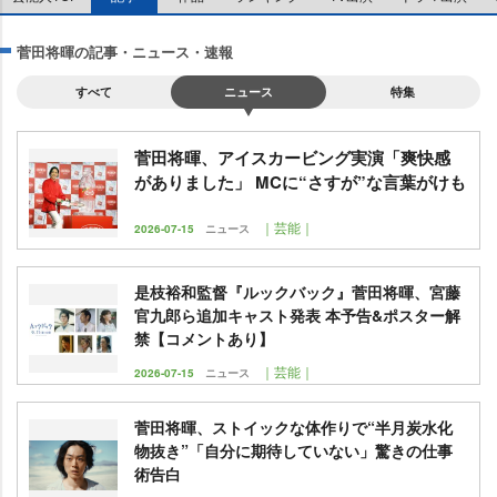
菅田将暉の記事・ニュース・速報
すべて
ニュース
特集
菅田将暉、アイスカービング実演「爽快感
がありました」 MCに“さすが”な言葉がけも
｜芸能｜
2026-07-15
ニュース
是枝裕和監督『ルックバック』菅田将暉、宮藤
官九郎ら追加キャスト発表 本予告&ポスター解
禁【コメントあり】
｜芸能｜
2026-07-15
ニュース
菅田将暉、ストイックな体作りで“半月炭水化
物抜き”「自分に期待していない」驚きの仕事
術告白