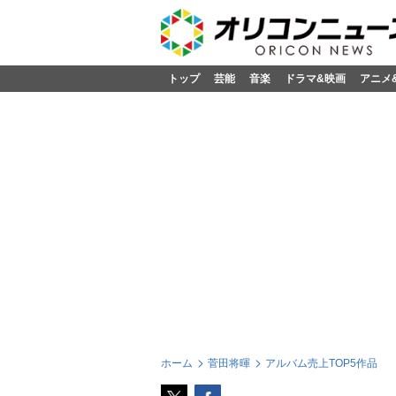
トップ
芸能
音楽
ドラマ&映画
アニメ
ホーム
菅田将暉
アルバム売上TOP5作品