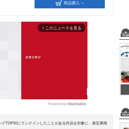
商品購入
このニュースを見る
arrow_forward_ios
Powered by 
GliaStudios
M
ンキングTOP50にランクインしたことがある作品を対象に、推定累積
u