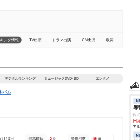
キング情報
TV出演
ドラマ出演
CM出演
歌詞
デジタルランキング
ミュージックDVD･BD
エンタメ
ルバム
N
導
株式
日給
アル
N
3
66
07月10日
最高順位
登場回数
位
週