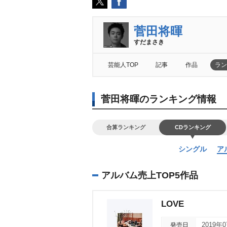
菅田将暉
すだまさき
芸能人TOP
記事
作品
ラン
菅田将暉のランキング情報
合算ランキング
CDランキング
シングル
ア
アルバム売上TOP5作品
LOVE
発売日
2019年