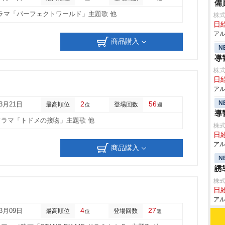
備
ラマ「パーフェクトワールド」主題歌 他
株式
日給
アル
商品購入
N
導
株式
日給
アル
N
2
56
03月21日
最高順位
登場回数
位
週
導
ドラマ「トドメの接吻」主題歌 他
株式
日給
アル
商品購入
N
誘
株式
日給
アル
4
27
03月09日
最高順位
登場回数
位
週