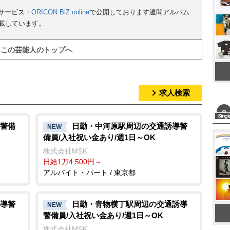
サービス・
ORICON BiZ online
で公開しております週間アルバム
t
掲載しています。
e
この芸能人のトップへ
求人検索
警備
日勤・中河原駅周辺の交通誘導警
NEW
備員/入社祝い金あり/週1日～OK
株式会社MSK
日給1万4,500円～
アルバイト・パート / 東京都
導警
日勤・青物横丁駅周辺の交通誘導
NEW
警備員/入社祝い金あり/週1日～OK
株式会社MSK