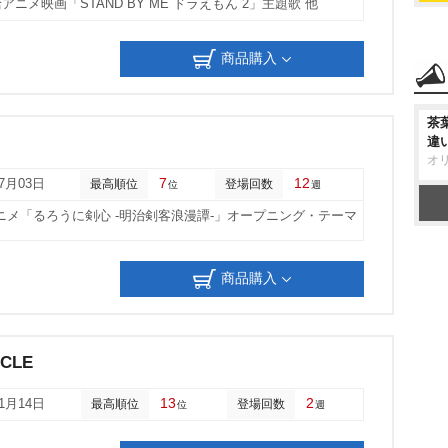
アニメ映画「STAND BY ME ドラえもん 2」主題歌 他
商品購入
茶
違
オ
7
12
07月03日
最高順位
登場回数
位
週
ニメ「るろうに剣心 -明治剣客浪漫譚-」オープニング・テーマ
商品購入
RCLE
13
2
01月14日
最高順位
登場回数
位
週