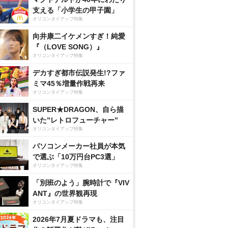
支える「小学生の甲子園」
オリコンタイアップ特集
向井康二イケメンすぎ！純愛
『（LOVE SONG）』
オリコンタイアップ特集
デカすぎ都市伝説発生!?ファ
ミマ45％増量作戦再来
オリコンタイアップ特集
SUPER★DRAGON、自ら描
いた”レトロフューチャー”
オリコンタイアップ特集
パソコンメーカー社員が本気
で選ぶ「10万円台PC3選」
オリコンタイアップ特集
「別班のよう」腕時計で『VIV
ANT』の世界観再現
オリコンタイアップ特集
2026年7月夏ドラマも、注目