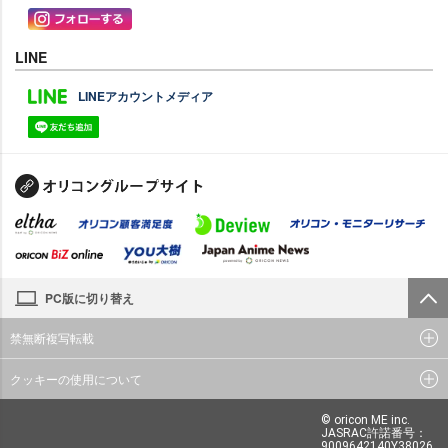
LINE
LINEアカウントメディア
PC版に切り替え
禁無断複写転載
クッキーの使用について
© oricon ME inc.
JASRAC許諾番号：
9009642140Y38026