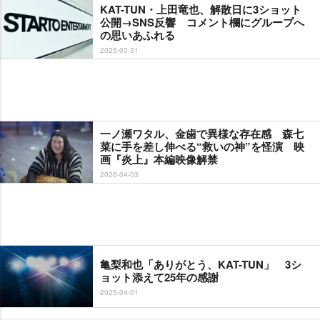
KAT-TUN・上田竜也、解散日に3ショット
公開→SNS反響 コメント欄にグループへ
の思いあふれる
2025-03-31
一ノ瀬ワタル、金歯で異様な存在感 森七
菜に手を差し伸べる“救いの神”を怪演 映
画『炎上』本編映像解禁
2026-04-03
亀梨和也「ありがとう、KAT-TUN」 3シ
ョット添えて25年の感謝
2025-04-01