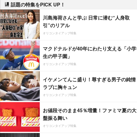
話題の特集をPICK UP！
川島海荷さんと学ぶ 日常に潜む“人身取
引”のリアル
オリコンタイアップ特集
マクドナルドが40年にわたり支える「小学
生の甲子園」
オリコンタイアップ特集
イケメンてんこ盛り！尊すぎる男子の純情
ラブに胸キュン
オリコンタイアップ特集
お値段そのまま45％増量！ファミマ夏の大
盤振る舞い
オリコンタイアップ特集