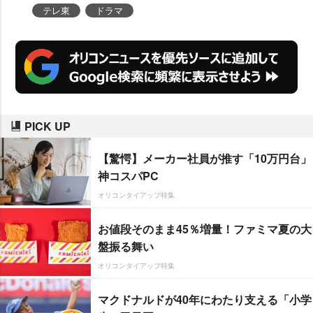
ビや雑誌で拝見していたので意外
テレ東
ドラマ
で素敵な一面だった」と絶賛する
と、上田は「それはみんなのこと
が好きだから」と照れ笑いを浮か
べた。
PICK UP
【驚愕】メーカー社員が推す「10万円台」
神コスパPC
オリコンタイアップ特集
お値段そのまま45％増量！ファミマ夏の大
盤振る舞い
オリコンタイアップ特集
マクドナルドが40年にわたり支える「小学