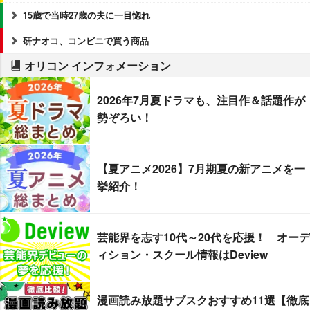
15歳で当時27歳の夫に一目惚れ
研ナオコ、コンビニで買う商品
オリコン インフォメーション
2026年7月夏ドラマも、注目作＆話題作が
勢ぞろい！
【夏アニメ2026】7月期夏の新アニメを一
挙紹介！
芸能界を志す10代～20代を応援！ オーデ
ィション・スクール情報はDeview
漫画読み放題サブスクおすすめ11選【徹底