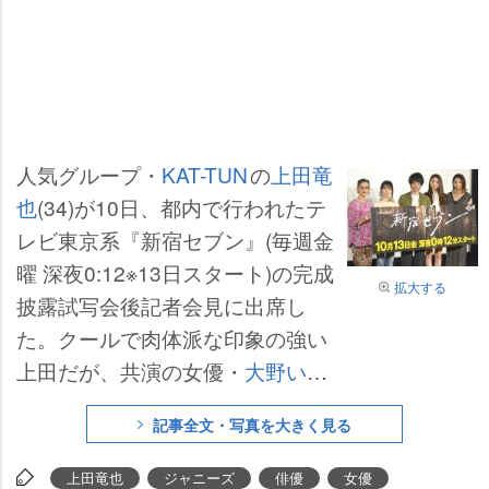
人気グループ・
KAT-TUN
の
上田竜
也
(34)が10日、都内で行われたテ
レビ東京系『新宿セブン』(毎週金
曜 深夜0:12※13日スタート)の完成
拡大する
披露試写会後記者会見に出席し
た。クールで肉体派な印象の強い
上田だが、共演の女優・
大野いと
が「お話していて、7、8割は笑
記事全文・写真を大きく見る
顔。ずっと笑顔でそこが驚きとい
うか、私は小学生のときからテレ
上田竜也
ジャニーズ
俳優
女優