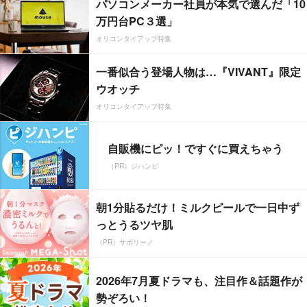
パソコンメーカー社員が本気で選んだ「10
万円台PC３選」
オリコンタイアップ特集
一番似合う登場人物は…『VIVANT』限定
ウオッチ
オリコンタイアップ特集
自販機にピッ！ですぐに買えちゃう
（PR）ジハンピ
朝1分貼るだけ！ミルクピールで一日中ず
っとうるツヤ肌
（PR）サボリーノ
2026年7月夏ドラマも、注目作＆話題作が
勢ぞろい！