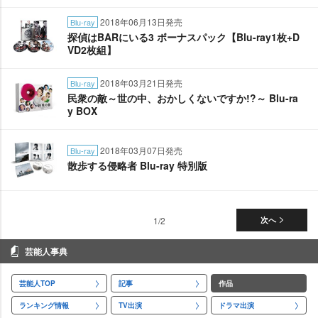
2018年06月13日発売
Blu-ray
探偵はBARにいる3 ボーナスパック【Blu-ray1枚+D
VD2枚組】
2018年03月21日発売
Blu-ray
民衆の敵～世の中、おかしくないですか!?～ Blu-ra
y BOX
2018年03月07日発売
Blu-ray
散歩する侵略者 Blu-ray 特別版
1/2
次へ
芸能人事典
芸能人TOP
記事
作品
ランキング情報
TV出演
ドラマ出演