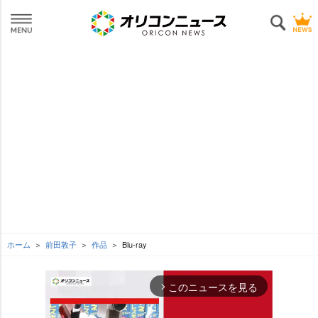
ホーム
前田敦子
作品
Blu-ray
このニュースを見る
arrow_forward_ios