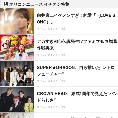
オリコンニュース イチオシ特集
向井康二イケメンすぎ！純愛『（LOVE S
ONG）』
オリコンタイアップ特集
デカすぎ都市伝説発生!?ファミマ45％増量
作戦再来
オリコンタイアップ特集
SUPER★DRAGON、自ら描いた”レトロ
フューチャー”
オリコンタイアップ特集
CROWN HEAD、結成1周年で見えた”バン
ドらしさ”
オリコンタイアップ特集