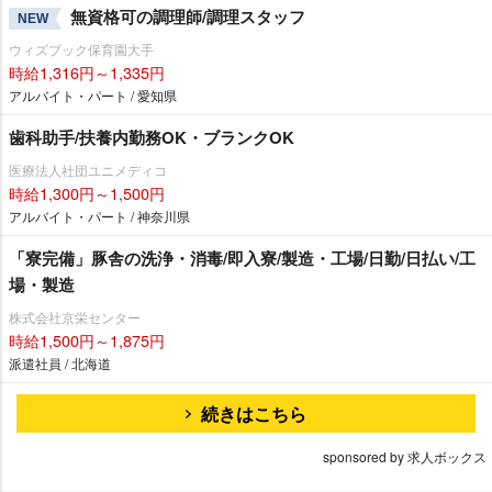
無資格可の調理師/調理スタッフ
NEW
ウィズブック保育園大手
時給1,316円～1,335円
アルバイト・パート / 愛知県
歯科助手/扶養内勤務OK・ブランクOK
医療法人社団ユニメディコ
時給1,300円～1,500円
アルバイト・パート / 神奈川県
「寮完備」豚舎の洗浄・消毒/即入寮/製造・工場/日勤/日払い/工
場・製造
株式会社京栄センター
時給1,500円～1,875円
派遣社員 / 北海道
続きはこちら
sponsored by 求人ボックス