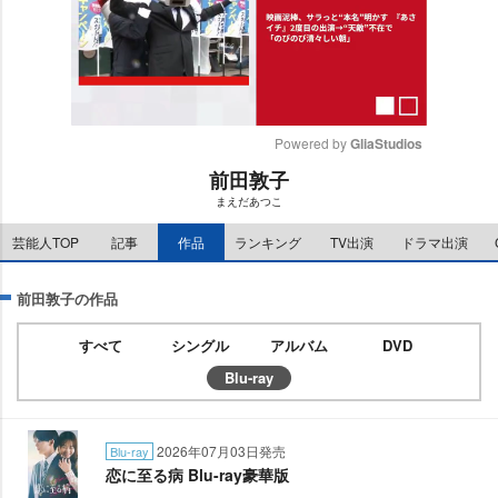
Powered by 
GliaStudios
前田敦子
M
まえだあつこ
u
t
芸能人TOP
記事
作品
ランキング
TV出演
ドラマ出演
e
前田敦子の作品
すべて
シングル
アルバム
DVD
Blu-ray
2026年07月03日発売
Blu-ray
恋に至る病 Blu-ray豪華版