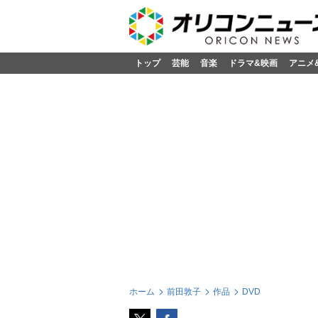
トップ
芸能
音楽
ドラマ&映画
アニメ
ホーム
前田敦子
作品
DVD