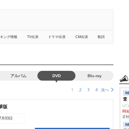
キング情報
TV出演
ドラマ出演
CM出演
歌詞
アルバム
DVD
Blu-ray
1
2
3
4
次へ
N
査
UT
華版
時給
正社
07月03日
N