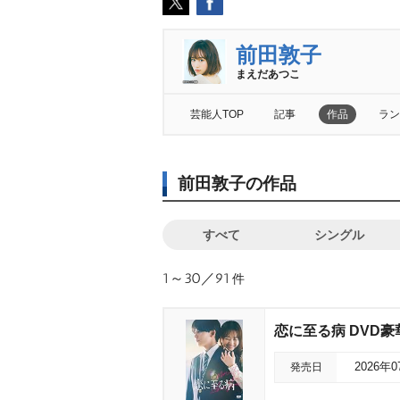
前田敦子
まえだあつこ
芸能人TOP
記事
作品
ラン
前田敦子の作品
すべて
シングル
1～30／91
件
恋に至る病 DVD豪
発売日
2026年