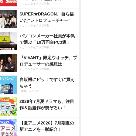
オリコンタイアップ特集
SUPER★DRAGON、自ら描
いた”レトロフューチャー”
オリコンタイアップ特集
パソコンメーカー社員が本気
で選ぶ「10万円台PC3選」
オリコンタイアップ特集
『VIVANT』限定ウオッチ、プ
ロデューサーの感想は
オリコンタイアップ特集
自販機にピッ！ですぐに買え
ちゃう
（PR）ジハンピ
2026年7月夏ドラマも、注目
作＆話題作が勢ぞろい！
【夏アニメ2026】7月期夏の
新アニメを一挙紹介！