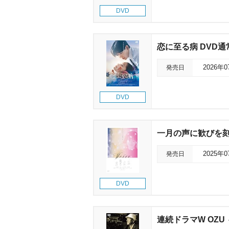
DVD
恋に至る病 DVD通
発売日
2026年
DVD
一月の声に歓びを
発売日
2025年
DVD
連続ドラマW OZU