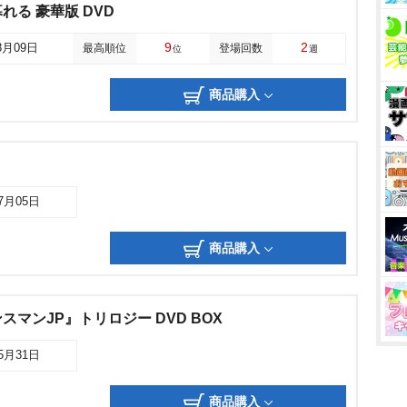
る 豪華版 DVD
9
2
8月09日
最高順位
登場回数
位
週
商品購入
07月05日
商品購入
マンJP』トリロジー DVD BOX
05月31日
商品購入