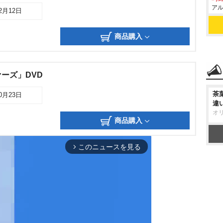
アル
12月12日
商品購入
ーズ」DVD
茶
10月23日
違
オ
商品購入
このニュースを見る
arrow_forward_ios