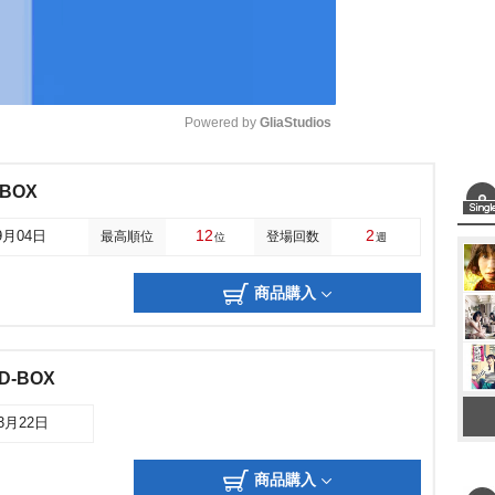
Powered by 
GliaStudios
M
BOX
u
12
2
9月04日
最高順位
登場回数
位
週
t
e
商品購入
-BOX
03月22日
商品購入