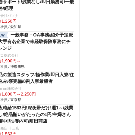
務サポート/残業なし/即日勤務可/一般
務/経理
式会社パソナ
1,250円
社員 / 愛知県
一般事務・OA事務/紹介予定派
EW
大手有名企業で未経験保険事務にチ
レンジ
デコ株式会社
1,900円～
社員 / 神奈川県
品の製造スタッフ/軽作業/即日入寮/住
込み/寮完備/8割入寮希望者
ve on株式会社
1,800円～2,250円
社員 / 東京都
夜時給1563円!深夜帯だけ!週1～/残業
し/絶品賄いがたったの1円/主婦さん
躍中!/扶養内可/町田商店
商店 十三店
1,563円