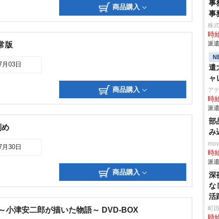
事
商品購入
事
株
時給
派遣
常版
N
07月03日
遣
ャ
商品購入
ア
時給
派遣
部
刻め
み
mo
07月30日
時給
派遣
商品購入
深
な
活
町田
 ～小津安二郎が描いた物語～ DVD-BOX
時給