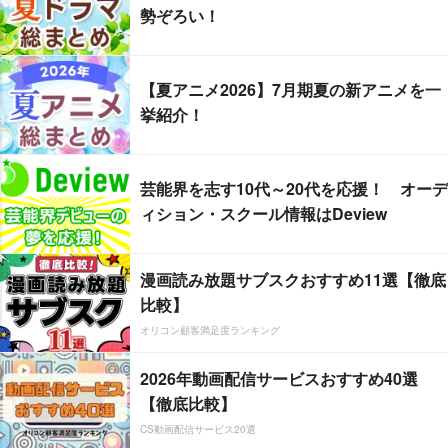
勢ぞろい！
【夏アニメ2026】7月期夏の新アニメを一
挙紹介！
芸能界を志す10代～20代を応援！ オーデ
ィション・スクール情報はDeview
漫画読み放題サブスクおすすめ11選【徹底
比較】
オリコン顧客満足度ランキング
2026年動画配信サービスおすすめ40選
【徹底比較】
CS動画配信サービス20選