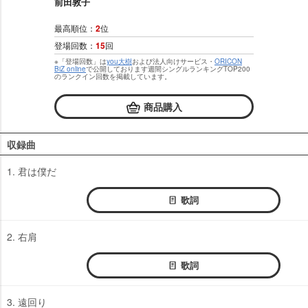
前田敦子
最高順位：
2
位
登場回数：
15
回
※「登場回数」は
you大樹
および法人向けサービス・
ORICON
BiZ online
で公開しております週間シングルランキングTOP200
のランクイン回数を掲載しています。
商品購入
収録曲
1. 君は僕だ
歌詞
2. 右肩
歌詞
3. 遠回り