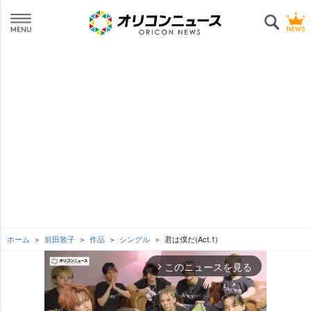
ホーム
前田敦子
作品
シングル
君は僕だ(Act.1)
このニュースを見る
arrow_forward_ios