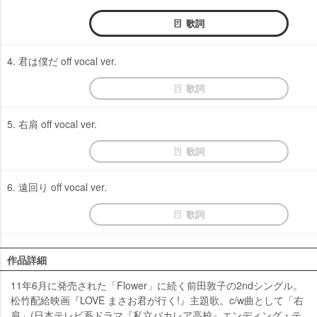
歌詞
4. 君は僕だ off vocal ver.
歌詞
5. 右肩 off vocal ver.
歌詞
6. 遠回り off vocal ver.
歌詞
作品詳細
11年6月に発売された「Flower」に続く前田敦子の2ndシングル。
松竹配給映画『LOVE まさお君が行く!』主題歌。c/w曲として「右
肩」(日本テレビ系ドラマ『私立バカレア高校』エンディング・テ