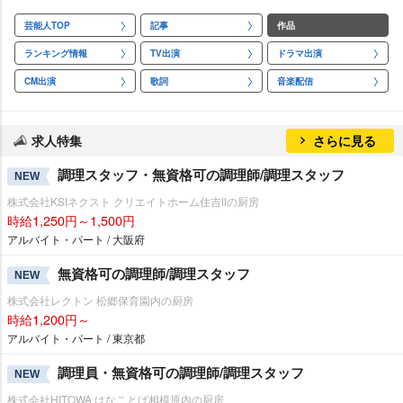
芸能人TOP
記事
作品
ランキング情報
TV出演
ドラマ出演
CM出演
歌詞
音楽配信
求人特集
さらに見る
調理スタッフ・無資格可の調理師/調理スタッフ
NEW
株式会社KSIネクスト クリエイトホーム住吉Ⅱの厨房
時給1,250円～1,500円
アルバイト・パート / 大阪府
無資格可の調理師/調理スタッフ
NEW
株式会社レクトン 松郷保育園内の厨房
時給1,200円～
アルバイト・パート / 東京都
調理員・無資格可の調理師/調理スタッフ
NEW
株式会社HITOWA はなことば相模原内の厨房