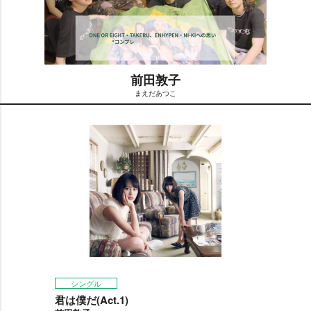
前田敦子
まえだあつこ
M
u
t
e
シングル
君は僕だ(Act.1)