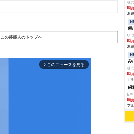
株
）
時給
派遣
N
備
UT
この芸能人のトップへ
時給
派遣
N
み/
このニュースを見る
arrow_forward_ios
株式
時給
アル
歯
E
時給
アル