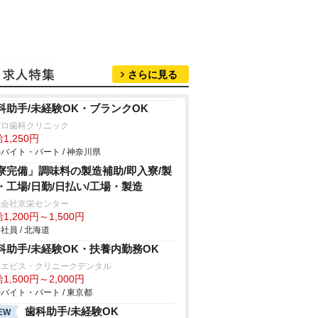
さらに見る
科助手/未経験OK・ブランクOK
ガロ歯科クリニック
1,250円
バイト・パート / 神奈川県
寮完備」調味料の製造補助/即入寮/製
・工場/日勤/日払い/工場・製造
式会社京栄センター
1,200円～1,500円
社員 / 北海道
科助手/未経験OK・扶養内勤務OK
・エビス・クリニークデンタル
1,500円～2,000円
バイト・パート / 東京都
歯科助手/未経験OK
EW