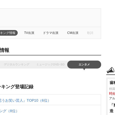
キング情報
TV出演
ドラマ出演
CM出演
歌詞
情報
デジタルランキング
ミュージックDVD･BD
エンタメ
歯
ンキング登場記録
桃
時給
アル
思うお笑い芸人』TOP10（6位）
「
造
キング（8位）