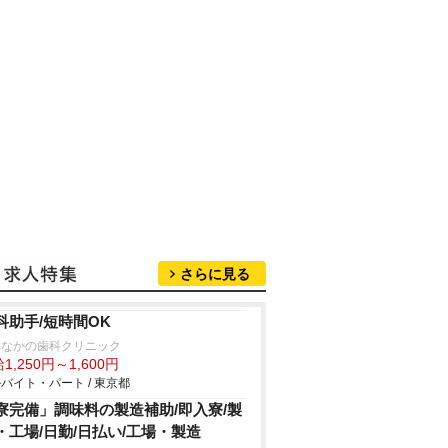
さらに見る
科助手/短時間OK
園なかの歯科クリニック
1,250円～1,600円
バイト・パート / 東京都
寮完備」調味料の製造補助/即入寮/製
・工場/日勤/日払い/工場・製造