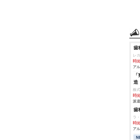
歯
レ
時給
アル
「
造
株
時給
派遣
歯
ラ
時給
アル
N