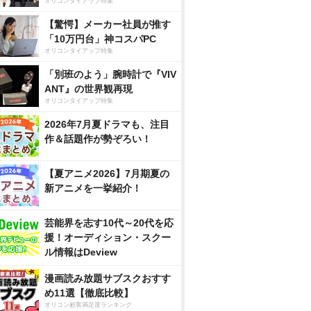
オリコンタイアップ特集
【驚愕】メーカー社員が推す
「10万円台」神コスパPC
オリコンタイアップ特集
「別班のよう」腕時計で『VIV
ANT』の世界観再現
オリコンタイアップ特集
2026年7月夏ドラマも、注目
作＆話題作が勢ぞろい！
【夏アニメ2026】7月期夏の
新アニメを一挙紹介！
芸能界を志す10代～20代を応
援！オーディション・スクー
ル情報はDeview
漫画読み放題サブスクおすす
め11選【徹底比較】
オリコン顧客満足度ランキング