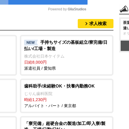
Powered by 
GliaStudios
茶
求人検索
M
違
u
オ
t
手持ちサイズの基板組立/寮完備/日
NEW
払い/工場・製造
e
株式会社日本ケイテム
日給8,000円
派遣社員 / 愛知県
歯科助手/未経験OK・扶養内勤務OK
じりん歯科医院
時給1,230円
アルバイト・パート / 東京都
「寮完備」超硬合金の製造/加工/即入寮/製