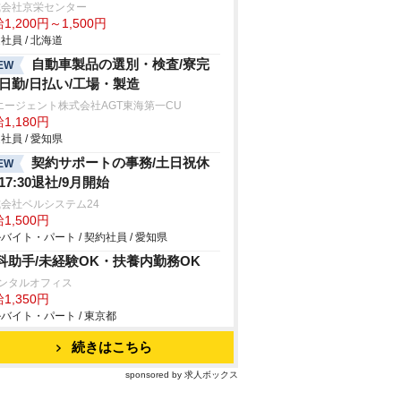
式会社京栄センター
1,200円～1,500円
社員 / 北海道
自動車製品の選別・検査/寮完
EW
/日勤/日払い/工場・製造
エージェント株式会社AGT東海第一CU
1,180円
社員 / 愛知県
契約サポートの事務/土日祝休
EW
17:30退社/9月開始
会社ベルシステム24
1,500円
バイト・パート / 契約社員 / 愛知県
科助手/未経験OK・扶養内勤務OK
デンタルオフィス
1,350円
バイト・パート / 東京都
続きはこちら
sponsored by 求人ボックス