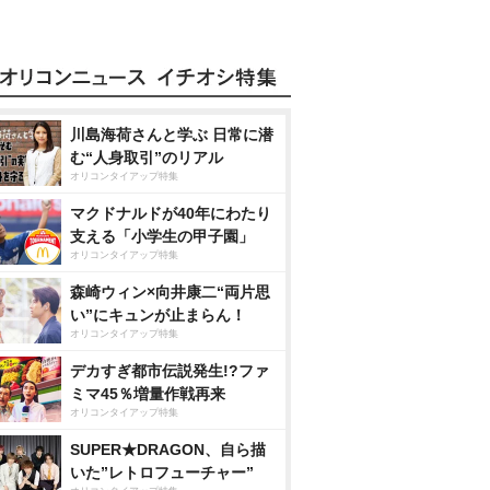
川島海荷さんと学ぶ 日常に潜
む“人身取引”のリアル
オリコンタイアップ特集
マクドナルドが40年にわたり
支える「小学生の甲子園」
オリコンタイアップ特集
森崎ウィン×向井康二“両片思
い”にキュンが止まらん！
オリコンタイアップ特集
デカすぎ都市伝説発生!?ファ
ミマ45％増量作戦再来
オリコンタイアップ特集
SUPER★DRAGON、自ら描
いた”レトロフューチャー”