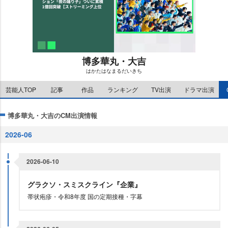
博多華丸・大吉
はかたはなまるだいきち
M
芸能人TOP
記事
作品
ランキング
TV出演
ドラマ出演
u
t
e
博多華丸・大吉のCM出演情報
2026-06
2026-06-10
グラクソ・スミスクライン『企業』
帯状疱疹・令和8年度 国の定期接種・字幕