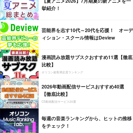
【夏アニメ2026】7月期夏の新アニメを一
挙紹介！
芸能界を志す10代～20代を応援！ オーデ
ィション・スクール情報はDeview
漫画読み放題サブスクおすすめ11選【徹底
比較】
オリコン顧客満足度ランキング
2026年動画配信サービスおすすめ40選
【徹底比較】
CS動画配信サービス20選
毎週の音楽ランキングから、ヒットの推移
をチェック！