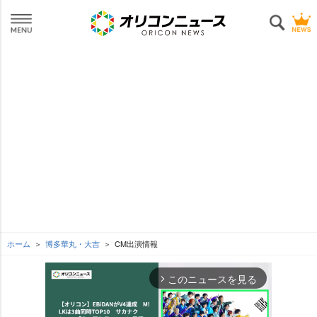
ホーム
博多華丸・大吉
CM出演情報
このニュースを見る
arrow_forward_ios