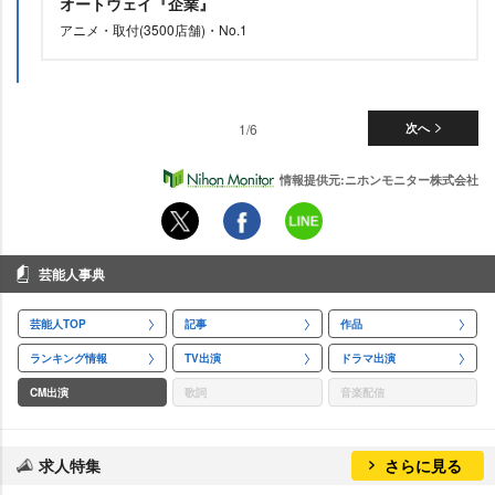
オートウェイ『企業』
アニメ・取付(3500店舗)・No.1
1/6
次へ
情報提供元:ニホンモニター株式会社
芸能人事典
芸能人TOP
記事
作品
ランキング情報
TV出演
ドラマ出演
CM出演
歌詞
音楽配信
求人特集
さらに見る