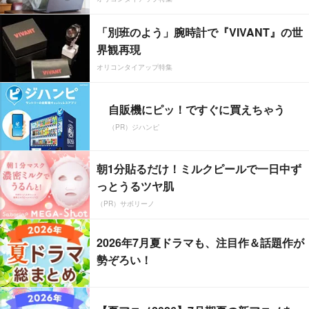
「別班のよう」腕時計で『VIVANT』の世
界観再現
オリコンタイアップ特集
自販機にピッ！ですぐに買えちゃう
（PR）ジハンピ
朝1分貼るだけ！ミルクピールで一日中ず
っとうるツヤ肌
（PR）サボリーノ
2026年7月夏ドラマも、注目作＆話題作が
勢ぞろい！