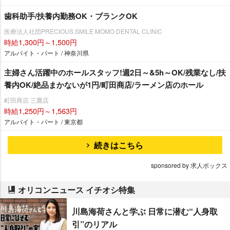
歯科助手/扶養内勤務OK・ブランクOK
医療法人社団PRECIOUS.SMILE MOMO DENTAL CLINIC
時給1,300円～1,500円
アルバイト・パート / 神奈川県
主婦さん活躍中のホールスタッフ!週2日～&5h～OK/残業なし/扶
養内OK/絶品まかないが1円/町田商店/ラーメン店のホール
町田商店 三鷹店
時給1,250円～1,563円
アルバイト・パート / 東京都
続きはこちら
sponsored by 求人ボックス
オリコンニュース イチオシ特集
川島海荷さんと学ぶ 日常に潜む“人身取
引”のリアル