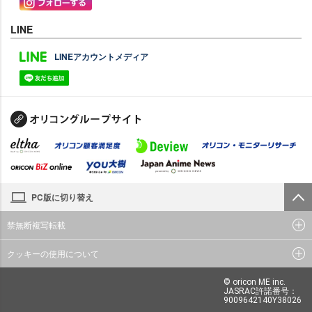
LINE
LINEアカウントメディア
PC版に切り替え
禁無断複写転載
クッキーの使用について
© oricon ME inc.
JASRAC許諾番号：
9009642140Y38026