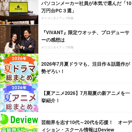
パソコンメーカー社員が本気で選んだ「10
万円台PC３選」
オリコンタイアップ特集
『VIVANT』限定ウオッチ、プロデューサ
ーの感想は
オリコンタイアップ特集
2026年7月夏ドラマも、注目作＆話題作が
勢ぞろい！
【夏アニメ2026】7月期夏の新アニメを一
挙紹介！
芸能界を志す10代～20代を応援！ オーデ
ィション・スクール情報はDeview