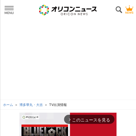
ホーム
博多華丸・大吉
TV出演情報
このニュースを見る
arrow_forward_ios