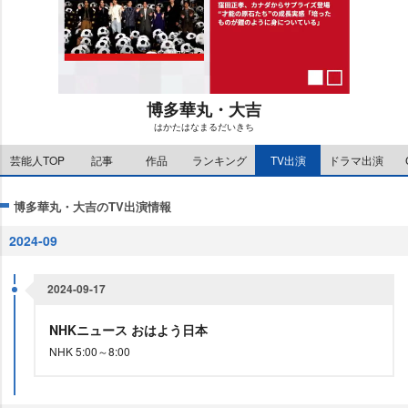
博多華丸・大吉
はかたはなまるだいきち
M
芸能人TOP
記事
作品
ランキング
TV出演
ドラマ出演
u
t
e
博多華丸・大吉のTV出演情報
2024-09
2024-09-17
NHKニュース おはよう日本
NHK 5:00～8:00