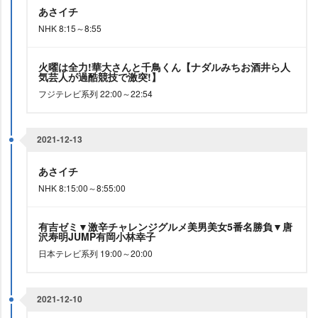
あさイチ
NHK 8:15～8:55
火曜は全力!華大さんと千鳥くん【ナダルみちお酒井ら人
気芸人が過酷競技で激突!】
フジテレビ系列 22:00～22:54
2021-12-13
あさイチ
NHK 8:15:00～8:55:00
有吉ゼミ▼激辛チャレンジグルメ美男美女5番名勝負▼唐
沢寿明JUMP有岡小林幸子
日本テレビ系列 19:00～20:00
2021-12-10