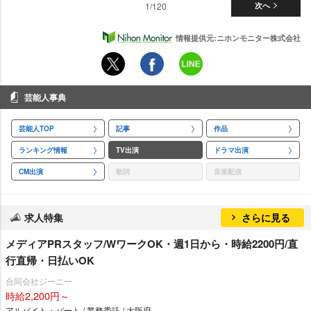
1/120
次へ
情報提供元:ニホンモニター株式会社
芸能人事典
芸能人TOP
記事
作品
ランキング情報
TV出演
ドラマ出演
CM出演
歌詞
音楽配信
求人特集
さらに見る
メディアPRスタッフ/WワークOK・週1日から・時給2200円/直
行直帰・日払いOK
合同会社ジーニー
時給2,200円～
アルバイト・パート / 業務委託 / 大阪府