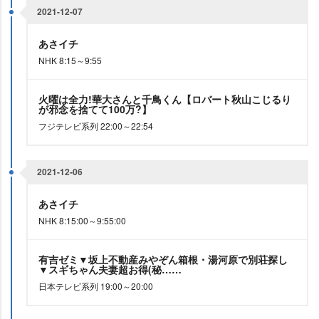
2021-12-07
あさイチ
NHK 8:15～9:55
火曜は全力!華大さんと千鳥くん【ロバート秋山こじるり
が邪念を捨てて100万?】
フジテレビ系列 22:00～22:54
2021-12-06
あさイチ
NHK 8:15:00～9:55:00
有吉ゼミ▼坂上不動産みやぞん箱根・湯河原で別荘探し
▼スギちゃん夫妻超お得(秘……
日本テレビ系列 19:00～20:00