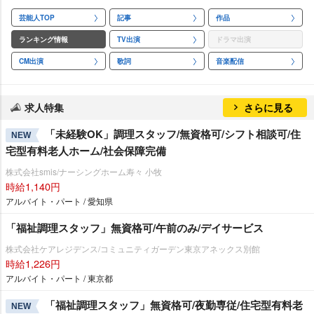
芸能人TOP
記事
作品
ランキング情報
TV出演
ドラマ出演
CM出演
歌詞
音楽配信
求人特集
さらに見る
「未経験OK」調理スタッフ/無資格可/シフト相談可/住
NEW
宅型有料老人ホーム/社会保障完備
株式会社smis/ナーシングホーム寿々 小牧
時給1,140円
アルバイト・パート / 愛知県
「福祉調理スタッフ」無資格可/午前のみ/デイサービス
株式会社ケアレジデンス/コミュニティガーデン東京アネックス別館
時給1,226円
アルバイト・パート / 東京都
「福祉調理スタッフ」無資格可/夜勤専従/住宅型有料老
NEW