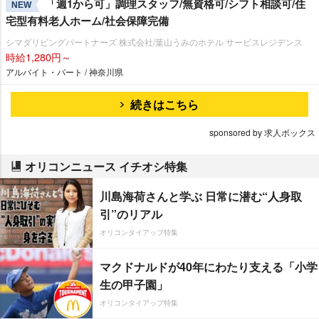
「週1から可」調理スタッフ/無資格可/シフト相談可/住
NEW
宅型有料老人ホーム/社会保障完備
シマダリビングパートナーズ 株式会社/葉山うみのホテル サービスレジデンス
時給1,280円～
アルバイト・パート / 神奈川県
続きはこちら
sponsored by 求人ボックス
オリコンニュース イチオシ特集
川島海荷さんと学ぶ 日常に潜む“人身取
引”のリアル
オリコンタイアップ特集
マクドナルドが40年にわたり支える「小学
生の甲子園」
オリコンタイアップ特集