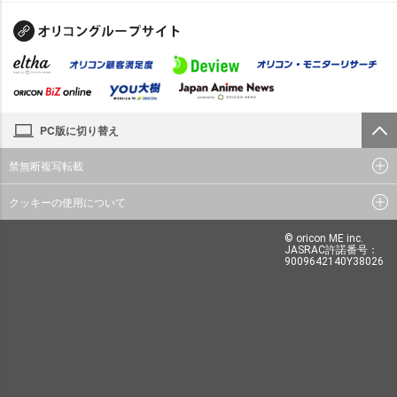
PC版に切り替え
禁無断複写転載
クッキーの使用について
© oricon ME inc.
JASRAC許諾番号：
9009642140Y38026