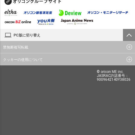
PC版に切り替え
禁無断複写転載
クッキーの使用について
© oricon ME inc.
JASRAC許諾番号：
9009642140Y38026