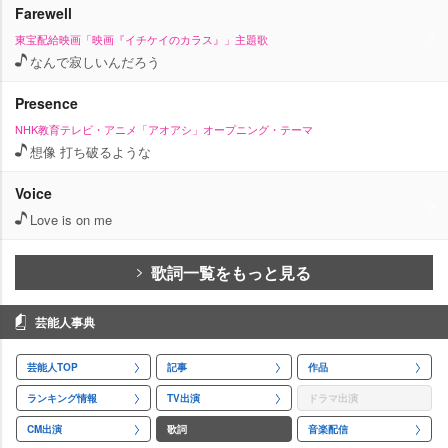
Farewell
東宝配給映画「映画『イチケイのカラス』」主題歌
なんで寂しいんだろう
Presence
NHK教育テレビ・アニメ「アオアシ」オープニング・テーマ
想像 打ち破るような
Voice
Love is on me
歌詞一覧をもっと見る
芸能人事典
芸能人TOP
記事
作品
ランキング情報
TV出演
ドラマ出演
CM出演
歌詞
音楽配信