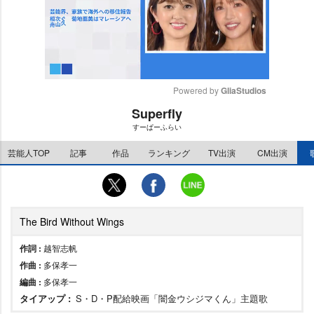
Powered by 
GliaStudios
Superfly
M
すーぱーふらい
u
t
芸能人TOP
記事
作品
ランキング
TV出演
CM出演
e
The Bird Without Wings
作詞 :
越智志帆
作曲 :
多保孝一
編曲 :
多保孝一
タイアップ :
S・D・P配給映画「闇金ウシジマくん」主題歌