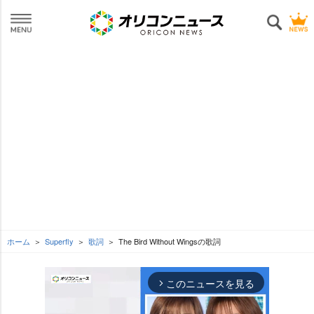
ホーム
Superfly
歌詞
The Bird Without Wingsの歌詞
このニュースを見る
arrow_forward_ios