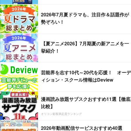
2026年7月夏ドラマも、注目作＆話題作が
勢ぞろい！
【夏アニメ2026】7月期夏の新アニメを一
挙紹介！
芸能界を志す10代～20代を応援！ オーデ
ィション・スクール情報はDeview
漫画読み放題サブスクおすすめ11選【徹底
比較】
オリコン顧客満足度ランキング
2026年動画配信サービスおすすめ40選