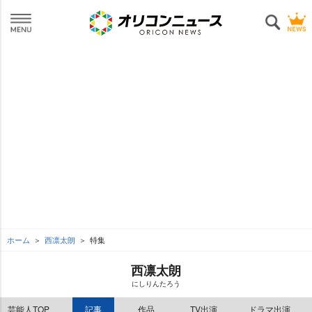
ホーム
西凛太朗
特集
西凛太朗
にしりんたろう
芸能人TOP
記事
作品
TV出演
ドラマ出演