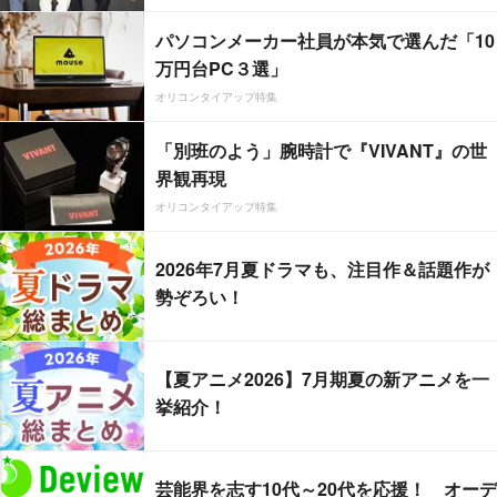
パソコンメーカー社員が本気で選んだ「10
万円台PC３選」
オリコンタイアップ特集
「別班のよう」腕時計で『VIVANT』の世
界観再現
オリコンタイアップ特集
2026年7月夏ドラマも、注目作＆話題作が
勢ぞろい！
【夏アニメ2026】7月期夏の新アニメを一
挙紹介！
芸能界を志す10代～20代を応援！ オーデ