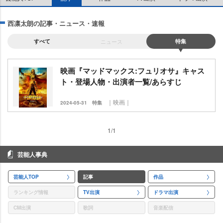
西凛太朗の記事・ニュース・速報
すべて
ニュース
特集
映画『マッドマックス:フュリオサ』キャス
ト・登場人物・出演者一覧/あらすじ
｜映画｜
2024-05-31
特集
1/1
芸能人事典
芸能人TOP
記事
作品
ランキング情報
TV出演
ドラマ出演
CM出演
歌詞
音楽配信