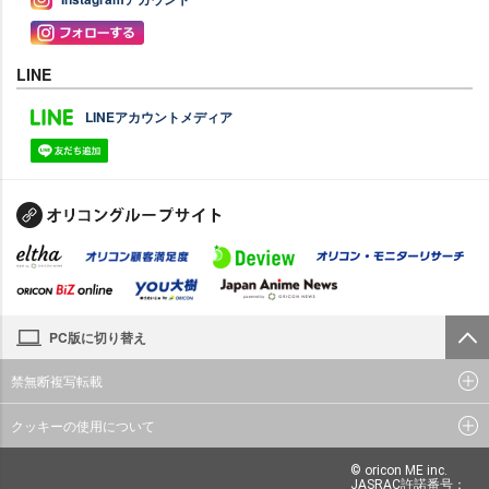
LINE
LINEアカウントメディア
PC版に切り替え
禁無断複写転載
クッキーの使用について
© oricon ME inc.
JASRAC許諾番号：