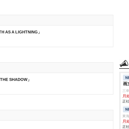
 AS A LIGHTNING」
N
 THE SHADOW」
画
三
月
正社
N
東
月給
正社