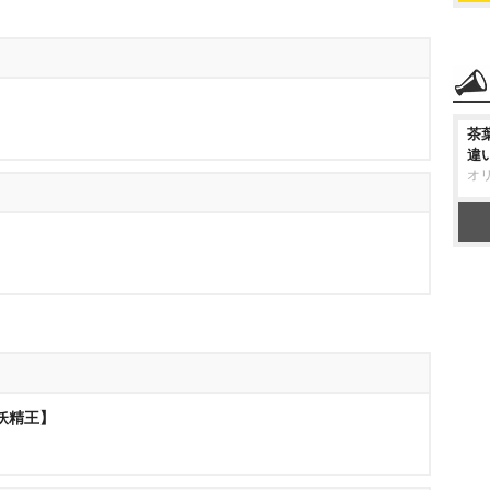
茶
違
オ
の妖精王】