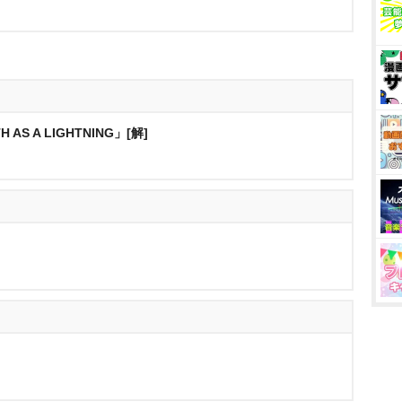
AS A LIGHTNING」[解]