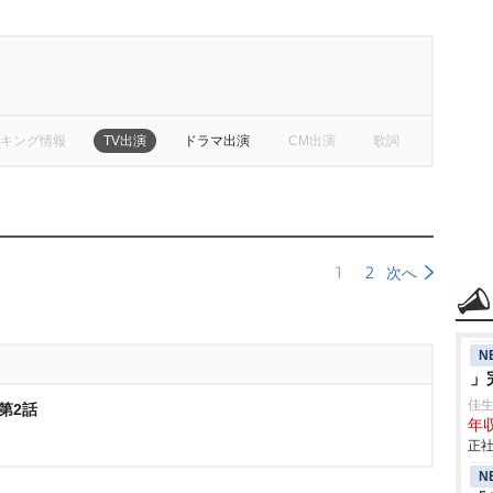
キング情報
TV出演
ドラマ出演
CM出演
歌詞
1
2
次へ
N
」
佳
- 第2話
年収
正社
N