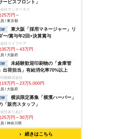
サービスフロント」
式会社サンオータス
給25万円～
員 / 東京都
東大阪「採用マネージャー」リ
EW
ダー/賞与年2回+決算賞与
式会社ライフケア
給35万円～43万円
員 / 大阪府
未経験歓迎印刷物の「倉庫管
EW
」出荷担当」有給消化率70%以上
田印刷株式会社
19万円～23万5,000円
員 / 大阪府
横浜限定募集「横濱ハーバー」
EW
の「販売スタッフ」
式会社ありあけ
給25万円～30万円
員 / 神奈川県
続きはこちら