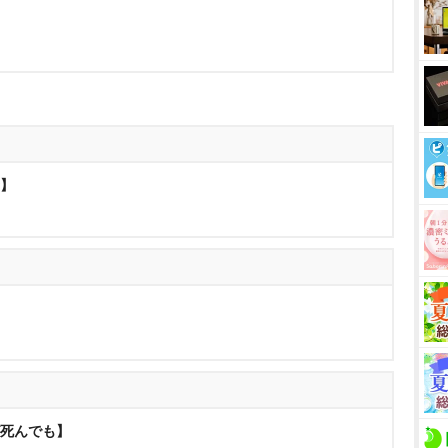
者】
が死んでも】