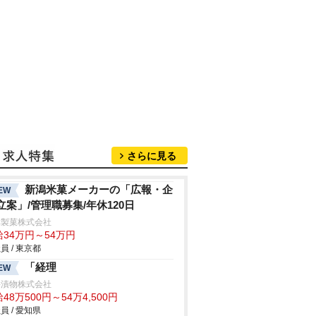
さらに見る
新潟米菓メーカーの「広報・企
EW
立案」/管理職募集/年休120日
幸製菓株式会社
給34万円～54万円
員 / 東京都
「経理
EW
海漬物株式会社
48万500円～54万4,500円
員 / 愛知県