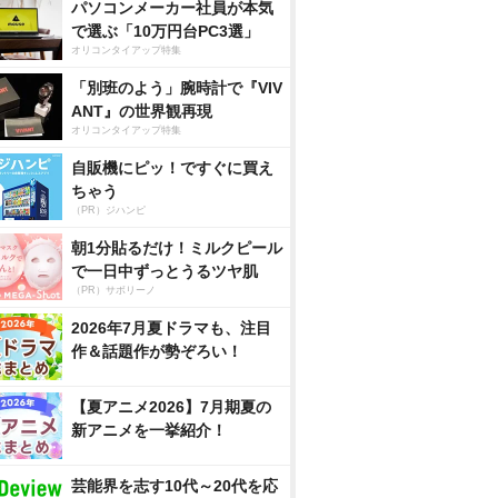
パソコンメーカー社員が本気
で選ぶ「10万円台PC3選」
オリコンタイアップ特集
「別班のよう」腕時計で『VIV
ANT』の世界観再現
オリコンタイアップ特集
自販機にピッ！ですぐに買え
ちゃう
（PR）ジハンピ
朝1分貼るだけ！ミルクピール
で一日中ずっとうるツヤ肌
（PR）サボリーノ
2026年7月夏ドラマも、注目
作＆話題作が勢ぞろい！
【夏アニメ2026】7月期夏の
新アニメを一挙紹介！
芸能界を志す10代～20代を応