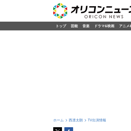
トップ
芸能
音楽
ドラマ&映画
アニメ
ホーム
西凛太朗
TV出演情報