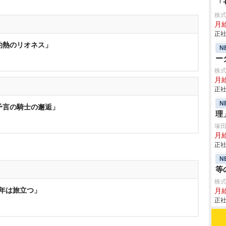
「
株
月
正社
「灼熱のリオネス」
N
ー
株
月
正社
N
「予言の騎士の邂逅」
理
塚
月給
正社
N
等
株
少年は旅立つ」
月
正社