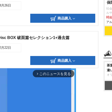
保
04月26日
社会
ル
時給
商品購入
アル
ay Disc BOX 破面篇セレクション1+過去篇
02月22日
商品購入
茶
違
このニュースを見る
arrow_forward_ios
オ