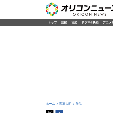
トップ
芸能
音楽
ドラマ&映画
アニメ
ホーム
西凛太朗
作品