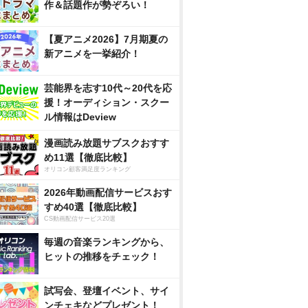
作＆話題作が勢ぞろい！
【夏アニメ2026】7月期夏の
新アニメを一挙紹介！
芸能界を志す10代～20代を応
援！オーディション・スクー
ル情報はDeview
漫画読み放題サブスクおすす
め11選【徹底比較】
オリコン顧客満足度ランキング
2026年動画配信サービスおす
すめ40選【徹底比較】
CS動画配信サービス20選
毎週の音楽ランキングから、
ヒットの推移をチェック！
試写会、登壇イベント、サイ
ンチェキなどプレゼント！