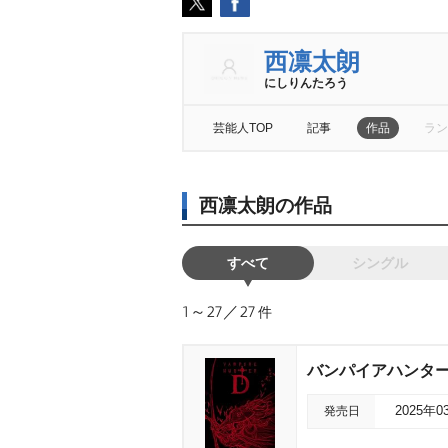
西凛太朗
にしりんたろう
芸能人TOP
記事
作品
ラン
西凛太朗の作品
すべて
シングル
1～27／27
件
バンパイアハンターD Bl
発売日
2025年0