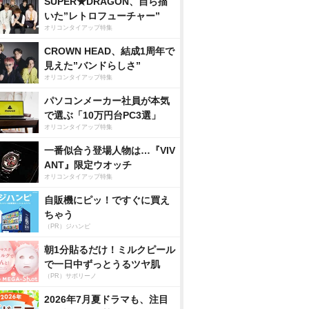
SUPER★DRAGON、自ら描
いた”レトロフューチャー”
オリコンタイアップ特集
CROWN HEAD、結成1周年で
見えた”バンドらしさ”
オリコンタイアップ特集
パソコンメーカー社員が本気
で選ぶ「10万円台PC3選」
オリコンタイアップ特集
一番似合う登場人物は…『VIV
ANT』限定ウオッチ
オリコンタイアップ特集
自販機にピッ！ですぐに買え
ちゃう
（PR）ジハンピ
朝1分貼るだけ！ミルクピール
で一日中ずっとうるツヤ肌
（PR）サボリーノ
2026年7月夏ドラマも、注目