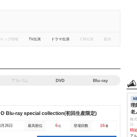
キング情報
TV出演
ドラマ出演
CM出演
歌詞
アルバム
DVD
Blu-ray
N
理
老
u-ray special collection(初回生産限定)
株式
日
6
16
3月26日
最高順位
登場回数
位
週
時給
アル