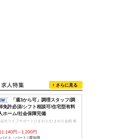
さらに見る
「週3から可」調理スタッフ/調
EW
師免許必須/シフト相談可/住宅型有料
人ホーム/社会保障完備
会社ライフサポートひまわり/ひまわり会館 春
1,140円～1,200円
バイト・パート / 愛知県