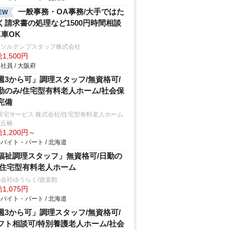
一般事務・OA事務/大手ではた
EW
く請求書の処理など1500円時間相談
K車OK
ーソルテンプスタッフ株式会社
1,500円
社員 / 大阪府
週3から可」調理スタッフ/無資格可/
勤のみ/住宅型有料老人ホーム/社会保
完備
居宅サービス 株式会社/住宅型有料老人ホーム
ヶ丘椿
1,200円～
バイト・パート / 北海道
福祉調理スタッフ」無資格可/日勤の
/住宅型有料老人ホーム
会社ゆうらく/遊楽館
1,075円
バイト・パート / 北海道
週3から可」調理スタッフ/無資格可/
フト相談可/特別養護老人ホーム/社会