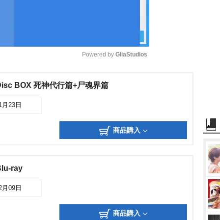
Powered by 
GliaStudios
M
y Disc BOX 死神代行篇+尸魂界篇
u
11月23日
t
e
商品購入
-ray
02月09日
商品購入