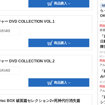
商品購入
N
ら
O
DVD COLLECTION VOL.1
パ
時給
派遣
06月14日
「
日
商品購入
障
MT
緑
時給
DVD COLLECTION VOL.2
アル
06月14日
「
み
株式
商品購入
時給
アル
「
ay Disc BOX 破面篇セレクション2+死神代行消失篇
シ