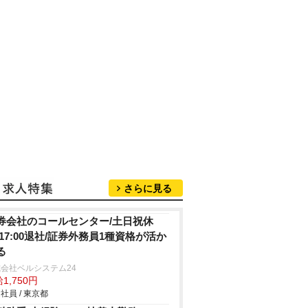
さらに見る
券会社のコールセンター/土日祝休
/17:00退社/証券外務員1種資格が活か
る
会社ベルシステム24
1,750円
社員 / 東京都