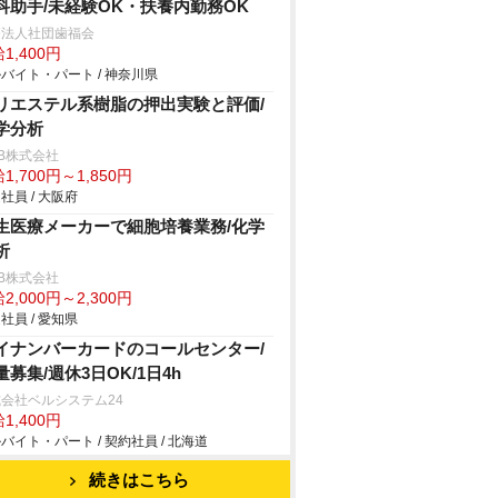
科助手/未経験OK・扶養内勤務OK
療法人社団歯福会
1,400円
バイト・パート / 神奈川県
リエステル系樹脂の押出実験と評価/
学分析
B株式会社
1,700円～1,850円
社員 / 大阪府
生医療メーカーで細胞培養業務/化学
析
B株式会社
2,000円～2,300円
社員 / 愛知県
イナンバーカードのコールセンター/
量募集/週休3日OK/1日4h
会社ベルシステム24
1,400円
バイト・パート / 契約社員 / 北海道
続きはこちら