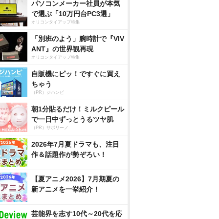
パソコンメーカー社員が本気
で選ぶ「10万円台PC3選」
オリコンタイアップ特集
「別班のよう」腕時計で『VIV
ANT』の世界観再現
オリコンタイアップ特集
自販機にピッ！ですぐに買え
ちゃう
（PR）ジハンピ
朝1分貼るだけ！ミルクピール
で一日中ずっとうるツヤ肌
（PR）サボリーノ
2026年7月夏ドラマも、注目
作＆話題作が勢ぞろい！
【夏アニメ2026】7月期夏の
新アニメを一挙紹介！
芸能界を志す10代～20代を応