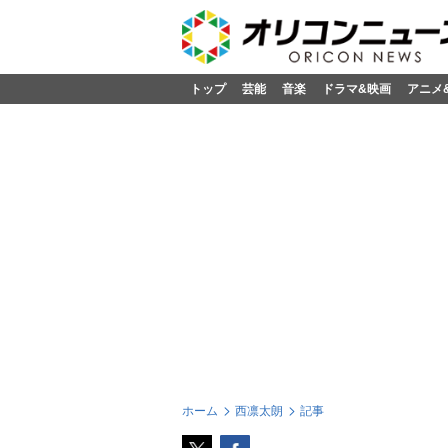
トップ
芸能
音楽
ドラマ&映画
アニメ
ホーム
西凛太朗
記事