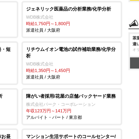
ジェネリック医薬品の分析業務/化学分析
WDB株式会社
時給1,750円～1,800円
派遣社員 / 大阪府
茶
違
発・短
リチウムイオン電池の試作補助業務/化学分
オ
析
WDB株式会社
時給1,350円～1,450円
派遣社員 / 大阪府
析
障がい者採用/花屋の店舗バックヤード業務
株式会社パーク・コーポレーション
年収123万円～141万円
アルバイト・パート / 東京都
/お昼
マンション生活サポートのコールセンター/