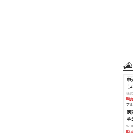
申
し
株式
時給
アル
医
学
WD
時給