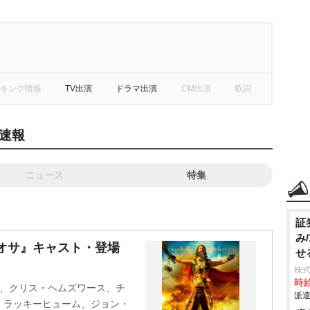
キング情報
TV出演
ドラマ出演
CM出演
歌詞
速報
ニュース
特集
証
み
オサ』キャスト・登場
せ
株式
時給
イ、クリス・ヘムズワース、チ
派遣
、ラッキーヒューム、ジョン・