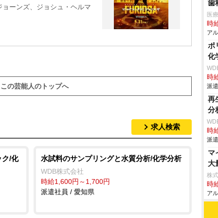
歯
ジョーンズ、ジョシュ・ヘルマ
医
時給
アル
ポ
化
WD
時給
この芸能人のトップへ
派遣
再
分
WD
求人検索
時給
派遣
マ
ク/化
水試料のサンプリングと水質分析/化学分析
大
WDB株式会社
株式
時給1,600円～1,700円
時給
派遣社員 / 愛知県
アル