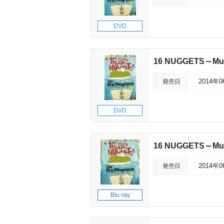
DVD
16 NUGGETS～Musi
発売日
2014年
DVD
16 NUGGETS～Musi
発売日
2014年
Blu-ray