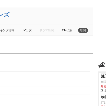
ンズ
キング情報
TV出演
ドラマ出演
CM出演
歌詞
施
有
月
正社
物
JT