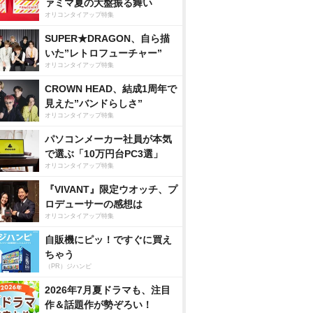
ァミマ夏の大盤振る舞い
オリコンタイアップ特集
SUPER★DRAGON、自ら描
いた”レトロフューチャー”
オリコンタイアップ特集
CROWN HEAD、結成1周年で
見えた”バンドらしさ”
オリコンタイアップ特集
パソコンメーカー社員が本気
で選ぶ「10万円台PC3選」
オリコンタイアップ特集
『VIVANT』限定ウオッチ、プ
ロデューサーの感想は
オリコンタイアップ特集
自販機にピッ！ですぐに買え
ちゃう
（PR）ジハンピ
2026年7月夏ドラマも、注目
作＆話題作が勢ぞろい！