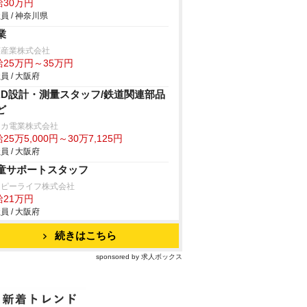
給30万円
員 / 神奈川県
業
英産業株式会社
給25万円～35万円
員 / 大阪府
AD設計・測量スタッフ/鉄道関連部品
ど
タカ電業株式会社
25万5,000円～30万7,125円
員 / 大阪府
童サポートスタッフ
ッピーライフ株式会社
給21万円
員 / 大阪府
続きはこちら
sponsored by 求人ボックス