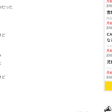
月
正社
つだった
営
秀
月
正社
C
けど
な
ユ
月給
正社
フ
児
た
ハ
月
けど
正社