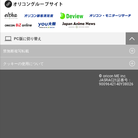
PC版に切り替え
禁無断複写転載
クッキーの使用について
© oricon ME inc.
JASRAC許諾番号：
9009642140Y38026