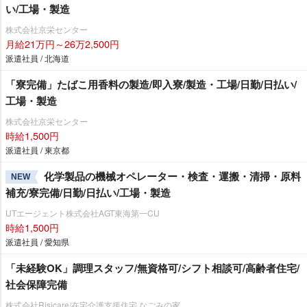
い/工場・製造
株式会社京栄センター
月給21万円～26万2,500円
派遣社員 / 北海道
「寮完備」たばこ用香料の製造/即入寮/製造・工場/日勤/日払い/
工場・製造
株式会社京栄センター
時給1,500円
派遣社員 / 東京都
化学製品の機械オペレーター・検査・運搬・清掃・原料
NEW
補充/寮完備/日勤/日払い/工場・製造
UTエージェント株式会社AGT東海第一CU
時給1,500円
派遣社員 / 愛知県
「未経験OK」調理スタッフ/無資格可/シフト相談可/高齢者住宅/
社会保障完備
株式会社Risicare/在宅介護支援住宅 なごみの家