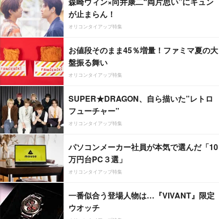
森崎ウィン×向井康二“両片思い”にキュン
が止まらん！
オリコンタイアップ特集
お値段そのまま45％増量！ファミマ夏の大
盤振る舞い
オリコンタイアップ特集
SUPER★DRAGON、自ら描いた”レトロ
フューチャー”
オリコンタイアップ特集
パソコンメーカー社員が本気で選んだ「10
万円台PC３選」
オリコンタイアップ特集
一番似合う登場人物は…『VIVANT』限定
ウオッチ