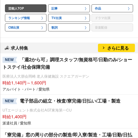
芸能人TOP
記事
作品
ランキング情報
TV出演
ドラマ出演
CM出演
歌詞
音楽配信
求人特集
さらに見る
「週2から可」調理スタッフ/無資格可/日勤のみ/ショー
NEW
トステイ/社会保障完備
医療法人大朋会岡崎 老人保健施設 スクエアガーデン
時給1,140円～1,600円
アルバイト・パート / 愛知県
電子部品の組立・検査/寮完備/日払い/工場・製造
NEW
UTエージェント株式会社AGT東海第一CU
時給1,400円
派遣社員 / 愛知県
「寮完備」窓の周りの部分の製造/即入寮/製造・工場/日勤/日払