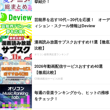
挙紹介！
芸能界を志す10代～20代を応援！ オーデ
ィション・スクール情報はDeview
漫画読み放題サブスクおすすめ11選【徹底
比較】
オリコン顧客満足度ランキング
2026年動画配信サービスおすすめ40選
【徹底比較】
CS動画配信サービス20選
毎週の音楽ランキングから、ヒットの推移
をチェック！