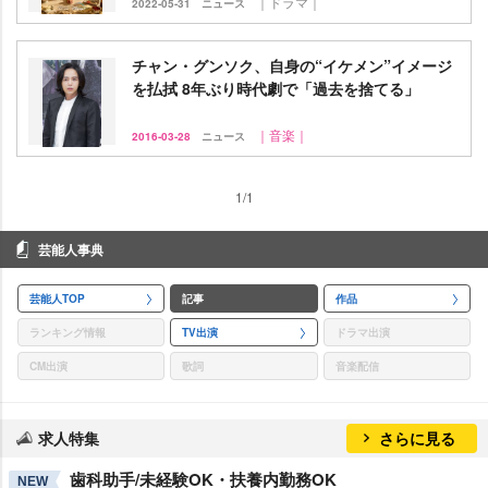
｜ドラマ｜
2022-05-31
ニュース
チャン・グンソク、自身の“イケメン”イメージ
を払拭 8年ぶり時代劇で「過去を捨てる」
｜音楽｜
2016-03-28
ニュース
1/1
芸能人事典
芸能人TOP
記事
作品
ランキング情報
TV出演
ドラマ出演
CM出演
歌詞
音楽配信
求人特集
さらに見る
歯科助手/未経験OK・扶養内勤務OK
NEW