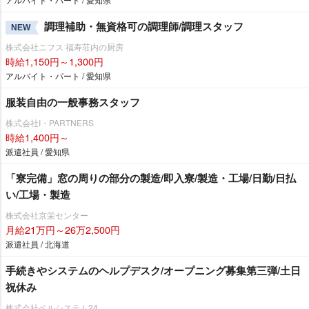
調理補助・無資格可の調理師/調理スタッフ
NEW
株式会社ニフス 福寿荘内の厨房
時給1,150円～1,300円
アルバイト・パート / 愛知県
服装自由の一般事務スタッフ
株式会社I・PARTNERS
時給1,400円～
派遣社員 / 愛知県
「寮完備」窓の周りの部分の製造/即入寮/製造・工場/日勤/日払
い/工場・製造
株式会社京栄センター
月給21万円～26万2,500円
派遣社員 / 北海道
手続きやシステムのヘルプデスク/オープニング募集第三弾/土日
祝休み
株式会社ベルシステム24