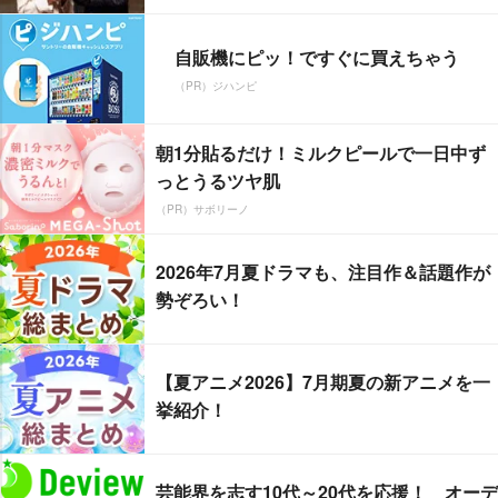
自販機にピッ！ですぐに買えちゃう
（PR）ジハンピ
朝1分貼るだけ！ミルクピールで一日中ず
っとうるツヤ肌
（PR）サボリーノ
2026年7月夏ドラマも、注目作＆話題作が
勢ぞろい！
【夏アニメ2026】7月期夏の新アニメを一
挙紹介！
芸能界を志す10代～20代を応援！ オーデ