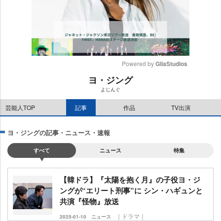
Powered by 
GliaStudios
ヨ・ジング
M
よじんぐ
u
t
芸能人TOP
記事
作品
TV出演
e
ヨ・ジングの記事・ニュース・速報
すべて
ニュース
特集
【韓ドラ】『太陽を抱く月』の子役ヨ・ジ
ングが“エリート刑事”に シン・ハギュンと
共演『怪物』放送
｜ドラマ｜
2025-01-10
ニュース