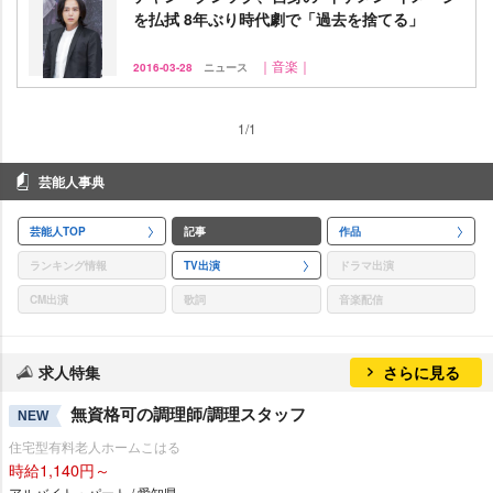
を払拭 8年ぶり時代劇で「過去を捨てる」
｜音楽｜
2016-03-28
ニュース
1/1
芸能人事典
芸能人TOP
記事
作品
ランキング情報
TV出演
ドラマ出演
CM出演
歌詞
音楽配信
求人特集
さらに見る
無資格可の調理師/調理スタッフ
NEW
住宅型有料老人ホームこはる
時給1,140円～
アルバイト・パート / 愛知県