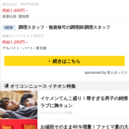
株式会社I・PARTNERS
時給1,400円～
派遣社員 / 愛知県
調理スタッフ・無資格可の調理師/調理スタッフ
NEW
鶴亀デイサービス下高井戸
時給1,250円～
アルバイト・パート / 東京都
続きはこちら
sponsored by 求人ボックス
オリコンニュース イチオシ特集
イケメンてんこ盛り！尊すぎる男子の純情
ラブに胸キュン
オリコンタイアップ特集
お値段そのまま45％増量！ファミマ夏の大