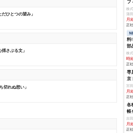
フ
株
「ただひとつの望み」
蒲田
月
正社
N
料
部品
「心揺さぶる文」
株
時給
正社
専
京
宮
断ち切れぬ想い」
月
正社
各
帳
吉田
月
正社