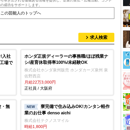
から導き出される価値ある情報を提供し、企業の宣伝・広報活動、コンテ
動の成功をサポートします。
この芸能人のトップへ
求人検索
!入社
ホンダ正規ディーラーの事務職/ほぼ残業ナ
シ/産育休取得率100%/未経験OK
車工場で
株式会社ホンダ泉州販売 ホンダカーズ泉州 泉
佐野西店
月給22万3,000円
正社員 / 大阪府
験・無
寮完備で住み込みOK!カンタン軽作
NEW
業のお仕事 denso aichi
株式会社テクノスマイル
時給1,800円