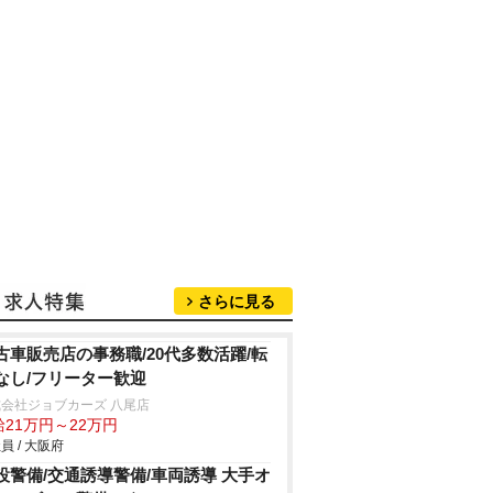
さらに見る
古車販売店の事務職/20代多数活躍/転
なし/フリーター歓迎
会社ジョブカーズ 八尾店
給21万円～22万円
員 / 大阪府
設警備/交通誘導警備/車両誘導 大手オ