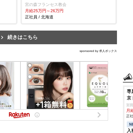
宮の森フランセス教会
月給25万円～26万円
正社員 / 北海道
続きはこちら
sponsored by 求人ボックス
専
京
宮
月
正社
N
入