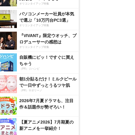
オリコンタイアップ特集
パソコンメーカー社員が本気
で選ぶ「10万円台PC3選」
オリコンタイアップ特集
『VIVANT』限定ウオッチ、プ
ロデューサーの感想は
オリコンタイアップ特集
自販機にピッ！ですぐに買え
ちゃう
（PR）ジハンピ
朝1分貼るだけ！ミルクピール
で一日中ずっとうるツヤ肌
（PR）サボリーノ
2026年7月夏ドラマも、注目
作＆話題作が勢ぞろい！
【夏アニメ2026】7月期夏の
新アニメを一挙紹介！