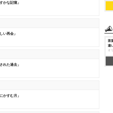
かすかな記憶」
悲しい再会」
茶
違
オ
消された過去」
涙にかすむ月」