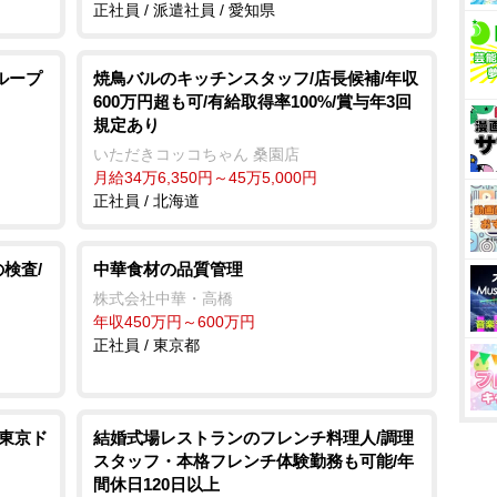
正社員 / 派遣社員 / 愛知県
ループ
焼鳥バルのキッチンスタッフ/店長候補/年収
600万円超も可/有給取得率100%/賞与年3回
規定あり
いただきコッコちゃん 桑園店
月給34万6,350円～45万5,000円
正社員 / 北海道
検査/
中華食材の品質管理
株式会社中華・高橋
年収450万円～600万円
正社員 / 東京都
/東京ド
結婚式場レストランのフレンチ料理人/調理
スタッフ・本格フレンチ体験勤務も可能/年
間休日120日以上