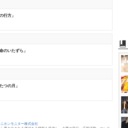
愛の行方」
運命のいたずら」
ふたつの月」
：
ニホンモニター株式会社