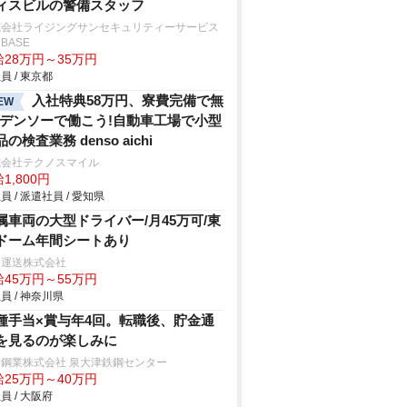
ィスビルの警備スタッフ
式会社ライジングサンセキュリティーサービス
BASE
給28万円～35万円
員 / 東京都
入社特典58万円、寮費完備で無
EW
!デンソーで働こう!自動車工場で小型
の検査業務 denso aichi
式会社テクノスマイル
1,800円
員 / 派遣社員 / 愛知県
属車両の大型ドライバー/月45万可/東
ドーム年間シートあり
田運送株式会社
給45万円～55万円
員 / 神奈川県
種手当×賞与年4回。転職後、貯金通
を見るのが楽しみに
鋼業株式会社 泉大津鉄鋼センター
給25万円～40万円
員 / 大阪府