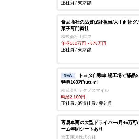
正社員 / 東京都
食品商社の品質保証担当/大手商社グ
菓子専門商社
株式会社山星屋
年収560万円～670万円
正社員 / 東京都
トヨタ自動車 堤工場で部品の
NEW
特典168万/tutumi
株式会社テクノスマイル
時給2,100円
正社員 / 派遣社員 / 愛知県
専属車両の大型ドライバー/月45万可
ーム年間シートあり
宮田運送株式会社