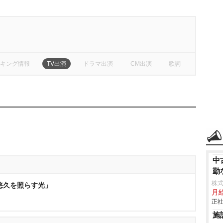
キング情報
TV出演
ドラマ出演
CM出演
歌詞
中
勤
株式
「悠久を照らす光」
月
正社
施