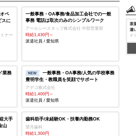
オペ
一般事務・OA事務/食品加工会社での一般
事務 電話は取次のみのシンプルワーク
ビスに
茶
アールシースタッフ株式会社 中部営業部
違
時給1,430円～
ートナー
オ
派遣社員 / 愛知県
ド業務
一般事務・OA事務/人気の学校事務
NEW
豊明学生・教職員を笑顔でサポート
アデコ株式会社
時給1,400円～
派遣社員 / 愛知県
歓迎大手
歯科助手/未経験OK・扶養内勤務OK
金山
望月歯科
時給1,300円