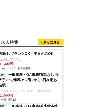
さらに見る
科助手/ブランクOK・平日のみOK
療法人社団仁清会
1,300円
バイト・パート / 東京都
一般事務・OA事務/電話なし 長
EW
大手Grで事務アシ週2から3日在宅あ
名駅
ーソルエクセルHRパートナーズ株式会社
1,550円
社員 / 愛知県
一般事務・OA事務/苫小牧市植
EW