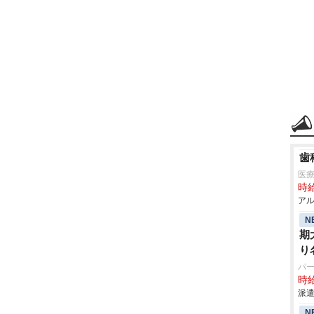
歯
医
時給
アル
N
期
り
パ
時給
派遣
N