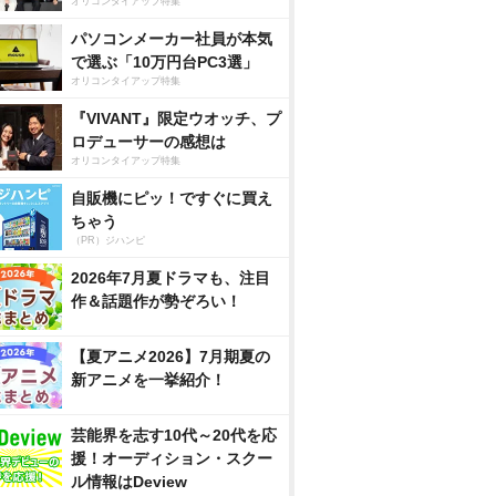
オリコンタイアップ特集
パソコンメーカー社員が本気
で選ぶ「10万円台PC3選」
オリコンタイアップ特集
『VIVANT』限定ウオッチ、プ
ロデューサーの感想は
オリコンタイアップ特集
自販機にピッ！ですぐに買え
ちゃう
（PR）ジハンピ
2026年7月夏ドラマも、注目
作＆話題作が勢ぞろい！
【夏アニメ2026】7月期夏の
新アニメを一挙紹介！
芸能界を志す10代～20代を応
援！オーディション・スクー
ル情報はDeview