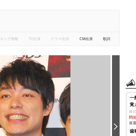
キング情報
TV出演
ドラマ出演
CM出演
歌詞
一
覚
株
時給
派遣
歯