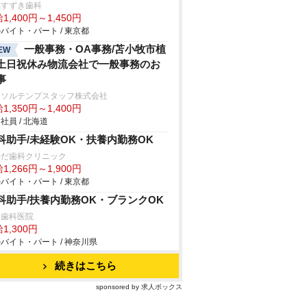
福すずき歯科
1,400円～1,450円
バイト・パート / 東京都
一般事務・OA事務/苫小牧市植
EW
土日祝休み物流会社で一般事務のお
事
ーソルテンプスタッフ株式会社
1,350円～1,400円
社員 / 北海道
科助手/未経験OK・扶養内勤務OK
かだ歯科クリニック
1,266円～1,900円
バイト・パート / 東京都
科助手/扶養内勤務OK・ブランクOK
口歯科医院
1,300円
バイト・パート / 神奈川県
続きはこちら
sponsored by 求人ボックス