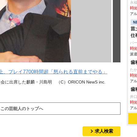
永
時給
アル
N
苗
仕
パ
時給
派遣
歯
た
上、プレイ7700時間超「怒られる直前までやる」
時給
アル
出席した麒麟・川島明 （C）ORICON NewS inc.
歯
井
時給
アル
この芸能人のトップへ
求人検索