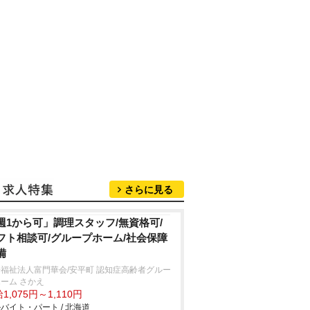
さらに見る
週1から可」調理スタッフ/無資格可/
フト相談可/グループホーム/社会保障
備
福祉法人富門華会/安平町 認知症高齢者グルー
ーム さかえ
1,075円～1,110円
バイト・パート / 北海道