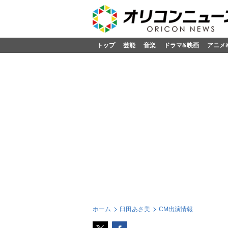
トップ
芸能
音楽
ドラマ&映画
アニメ
ホーム
臼田あさ美
CM出演情報