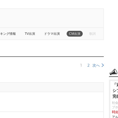
キング情報
TV出演
ドラマ出演
CM出演
歌詞
1
2
次へ
「
シ
完
社会
プホ
時給
アル