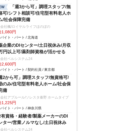
「週3から可」調理スタッフ/無
EW
格可/シフト相談可/住宅型有料老人ホ
ム/社会保障完備
会社楓/ロイヤルライフほのぼの
1,080円
バイト・パート / 北海道
薬企業のDIセンター/土日祝休み/月収
9万円以上可/薬剤師資格が活かせる
会社ベルシステム24
2,600円
バイト・パート / 契約社員 / 東京都
週2から可」調理スタッフ/無資格可/
勤のみ/住宅型有料老人ホーム/社会保
完備
会社アプルール/ソレスタ秦野 ホームタイプ
1,225円
バイト・パート / 神奈川県
R有資格・経験者/製薬メーカーのDI
ンター/営業ノルマなし/土日祝休み
会社ベルシステム24