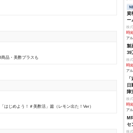
N
資
ー
株式
時給
アル
製
3
8商品・美酢プラスも
株式
時給
アル
「
日
障
株式
時給
 「はじめよう！＃美酢活」篇（レモン出た！Ver）
アル
M
セ
株式