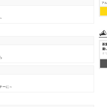
アル
～
茶
違
オ
ら
チーに～