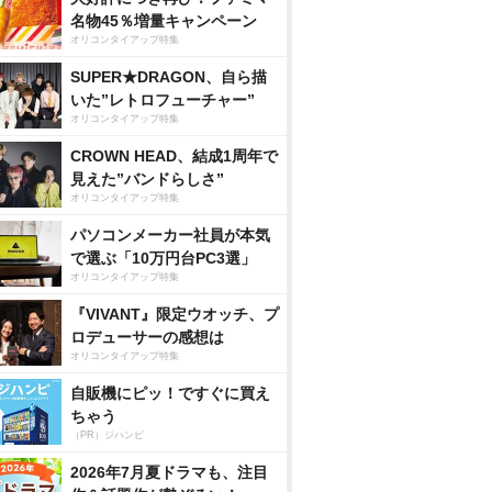
名物45％増量キャンペーン
オリコンタイアップ特集
SUPER★DRAGON、自ら描
いた”レトロフューチャー”
オリコンタイアップ特集
CROWN HEAD、結成1周年で
見えた”バンドらしさ”
オリコンタイアップ特集
パソコンメーカー社員が本気
で選ぶ「10万円台PC3選」
オリコンタイアップ特集
『VIVANT』限定ウオッチ、プ
ロデューサーの感想は
オリコンタイアップ特集
自販機にピッ！ですぐに買え
ちゃう
（PR）ジハンピ
2026年7月夏ドラマも、注目