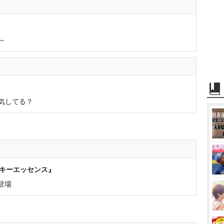
～
気してる？
ルキーエッセンス』
登場