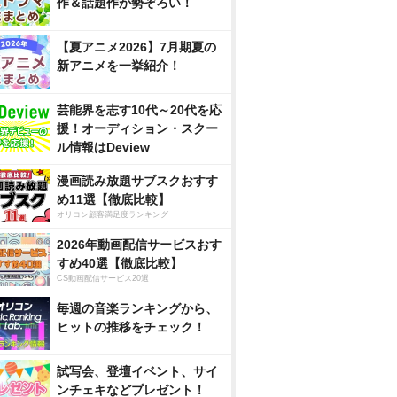
作＆話題作が勢ぞろい！
【夏アニメ2026】7月期夏の
新アニメを一挙紹介！
芸能界を志す10代～20代を応
援！オーディション・スクー
ル情報はDeview
漫画読み放題サブスクおすす
め11選【徹底比較】
オリコン顧客満足度ランキング
2026年動画配信サービスおす
すめ40選【徹底比較】
CS動画配信サービス20選
毎週の音楽ランキングから、
ヒットの推移をチェック！
試写会、登壇イベント、サイ
ンチェキなどプレゼント！