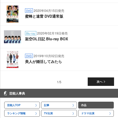
2020年04月15日発売
DVD
蜜蜂と遠雷 DVD通常版
2020年02月19日発売
Blu-ray
架空OL日記 Blu-ray BOX
2019年10月02日発売
DVD
美人が婚活してみたら
1/5
次へ
芸能人事典
芸能人TOP
記事
作品
ランキング情報
TV出演
ドラマ出演