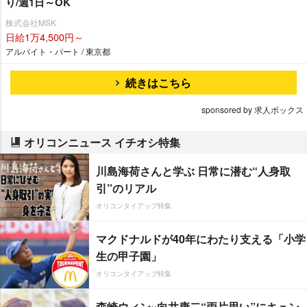
り/週1日～OK
株式会社MSK
日給1万4,500円～
アルバイト・パート / 東京都
続きはこちら
sponsored by 求人ボックス
オリコンニュース イチオシ特集
川島海荷さんと学ぶ 日常に潜む“人身取
引”のリアル
オリコンタイアップ特集
マクドナルドが40年にわたり支える「小学
生の甲子園」
オリコンタイアップ特集
森崎ウィン×向井康二“両片思い”にキュン