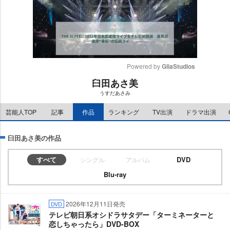
Powered by 
GliaStudios
臼田あさ美
M
うすだあさみ
u
t
芸能人TOP
記事
作品
ランキング
TV出演
ドラマ出演
e
臼田あさ美の作品
すべて
DVD
シングル
アルバム
Blu-ray
2026年12月11日発売
DVD
テレビ朝日系オシドラサタデー「ターミネーターと
恋しちゃったら」DVD-BOX