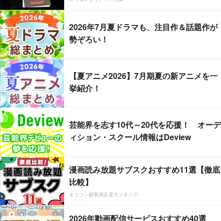
2026年7月夏ドラマも、注目作＆話題作が
勢ぞろい！
【夏アニメ2026】7月期夏の新アニメを一
挙紹介！
芸能界を志す10代～20代を応援！ オーデ
ィション・スクール情報はDeview
漫画読み放題サブスクおすすめ11選【徹底
比較】
オリコン顧客満足度ランキング
2026年動画配信サービスおすすめ40選