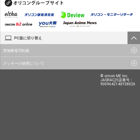
PC版に切り替え
禁無断複写転載
クッキーの使用について
© oricon ME inc.
JASRAC許諾番号：
9009642140Y38026