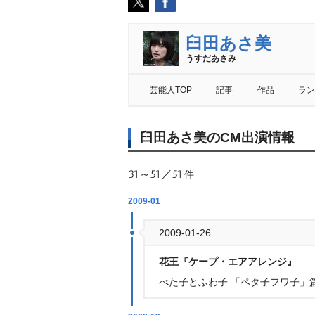
臼田あさ美
うすだあさみ
芸能人TOP
記事
作品
ラン
臼田あさ美のCM出演情報
31～51／51
件
2009-01
2009-01-26
花王『ケープ・エアアレンジ』
ぺた子とふわ子 「ペタ子フワ子」