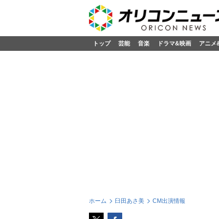
トップ
芸能
音楽
ドラマ&映画
アニメ
ホーム
臼田あさ美
CM出演情報