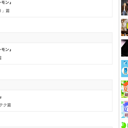
レモン』
り」篇
レモン』
篇
』
わテク篇