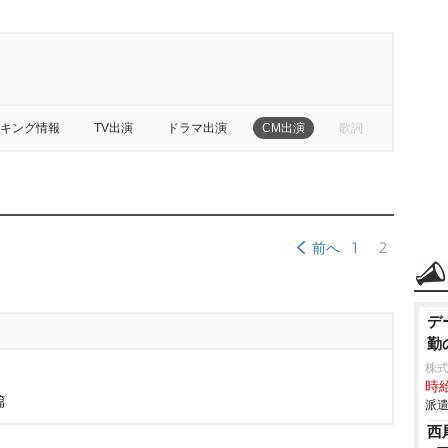
キング情報
TV出演
ドラマ出演
CM出演
歌詞
1
2
前へ
デ
勤
株
時給
篇
派遣
西