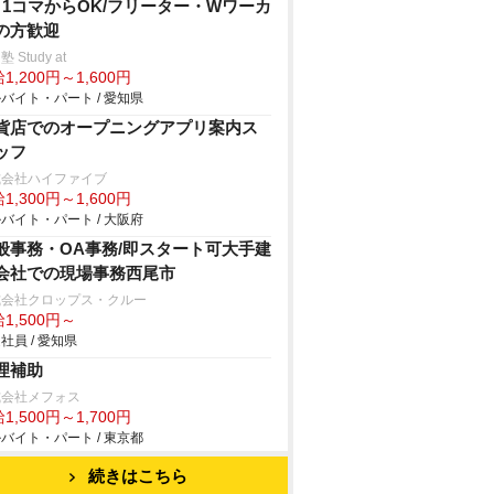
日1コマからOK/フリーター・Wワーカ
の方歓迎
 Study at
1,200円～1,600円
バイト・パート / 愛知県
貨店でのオープニングアプリ案内ス
ッフ
式会社ハイファイブ
1,300円～1,600円
バイト・パート / 大阪府
般事務・OA事務/即スタート可大手建
会社での現場事務西尾市
式会社クロップス・クルー
1,500円～
社員 / 愛知県
理補助
式会社メフォス
1,500円～1,700円
バイト・パート / 東京都
続きはこちら