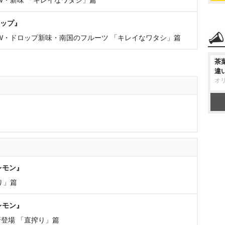
W・新味 「キレイなワタシ」篇
ロップ』
W・ドロップ新味・南国のフルーツ 「キレイなワタシ」篇
茶
違
オ
レモン』
り」篇
レモン』
登場 「直搾り」篇