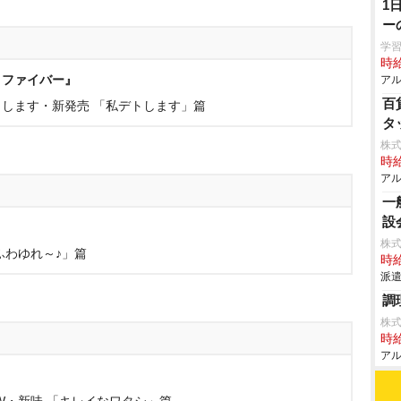
1
ー
学習塾
時給
トファイバー』
アル
百
します・新発売 「私デトします」篇
タ
株
時給
アル
一
設
株
ふわゆれ～♪」篇
時給
派遣
調
株
時給
アル