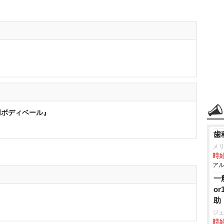
用ボディベール』
歯
メ
時給
アル
一
o
助
ジ
時給