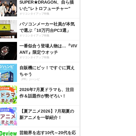
SUPER★DRAGON、自ら描
いた”レトロフューチャー”
オリコンタイアップ特集
パソコンメーカー社員が本気
で選ぶ「10万円台PC3選」
オリコンタイアップ特集
一番似合う登場人物は…『VIV
ANT』限定ウオッチ
オリコンタイアップ特集
自販機にピッ！ですぐに買え
ちゃう
（PR）ジハンピ
2026年7月夏ドラマも、注目
作＆話題作が勢ぞろい！
【夏アニメ2026】7月期夏の
新アニメを一挙紹介！
芸能界を志す10代～20代を応