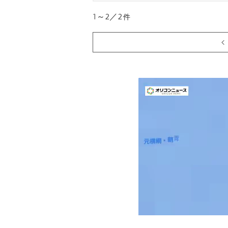
1～2／2
件