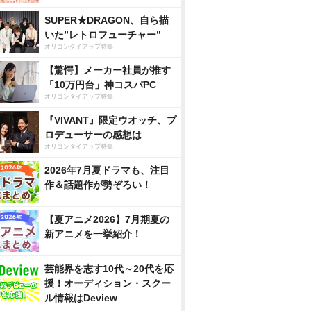
SUPER★DRAGON、自ら描
いた”レトロフューチャー”
オリコンタイアップ特集
【驚愕】メーカー社員が推す
「10万円台」神コスパPC
オリコンタイアップ特集
『VIVANT』限定ウオッチ、プ
ロデューサーの感想は
オリコンタイアップ特集
2026年7月夏ドラマも、注目
作＆話題作が勢ぞろい！
【夏アニメ2026】7月期夏の
新アニメを一挙紹介！
芸能界を志す10代～20代を応
援！オーディション・スクー
ル情報はDeview