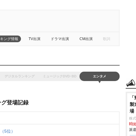
キング情報
TV出演
ドラマ出演
CM出演
歌詞
デジタルランキング
ミュージックDVD･BD
エンタメ
「
ング登場記録
製
場
株
時給
派遣
（5位）