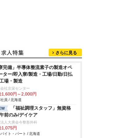
さらに見る
寮完備」半導体整流素子の製造オペ
ーター/即入寮/製造・工場/日勤/日払
/工場・製造
式会社京栄センター
1,600円～2,000円
社員 / 北海道
「福祉調理スタッフ」無資格
EW
/午前のみ/デイケア
療法人大庚会今整形外科
1,075円
バイト・パート / 北海道