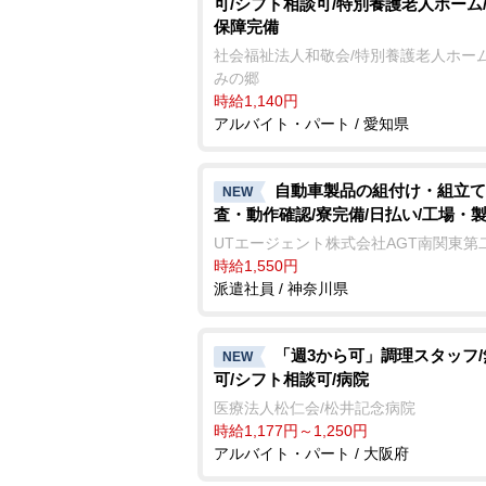
可/シフト相談可/特別養護老人ホーム
保障完備
社会福祉法人和敬会/特別養護老人ホーム
みの郷
時給1,140円
アルバイト・パート / 愛知県
自動車製品の組付け・組立て
NEW
査・動作確認/寮完備/日払い/工場・
UTエージェント株式会社AGT南関東第
時給1,550円
派遣社員 / 神奈川県
「週3から可」調理スタッフ
NEW
可/シフト相談可/病院
医療法人松仁会/松井記念病院
時給1,177円～1,250円
アルバイト・パート / 大阪府