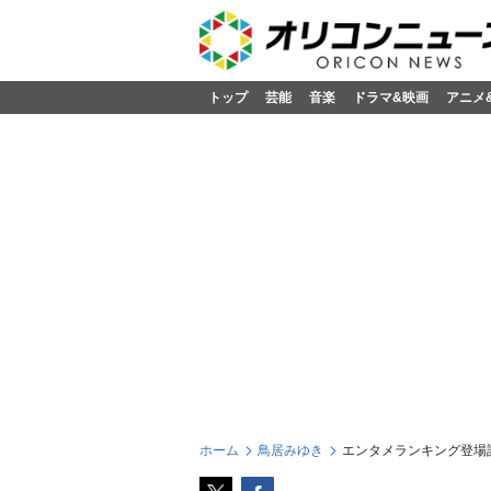
トップ
芸能
音楽
ドラマ&映画
アニメ
ホーム
鳥居みゆき
エンタメランキング登場