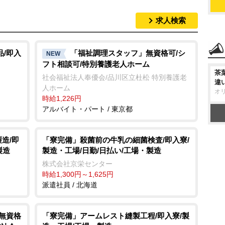
求人検索
M
u
t
品/即入
「福祉調理スタッフ」無資格可/シ
NEW
フト相談可/特別養護老人ホーム
e
茶
社会福祉法人奉優会/品川区立杜松 特別養護老
違
人ホーム
オ
時給1,226円
アルバイト・パート / 東京都
造/即
「寮完備」殺菌前の牛乳の細菌検査/即入寮/
製造
製造・工場/日勤/日払い/工場・製造
株式会社京栄センター
時給1,300円～1,625円
派遣社員 / 北海道
/無資格
「寮完備」アームレスト縫製工程/即入寮/製