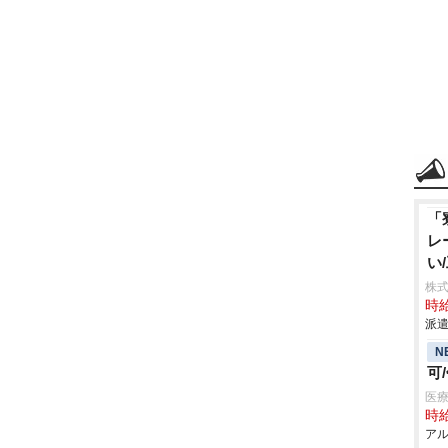
「
レ
い
株
時給
派遣
N
可
医
時給
アル