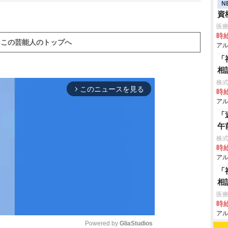
N
資
医療
時給
この芸能人のトップへ
アル
「
相
株式
このニュースを見る
arrow_forward_ios
時給
アル
「
午
株
時給
アル
「
相
医療
時給
アル
Powered by 
GliaStudios