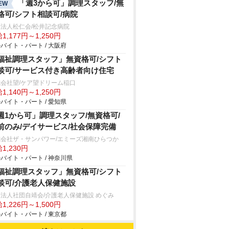
「週3から可」調理スタッフ/無
EW
格可/シフト相談可/病院
法人松仁会/松井記念病院
1,177円～1,250円
バイト・パート / 大阪府
福祉調理スタッフ」無資格可/シフト
談可/サービス付き高齢者向け住宅
会社望/ケア望ドリーム稲口
1,140円～1,250円
バイト・パート / 愛知県
週1から可」調理スタッフ/無資格可/
前のみ/デイサービス/社会保障完備
式会社ザ・サンパワー/エミーズ湘南ひらつか
1,230円
バイト・パート / 神奈川県
福祉調理スタッフ」無資格可/シフト
談可/介護老人保健施設
法人社団自靖会/介護老人保健施設 めぐみ
1,226円～1,500円
バイト・パート / 東京都