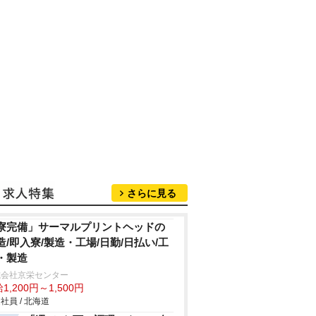
さらに見る
寮完備」サーマルプリントヘッドの
造/即入寮/製造・工場/日勤/日払い/工
・製造
式会社京栄センター
1,200円～1,500円
社員 / 北海道