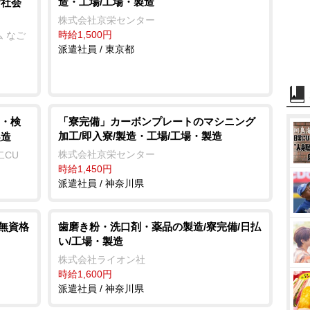
造・工場/工場・製造
/社会
株式会社京栄センター
時給1,500円
 なご
派遣社員 / 東京都
・検
「寮完備」カーボンプレートのマシニング
加工/即入寮/製造・工場/工場・製造
製造
株式会社京栄センター
二CU
時給1,450円
派遣社員 / 神奈川県
/無資格
歯磨き粉・洗口剤・薬品の製造/寮完備/日払
い/工場・製造
株式会社ライオン社
時給1,600円
派遣社員 / 神奈川県