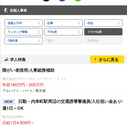
芸能人事典
芸能人TOP
記事
作品
ランキング情報
TV出演
ドラマ出演
CM出演
歌詞
音楽配信
求人特集
さらに見る
障がい者採用/人事総務補助
株式会社グローバルヒューマニー・テック
年収180万円～200万円
アルバイト・パート / 東京都
日勤・内幸町駅周辺の交通誘導警備員/入社祝い金あり/
NEW
週1日～OK
株式会社MSK
日給1万4,500円～