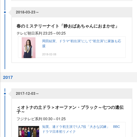
2018-03-23～
春のミステリーナイト「静おばあちゃんにおまかせ」
テレビ朝日系列 23:25～00:25
岡田結実、ドラマ“初出演”にして“初主演”に家族も応
援
2018-02-08
2017
2017-12-03～
＜オトナの土ドラ＞オーファン・ブラック～七つの遺伝
子～
フジテレビ系列 00:30～01:25
知英、連ドラ初主演で1人7役「大きな試練」 BBC
ドラマ日本初リメイク