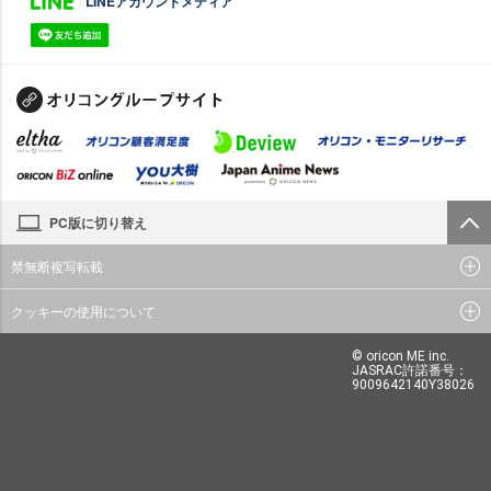
LINEアカウントメディア
PC版に切り替え
禁無断複写転載
クッキーの使用について
© oricon ME inc.
JASRAC許諾番号：
9009642140Y38026