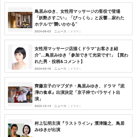
鳥居みゆき、女性用マッサージの客役で登場
「妖艶さすごい」「びっくら」と反響…寂れた
ホテルで“襲いかかる”
2024-06-03
ニュース
｜ドラマ｜
女性用マッサージ店描くドラマ“お客さま紹
介”…鳥居みゆき「参加できて光栄です!」【買わ
れた男・役柄&コメント】
2024-04-16
ニュース
｜ドラマ｜
齊藤京子のマブダチ・鳥居みゆき、ドラマ『泥
濘の食卓』出演決定「京子枠でパラサイト出
演」
2023-12-14
ニュース
｜ドラマ｜
村上弘明主演『ラストライン』濱津隆之、鳥居
みゆきが出演