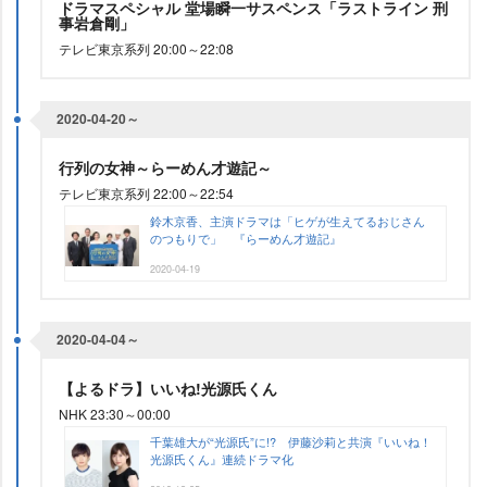
ドラマスペシャル 堂場瞬一サスペンス「ラストライン 刑
事岩倉剛」
テレビ東京系列 20:00～22:08
2020-04-20～
行列の女神～らーめん才遊記～
テレビ東京系列 22:00～22:54
鈴木京香、主演ドラマは「ヒゲが生えてるおじさん
のつもりで」 『らーめん才遊記』
2020-04-19
2020-04-04～
【よるドラ】いいね!光源氏くん
NHK 23:30～00:00
千葉雄大が“光源氏”に!? 伊藤沙莉と共演『いいね！
光源氏くん』連続ドラマ化