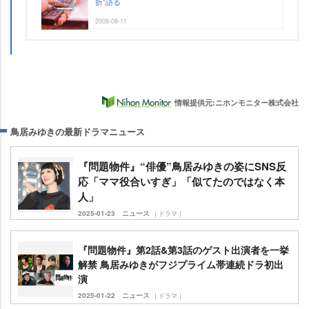
折”語る
2008-08-11
情報提供元:ニホンモニター株式会社
鳥居みゆきの最新ドラマニュース
『問題物件』“俳優”鳥居みゆきの姿にSNS反
応「ママ役合いすぎ」「似てたのではなく本
人」
2025-01-23
ニュース
｜ドラマ｜
『問題物件』第2話&第3話のゲスト出演者を一挙
解禁 鳥居みゆきがフジプライム帯連続ドラ初出
演
2025-01-22
ニュース
｜ドラマ｜