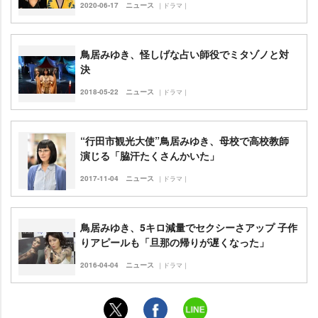
2020-06-17
ニュース
｜ドラマ｜
鳥居みゆき、怪しげな占い師役でミタゾノと対
決
2018-05-22
ニュース
｜ドラマ｜
“行田市観光大使”鳥居みゆき、母校で高校教師
演じる「脇汗たくさんかいた」
2017-11-04
ニュース
｜ドラマ｜
鳥居みゆき、5キロ減量でセクシーさアップ 子作
りアピールも「旦那の帰りが遅くなった」
2016-04-04
ニュース
｜ドラマ｜