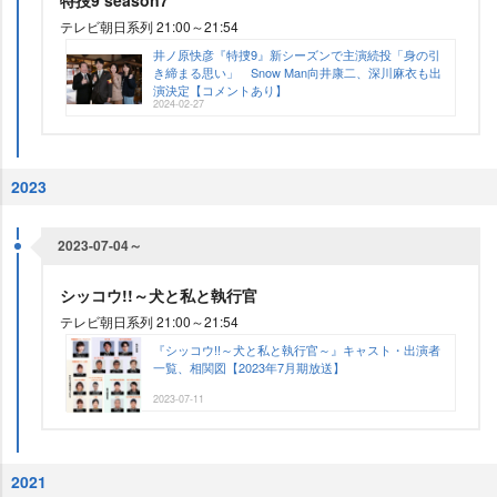
特捜9 season7
テレビ朝日系列 21:00～21:54
井ノ原快彦『特捜9』新シーズンで主演続投「身の引
き締まる思い」 Snow Man向井康二、深川麻衣も出
演決定【コメントあり】
2024-02-27
2023
2023-07-04～
シッコウ!!～犬と私と執行官
テレビ朝日系列 21:00～21:54
『シッコウ!!～犬と私と執行官～』キャスト・出演者
一覧、相関図【2023年7月期放送】
2023-07-11
2021