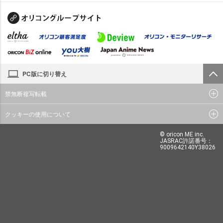
PC版に切り替え
禁無断複写転載
クッキーの使用について
© oricon ME inc.
JASRAC許諾番号：
9009642140Y38026