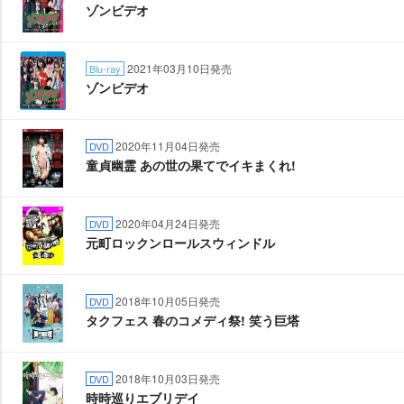
ゾンビデオ
2021年03月10日発売
Blu-ray
ゾンビデオ
2020年11月04日発売
DVD
童貞幽霊 あの世の果てでイキまくれ!
2020年04月24日発売
DVD
元町ロックンロールスウィンドル
2018年10月05日発売
DVD
タクフェス 春のコメディ祭! 笑う巨塔
2018年10月03日発売
DVD
時時巡りエブリデイ