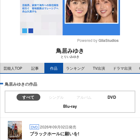
Powered by 
GliaStudios
鳥居みゆき
M
とりいみゆき
u
t
芸能人TOP
記事
作品
ランキング
TV出演
ドラマ出演
e
鳥居みゆきの作品
すべて
DVD
シングル
アルバム
Blu-ray
2026年09月02日発売
DVD
ブラックホールに願いを!