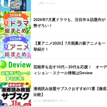
（PR）ジハンピ
2026年7月夏ドラマも、注目作＆話題作が
勢ぞろい！
【夏アニメ2026】7月期夏の新アニメを一
挙紹介！
芸能界を志す10代～20代を応援！ オーデ
ィション・スクール情報はDeview
漫画読み放題サブスクおすすめ11選【徹底
比較】
オリコン顧客満足度ランキング