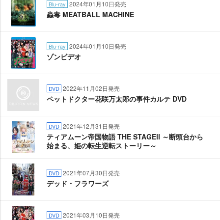
2024年01月10日発売
Blu-ray
蟲毒 MEATBALL MACHINE
2024年01月10日発売
Blu-ray
ゾンビデオ
2022年11月02日発売
DVD
ペットドクター花咲万太郎の事件カルテ DVD
2021年12月31日発売
DVD
ティアムーン帝国物語 THE STAGEⅡ ～断頭台から
始まる、姫の転生逆転ストーリー～
2021年07月30日発売
DVD
デッド・フラワーズ
2021年03月10日発売
DVD