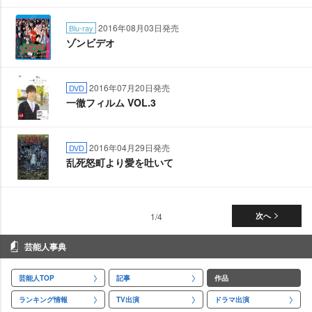
2016年08月03日発売
Blu-ray
ゾンビデオ
2016年07月20日発売
DVD
一徹フィルム VOL.3
2016年04月29日発売
DVD
乱死怒町より愛を吐いて
1/4
次へ
芸能人事典
芸能人TOP
記事
作品
ランキング情報
TV出演
ドラマ出演