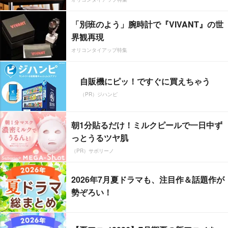
「別班のよう」腕時計で『VIVANT』の世
界観再現
オリコンタイアップ特集
自販機にピッ！ですぐに買えちゃう
（PR）ジハンピ
朝1分貼るだけ！ミルクピールで一日中ず
っとうるツヤ肌
（PR）サボリーノ
2026年7月夏ドラマも、注目作＆話題作が
勢ぞろい！