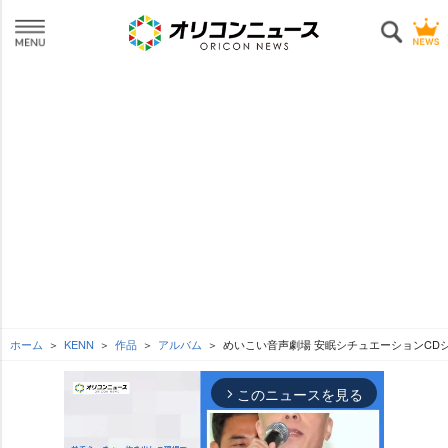
ホーム
KENN
作品
アルバム
めいこい音声劇場 安眠シチュエーションCDシ
このニュースを見る
arrow_forward_ios