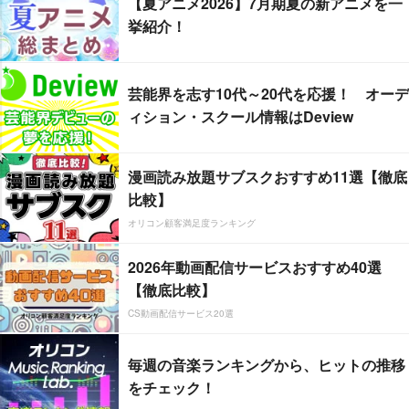
【夏アニメ2026】7月期夏の新アニメを一
挙紹介！
芸能界を志す10代～20代を応援！ オーデ
ィション・スクール情報はDeview
漫画読み放題サブスクおすすめ11選【徹底
比較】
オリコン顧客満足度ランキング
2026年動画配信サービスおすすめ40選
【徹底比較】
CS動画配信サービス20選
毎週の音楽ランキングから、ヒットの推移
をチェック！