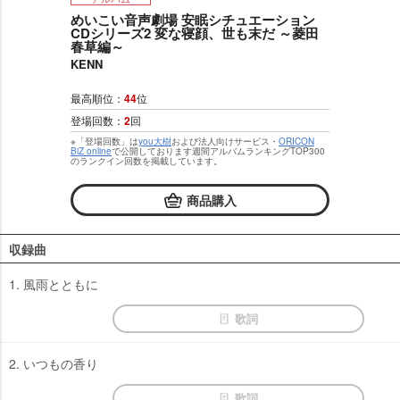
めいこい音声劇場 安眠シチュエーション
CDシリーズ2 変な寝顔、世も末だ ～菱田
春草編～
KENN
最高順位：
44
位
登場回数：
2
回
※「登場回数」は
you大樹
および法人向けサービス・
ORICON
BiZ online
で公開しております週間アルバムランキングTOP300
のランクイン回数を掲載しています。
商品購入
収録曲
1. 風雨とともに
歌詞
2. いつもの香り
歌詞