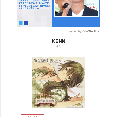
Powered by 
GliaStudios
KENN
M
けん
u
t
e
アルバム