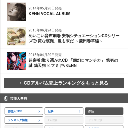
2014年05月28日発売
KENN VOCAL ALBUM
2015年06月24日発売
めいこい音声劇場 安眠シチュエーションCDシリー
ズ② 変な寝顔、世も末だ ～菱田春草編～
2015年04月29日発売
超密着!取り憑かれCD 「幽幻ロマンチカ」 第壱の
謎 鴉天狗 ヒフミ 声:KENN
CDアルバム売上ランキングをもっと見る
芸能人事典
芸能人TOP
記事
作品
ランキング情報
TV出演
ドラマ出演