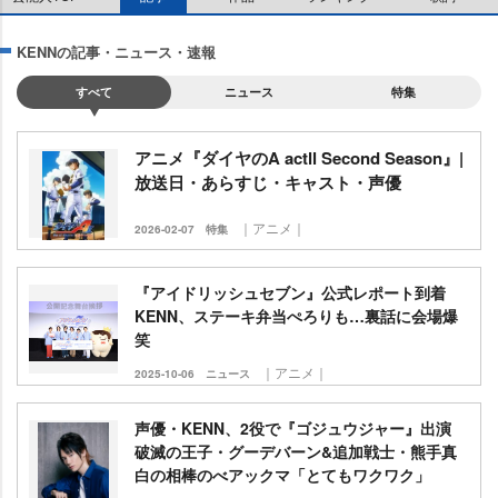
KENNの記事・ニュース・速報
すべて
ニュース
特集
アニメ『ダイヤのA actⅡ Second Season』|
放送日・あらすじ・キャスト・声優
｜アニメ｜
2026-02-07
特集
『アイドリッシュセブン』公式レポート到着
KENN、ステーキ弁当ぺろりも…裏話に会場爆
笑
｜アニメ｜
2025-10-06
ニュース
声優・KENN、2役で『ゴジュウジャー』出演
破滅の王子・グーデバーン&追加戦士・熊手真
白の相棒のべアックマ「とてもワクワク」