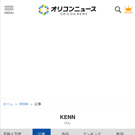
ホーム
KENN
記事
KENN
けん
芸能人TOP
記事
作品
ランキング
歌詞