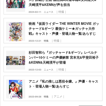
天崎滉平&KENNが声を担当
｜特撮｜
2024-02-11
ニュース
映画『仮面ライダー THE WINTER MOVIE ガッ
チャード&ギーツ 最強ケミー★ガッチャ大作
戦』キャスト・声優・登場人物一覧/あらすじ
｜特撮｜
2023-12-21
特集
杉田智和ら『ガッチャード&ギーツ』レベルナ
ンバー10ケミーの声優解禁 宮本充&甲斐田裕子
&KENN&天崎滉平が登場
｜特撮｜
2023-12-03
ニュース
アニメ『私の推しは悪役令嬢。』声優・キャス
ト・登場人物一覧/あらすじ
｜アニメ｜
2023-09-28
特集