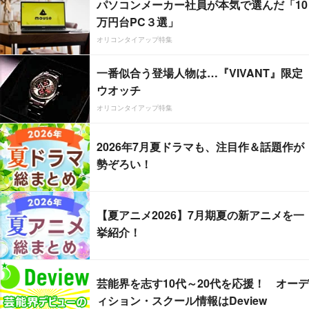
パソコンメーカー社員が本気で選んだ「10
万円台PC３選」
オリコンタイアップ特集
一番似合う登場人物は…『VIVANT』限定
ウオッチ
オリコンタイアップ特集
2026年7月夏ドラマも、注目作＆話題作が
勢ぞろい！
【夏アニメ2026】7月期夏の新アニメを一
挙紹介！
芸能界を志す10代～20代を応援！ オーデ
ィション・スクール情報はDeview