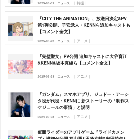
｜特撮｜
2025-06-01
ニュース
『CITY THE ANIMATION』、放送日決定&PV
第1弾公開、子安武人・KENNら追加キャストも
【コメント全文】
｜アニメ｜
2025-03-23
ニュース
『完璧聖女』PV公開 追加キャストに大谷育江
&KENN&坂本真綾ら【コメント全文】
｜アニメ｜
2025-03-23
ニュース
『ガンダム』スマホアプリ、ジュドー・アーシ
タ役が代役・KENNに 新ストーリーの「制作ス
ケジュールの事情」と説明
｜アニメ｜
2024-09-25
ニュース
仮面ライダーのアプリゲーム『ライドカメン
ズ』詳細が公開 福山潤&田邊幸輔&安田陸矢&