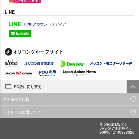
LINE
LINEアカウントメディア
PC版に切り替え
禁無断複写転載
クッキーの使用について
© oricon ME inc.
JASRAC許諾番号：
9009642140Y38026