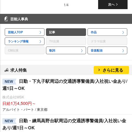
1/4
次へ
芸能人事典
芸能人TOP
記事
作品
ランキング情報
TV出演
ドラマ出演
CM出演
歌詞
音楽配信
求人特集
さらに見る
日勤・下丸子駅周辺の交通誘導警備員/入社祝い金あり/
NEW
週1日～OK
株式会社MSK
日給1万4,500円～
アルバイト・パート / 東京都
日勤・練馬高野台駅周辺の交通誘導警備員/入社祝い金
NEW
あり/週1日～OK