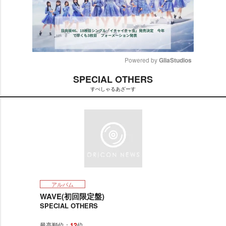
Powered by 
GliaStudios
SPECIAL OTHERS
M
すぺしゃるあざーす
u
t
e
アルバム
WAVE(初回限定盤)
SPECIAL OTHERS
最高順位：
12
位