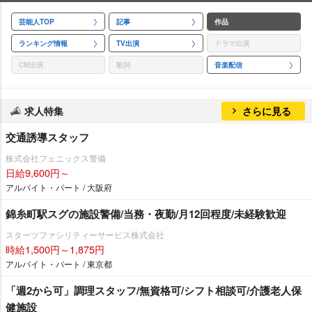
芸能人TOP
記事
作品
ランキング情報
TV出演
ドラマ出演
CM出演
歌詞
音楽配信
求人特集
さらに見る
交通誘導スタッフ
株式会社フェニックス警備
日給9,600円～
アルバイト・パート / 大阪府
錦糸町駅スグの施設警備/当務・夜勤/月12回程度/未経験歓迎
スターツファシリティーサービス株式会社
時給1,500円～1,875円
アルバイト・パート / 東京都
「週2から可」調理スタッフ/無資格可/シフト相談可/介護老人保
健施設