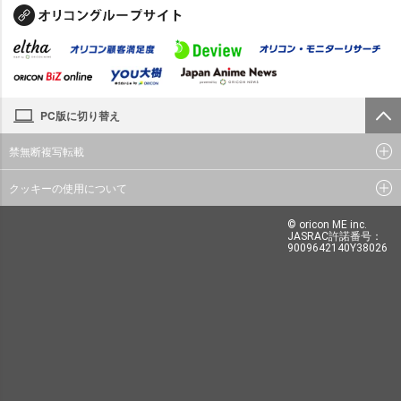
PC版に切り替え
禁無断複写転載
クッキーの使用について
© oricon ME inc.
JASRAC許諾番号：
9009642140Y38026