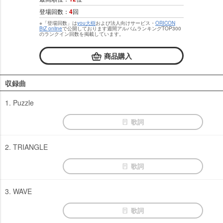
登場回数：
4
回
※「登場回数」は
you大樹
および法人向けサービス・
ORICON
BiZ online
で公開しております週間アルバムランキングTOP300
のランクイン回数を掲載しています。
商品購入
収録曲
1. Puzzle
歌詞
2. TRIANGLE
歌詞
3. WAVE
歌詞