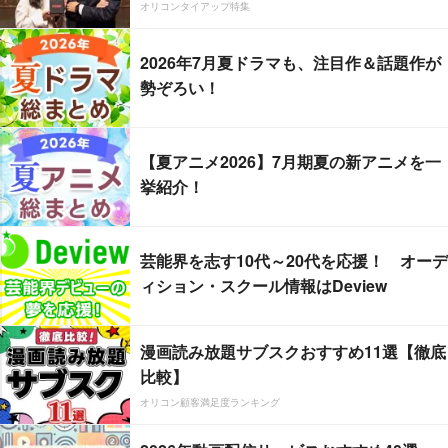
オリコンタイアップ特集
2026年7月夏ドラマも、注目作＆話題作が
勢ぞろい！
【夏アニメ2026】7月期夏の新アニメを一
挙紹介！
芸能界を志す10代～20代を応援！ オーデ
ィション・スクール情報はDeview
漫画読み放題サブスクおすすめ11選【徹底
比較】
オリコン顧客満足度ランキング