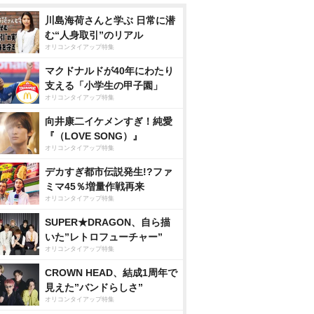
川島海荷さんと学ぶ 日常に潜
む“人身取引”のリアル
オリコンタイアップ特集
マクドナルドが40年にわたり
支える「小学生の甲子園」
オリコンタイアップ特集
向井康二イケメンすぎ！純愛
『（LOVE SONG）』
オリコンタイアップ特集
デカすぎ都市伝説発生!?ファ
ミマ45％増量作戦再来
オリコンタイアップ特集
SUPER★DRAGON、自ら描
いた”レトロフューチャー”
オリコンタイアップ特集
CROWN HEAD、結成1周年で
見えた”バンドらしさ”
オリコンタイアップ特集