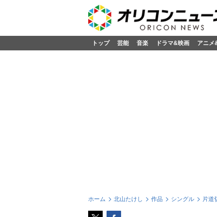
トップ
芸能
音楽
ドラマ&映画
アニメ
ホーム
北山たけし
作品
シングル
片道