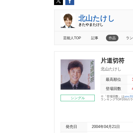
北山たけし
きたやまたけし
芸能人TOP
記事
作品
ラン
片道切符
北山たけし
最高順位
登場回数
※「登場回数」は
you
シングル
ランキングTOP200
発売日
2004年04月21日