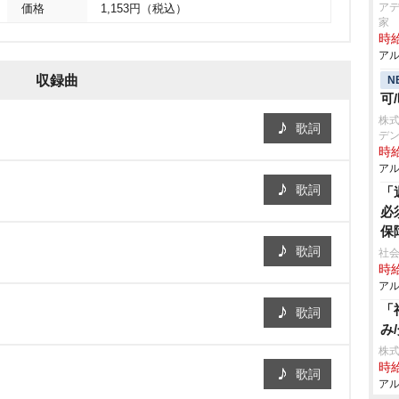
アデ
価格
1,153円（税込）
家
時給
アル
収録曲
N
可
株式
歌詞
デン
時給
アル
歌詞
「
必
保
歌詞
社
時給
アル
「
歌詞
み
株
時給
歌詞
アル