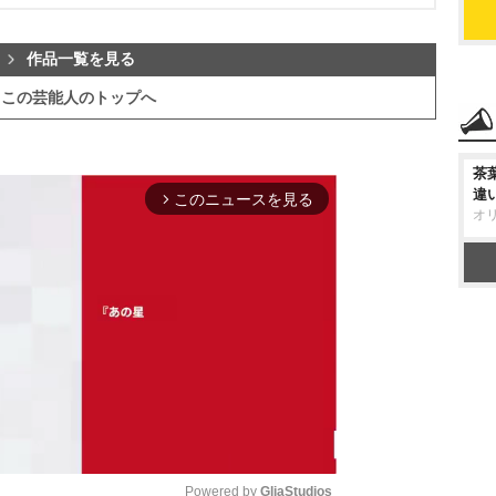
作品一覧を見る
この芸能人のトップへ
茶
違
このニュースを見る
arrow_forward_ios
オ
Powered by 
GliaStudios