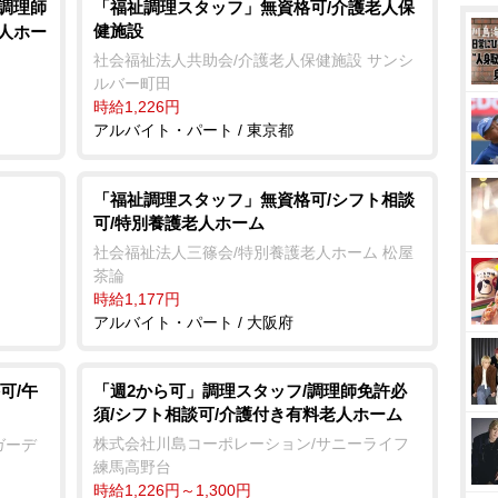
/調理師
「福祉調理スタッフ」無資格可/介護老人保
健施設
老人ホー
社会福祉法人共助会/介護老人保健施設 サンシ
ルバー町田
時給1,226円
アルバイト・パート / 東京都
「福祉調理スタッフ」無資格可/シフト相談
可/特別養護老人ホーム
社会福祉法人三篠会/特別養護老人ホーム 松屋
茶論
時給1,177円
アルバイト・パート / 大阪府
可/午
「週2から可」調理スタッフ/調理師免許必
須/シフト相談可/介護付き有料老人ホーム
株式会社川島コーポレーション/サニーライフ
ガーデ
練馬高野台
時給1,226円～1,300円