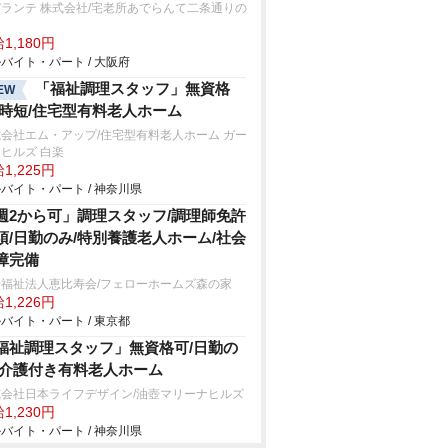
ランテ 株式会社/宅老所あでらんて二条通りの
1,180円
バイト・パート / 大阪府
「福祉調理スタッフ」無資格
EW
/時短/住宅型有料老人ホーム
会社エム・アップ/住宅型有料老人ホーム ガー
ヒルズ 白楽
1,225円
バイト・パート / 神奈川県
週2から可」調理スタッフ/調理師免許
須/日勤のみ/特別養護老人ホーム/社会
障完備
会福祉法人恵比寿会/フェローホームズ森の家
1,226円
バイト・パート / 東京都
福祉調理スタッフ」無資格可/日勤の
/介護付き有料老人ホーム
式会社日本ライフデザイン/油壺マリーナヒルズ
1,230円
バイト・パート / 神奈川県