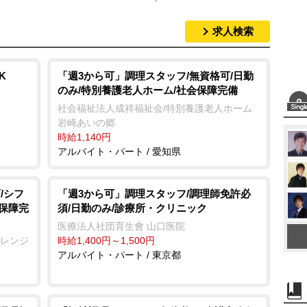
求人検索
M
u
t
K
「週3から可」調理スタッフ/無資格可/日勤
のみ/特別養護老人ホーム/社会保障完備
e
社会福祉法人成祥福祉会/特別養護老人ホーム
崎あいの郷
時給1,140円
アルバイト・パート / 愛知県
/シフ
「週3から可」調理スタッフ/調理師免許必
会保障完
須/日勤のみ/診療所・クリニック
医療法人社団育生會 山口医院
オレンジ
時給1,400円～1,500円
アルバイト・パート / 東京都