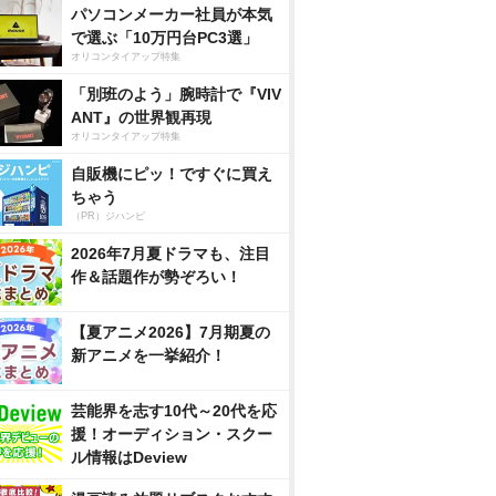
パソコンメーカー社員が本気
で選ぶ「10万円台PC3選」
オリコンタイアップ特集
「別班のよう」腕時計で『VIV
ANT』の世界観再現
オリコンタイアップ特集
自販機にピッ！ですぐに買え
ちゃう
（PR）ジハンピ
2026年7月夏ドラマも、注目
作＆話題作が勢ぞろい！
【夏アニメ2026】7月期夏の
新アニメを一挙紹介！
芸能界を志す10代～20代を応
援！オーディション・スクー
ル情報はDeview