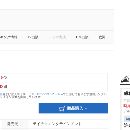
キング情報
TV出演
ドラマ出演
CM出演
歌詞
18
位
42
週
歯
大樹
および法人向けサービス・
ORICON BiZ online
で公開しております週間シングル
のランクイン回数を掲載しています。
本
時給
商品購入
アル
N
発売元
テイチクエンタテインメント
許