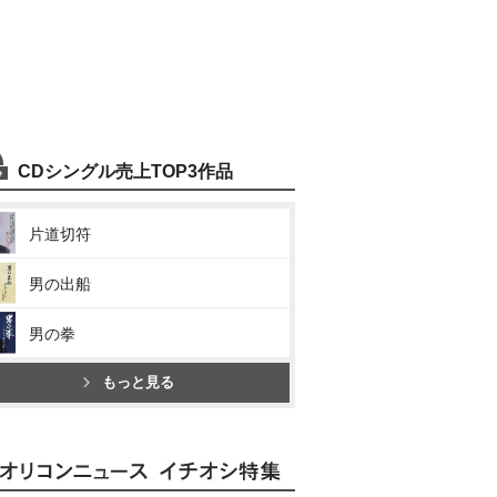
CDシングル売上TOP3作品
片道切符
男の出船
男の拳
もっと見る