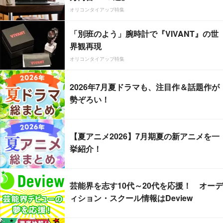
オリコンタイアップ特集
「別班のよう」腕時計で『VIVANT』の世
界観再現
オリコンタイアップ特集
2026年7月夏ドラマも、注目作＆話題作が
勢ぞろい！
【夏アニメ2026】7月期夏の新アニメを一
挙紹介！
芸能界を志す10代～20代を応援！ オーデ
ィション・スクール情報はDeview