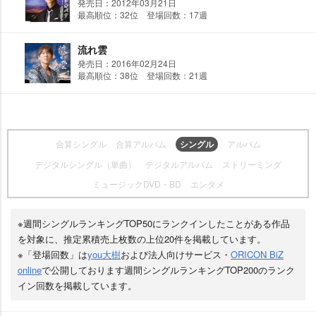
発売日：2012年03月21日
最高順位：32位 登場回数：17週
流れ雲
発売日：2016年02月24日
最高順位：38位 登場回数：21週
合算シングル
合算アルバム
シングル
アルバム
デジタルシングル（単曲）
デジタルアルバム
ストリーミング
ミュージックDVD・BD
エンタメ
※週間シングルランキングTOP50にランクインしたことがある作品
を対象に、推定累積売上枚数の上位20件を掲載しています。
※「登場回数」は
you大樹
および法人向けサービス・
ORICON BiZ
online
で公開しております週間シングルランキングTOP200のランク
イン回数を掲載しています。