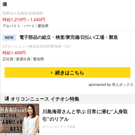
備
医療法人名南会/名南病院
時給1,210円～1,240円
アルバイト・パート / 愛知県
電子部品の組立・検査/寮完備/日払い/工場・製造
NEW
UTエージェント株式会社AGT東海第一CU
時給1,400円
正社員 / 派遣社員 / 愛知県
続きはこちら
sponsored by 求人ボックス
オリコンニュース イチオシ特集
川島海荷さんと学ぶ 日常に潜む“人身取
引”のリアル
オリコンタイアップ特集