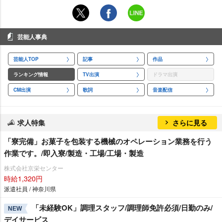
芸能人事典
芸能人TOP
記事
作品
ランキング情報
TV出演
ドラマ出演
CM出演
歌詞
音楽配信
求人特集
さらに見る
「寮完備」お菓子を包装する機械のオペレーション業務を行う
作業です。/即入寮/製造・工場/工場・製造
株式会社京栄センター
時給1,320円
派遣社員 / 神奈川県
「未経験OK」調理スタッフ/調理師免許必須/日勤のみ/
NEW
デイサービス