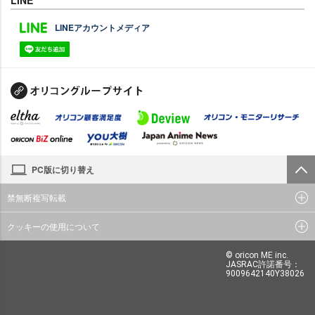
LINE
LINEアカウントメディア
PC版に切り替え
禁無断複写転載
クッキーの使用について
© oricon ME inc.
JASRAC許諾番号：
9009642140Y38026