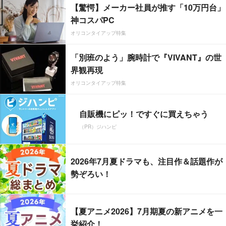
【驚愕】メーカー社員が推す「10万円台」
神コスパPC
オリコンタイアップ特集
「別班のよう」腕時計で『VIVANT』の世
界観再現
オリコンタイアップ特集
自販機にピッ！ですぐに買えちゃう
（PR）ジハンピ
2026年7月夏ドラマも、注目作＆話題作が
勢ぞろい！
【夏アニメ2026】7月期夏の新アニメを一
挙紹介！