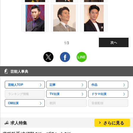
1/3
次へ
芸能人事典
芸能人TOP
記事
作品
ランキング情報
TV出演
ドラマ出演
CM出演
歌詞
音楽配信
求人特集
さらに見る