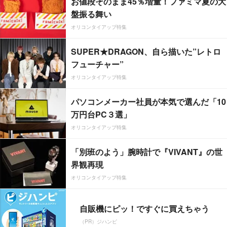
お値段そのまま45％増量！ファミマ夏の大
盤振る舞い
オリコンタイアップ特集
SUPER★DRAGON、自ら描いた”レトロ
フューチャー”
オリコンタイアップ特集
パソコンメーカー社員が本気で選んだ「10
万円台PC３選」
オリコンタイアップ特集
「別班のよう」腕時計で『VIVANT』の世
界観再現
オリコンタイアップ特集
自販機にピッ！ですぐに買えちゃう
（PR）ジハンピ