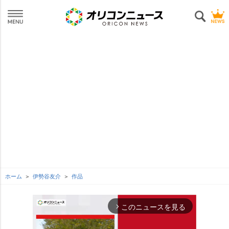
ホーム
伊勢谷友介
作品
このニュースを見る
arrow_forward_ios