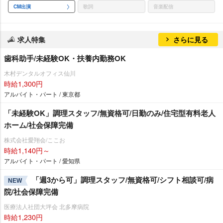
CM出演
歌詞
音楽配信
求人特集
さらに見る
歯科助手/未経験OK・扶養内勤務OK
木村デンタルオフィス仙川
時給1,300円
アルバイト・パート / 東京都
「未経験OK」調理スタッフ/無資格可/日勤のみ/住宅型有料老人
ホーム/社会保障完備
株式会社愛翔会/ここお
時給1,140円～
アルバイト・パート / 愛知県
「週3から可」調理スタッフ/無資格可/シフト相談可/病
NEW
院/社会保障完備
医療法人社団大坪会 北多摩病院
時給1,230円