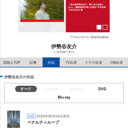
Powered by 
GliaStudios
伊勢谷友介
M
いせやゆうすけ
u
t
芸能人TOP
記事
作品
TV出演
ドラマ出演
CM出演
e
伊勢谷友介の作品
すべて
DVD
シングル
アルバム
Blu-ray
2024年09月04日発売
DVD
ペナルティループ