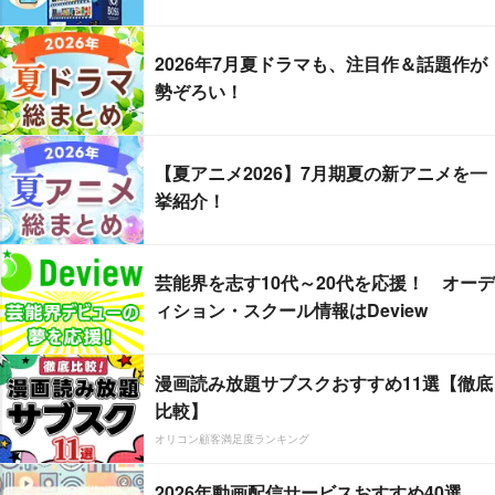
2026年7月夏ドラマも、注目作＆話題作が
勢ぞろい！
【夏アニメ2026】7月期夏の新アニメを一
挙紹介！
芸能界を志す10代～20代を応援！ オーデ
ィション・スクール情報はDeview
漫画読み放題サブスクおすすめ11選【徹底
比較】
オリコン顧客満足度ランキング
2026年動画配信サービスおすすめ40選