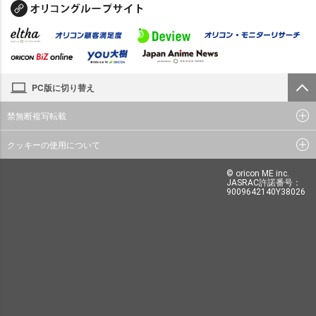
PC版に切り替え
禁無断複写転載
クッキーの使用について
© oricon ME inc.
JASRAC許諾番号：
9009642140Y38026