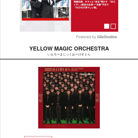
Powered by 
GliaStudios
YELLOW MAGIC ORCHESTRA
M
いえろーまじっくおーけすとら
u
t
e