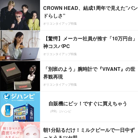
CROWN HEAD、結成1周年で見えた”バン
ドらしさ”
オリコンタイアップ特集
【驚愕】メーカー社員が推す「10万円台」
神コスパPC
オリコンタイアップ特集
「別班のよう」腕時計で『VIVANT』の世
界観再現
オリコンタイアップ特集
自販機にピッ！ですぐに買えちゃう
（PR）ジハンピ
朝1分貼るだけ！ミルクピールで一日中ず
っとうるツヤ肌