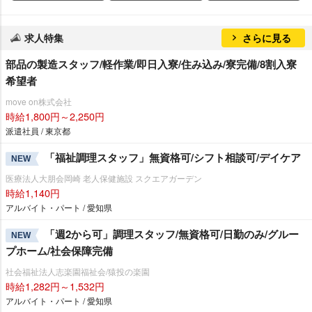
求人特集
さらに見る
部品の製造スタッフ/軽作業/即日入寮/住み込み/寮完備/8割入寮
希望者
move on株式会社
時給1,800円～2,250円
派遣社員 / 東京都
「福祉調理スタッフ」無資格可/シフト相談可/デイケア
NEW
医療法人大朋会岡崎 老人保健施設 スクエアガーデン
時給1,140円
アルバイト・パート / 愛知県
「週2から可」調理スタッフ/無資格可/日勤のみ/グルー
NEW
プホーム/社会保障完備
社会福祉法人志楽園福祉会/猿投の楽園
時給1,282円～1,532円
アルバイト・パート / 愛知県