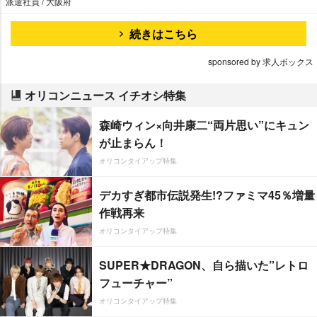
派遣社員 / 大阪府
続きはこちら
sponsored by 求人ボックス
オリコンニュース イチオシ特集
森崎ウィン×向井康二“両片思い”にキュン
が止まらん！
オリコンタイアップ特集
デカすぎ都市伝説発生!?ファミマ45％増量
作戦再来
オリコンタイアップ特集
SUPER★DRAGON、自ら描いた”レトロ
フューチャー”
オリコンタイアップ特集