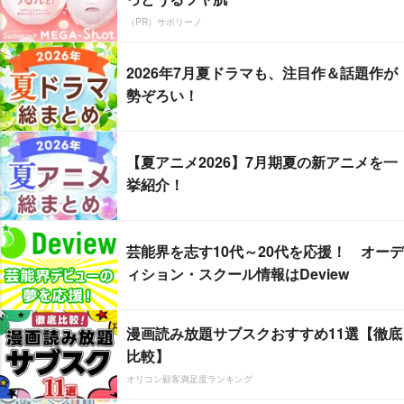
（PR）サボリーノ
2026年7月夏ドラマも、注目作＆話題作が
勢ぞろい！
【夏アニメ2026】7月期夏の新アニメを一
挙紹介！
芸能界を志す10代～20代を応援！ オーデ
ィション・スクール情報はDeview
漫画読み放題サブスクおすすめ11選【徹底
比較】
オリコン顧客満足度ランキング