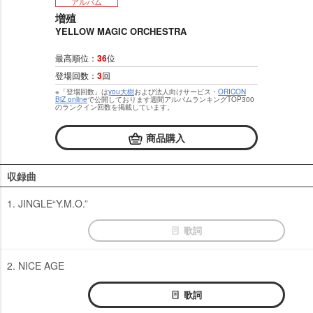
アルバム
増殖
YELLOW MAGIC ORCHESTRA
最高順位：
36
位
登場回数：
3
回
※「登場回数」は
you大樹
および法人向けサービス・
ORICON
BiZ online
で公開しております週間アルバムランキングTOP300
のランクイン回数を掲載しています。
商品購入
収録曲
1. JINGLE“Y.M.O.”
歌詞
2. NICE AGE
歌詞