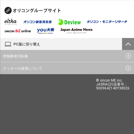
PC版に切り替え
禁無断複写転載
クッキーの使用について
© oricon ME inc.
JASRAC許諾番号：
9009642140Y38026