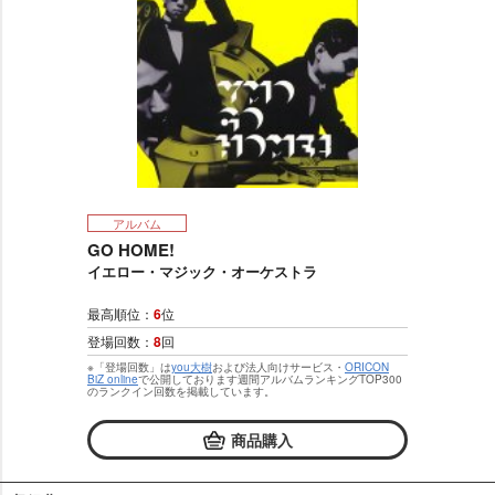
アルバム
GO HOME!
イエロー・マジック・オーケストラ
最高順位：
6
位
登場回数：
8
回
※「登場回数」は
you大樹
および法人向けサービス・
ORICON
BiZ online
で公開しております週間アルバムランキングTOP300
のランクイン回数を掲載しています。
商品購入