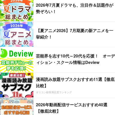
2026年7月夏ドラマも、注目作＆話題作が
勢ぞろい！
【夏アニメ2026】7月期夏の新アニメを一
挙紹介！
芸能界を志す10代～20代を応援！ オーデ
ィション・スクール情報はDeview
漫画読み放題サブスクおすすめ11選【徹底
比較】
オリコン顧客満足度ランキング
2026年動画配信サービスおすすめ40選
【徹底比較】